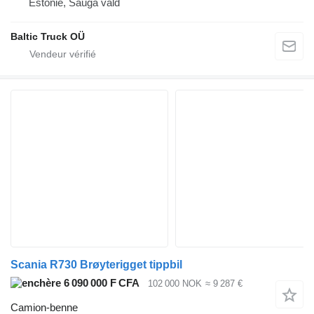
Estonie, Sauga vald
Baltic Truck OÜ
Scania R730 Brøyterigget tippbil
6 090 000 F CFA
102 000 NOK
≈ 9 287 €
Camion-benne