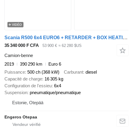
VIDÉO
Scania R500 6x4 EURO6 + RETARDER + BOX HEATING
35 340 000 F CFA
53 900 €
≈ 62 280 $US
Camion-benne
2019
390 290 km
Euro 6
Puissance
500 ch (368 kW)
Carburant
diesel
Capacité de charge
16 305 kg
Configuration de l'essieu
6x4
Suspension
pneumatique/pneumatique
Estonie, Otepää
Engeros Otepaa