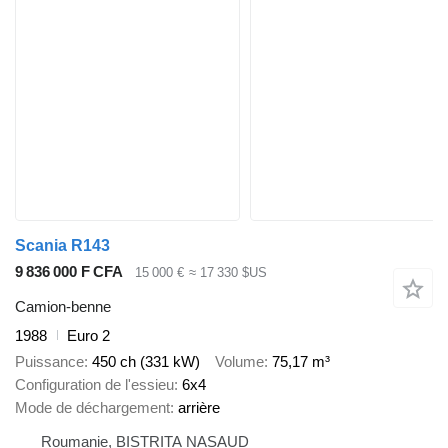
Scania R143
9 836 000 F CFA
15 000 €
≈ 17 330 $US
Camion-benne
1988
Euro 2
Puissance
450 ch (331 kW)
Volume
75,17 m³
Configuration de l'essieu
6x4
Mode de déchargement
arrière
Roumanie, BISTRITA NASAUD