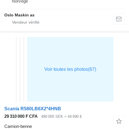
Norvège
Oslo Maskin as
Scania R580LB6X2*4HNB
29 310 000 F CFA
490 000 SEK
≈ 44 690 €
Camion-benne