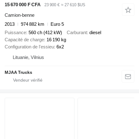
15 670 000 F CFA
23 900 €
≈ 27 610 $US
Camion-benne
2013
974 882 km
Euro 5
Puissance
560 ch (412 kW)
Carburant
diesel
Capacité de charge
16 190 kg
Configuration de l'essieu
6x2
Lituanie, Vilnius
MJAA Trucks