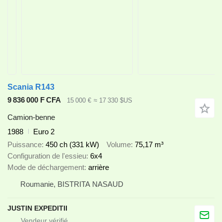
Scania R143
9 836 000 F CFA
15 000 €
≈ 17 330 $US
Camion-benne
1988
Euro 2
Puissance
450 ch (331 kW)
Volume
75,17 m³
Configuration de l'essieu
6x4
Mode de déchargement
arrière
Roumanie, BISTRITA NASAUD
JUSTIN EXPEDITII