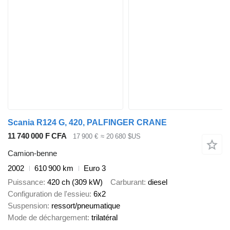
Scania R124 G, 420, PALFINGER CRANE
11 740 000 F CFA
17 900 €
≈ 20 680 $US
Camion-benne
2002
610 900 km
Euro 3
Puissance
420 ch (309 kW)
Carburant
diesel
Configuration de l'essieu
6x2
Suspension
ressort/pneumatique
Mode de déchargement
trilatéral