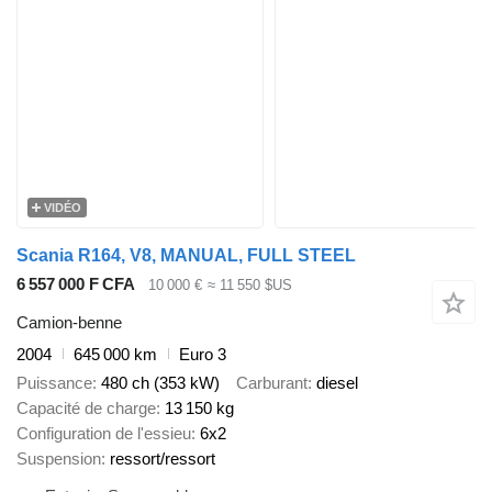
VIDÉO
Scania R164, V8, MANUAL, FULL STEEL
6 557 000 F CFA
10 000 €
≈ 11 550 $US
Camion-benne
2004
645 000 km
Euro 3
Puissance
480 ch (353 kW)
Carburant
diesel
Capacité de charge
13 150 kg
Configuration de l'essieu
6x2
Suspension
ressort/ressort