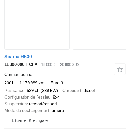
Scania R530
11 800 000 F CFA
18 000 €
≈ 20 800 $US
Camion-benne
2001
1 179 999 km
Euro 3
Puissance
529 ch (389 kW)
Carburant
diesel
Configuration de l'essieu
8x4
Suspension
ressort/ressort
Mode de déchargement
arrière
Lituanie, Kretingalė