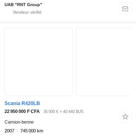
UAB "RNT Group"
Scania R420LB
22 950 000 F CFA
35 000 €
≈ 40 440 $US
Camion-benne
2007
745 000 km