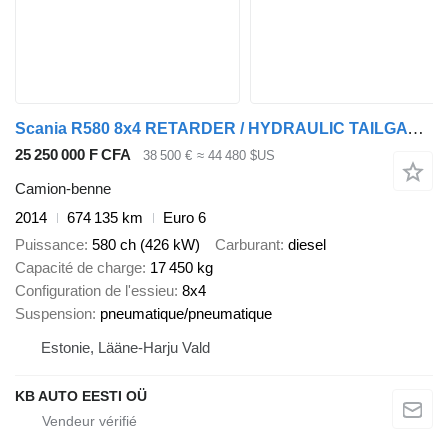
Scania R580 8x4 RETARDER / HYDRAULIC TAILGATE / TIPPER + EURO6
25 250 000 F CFA
38 500 €
≈ 44 480 $US
Camion-benne
2014
674 135 km
Euro 6
Puissance
580 ch (426 kW)
Carburant
diesel
Capacité de charge
17 450 kg
Configuration de l'essieu
8x4
Suspension
pneumatique/pneumatique
Estonie, Lääne-Harju Vald
KB AUTO EESTI OÜ