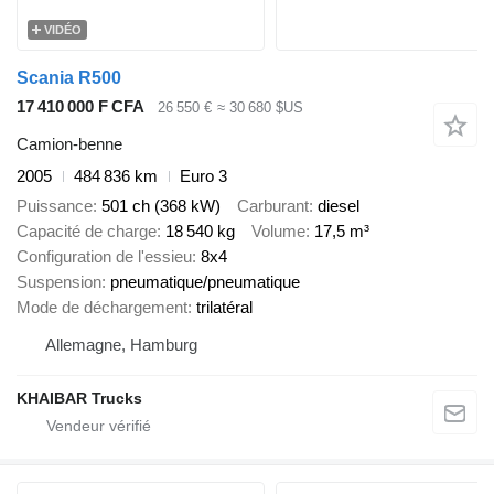
VIDÉO
Scania R500
17 410 000 F CFA
26 550 €
≈ 30 680 $US
Camion-benne
2005
484 836 km
Euro 3
Puissance
501 ch (368 kW)
Carburant
diesel
Capacité de charge
18 540 kg
Volume
17,5 m³
Configuration de l'essieu
8x4
Suspension
pneumatique/pneumatique
Mode de déchargement
trilatéral
Allemagne, Hamburg
KHAIBAR Trucks