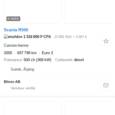
VIDÉO
Scania R500
1 316 000 F CFA
22 000 SEK
≈ 2 007 €
Camion-benne
2005
697 798 km
Euro 3
Puissance
500 ch (368 kW)
Carburant
diesel
Suède, Årjäng
Blinto AB