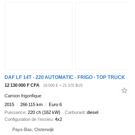
DAF LF 14T - 220 AUTOMATIC - FRIGO - TOP TRUCK
12 130 000 F CFA
18 500 €
≈ 21 370 $US
Camion frigorifique
2015
266 115 km
Euro 6
Puissance
220 ch (162 kW)
Carburant
diesel
Configuration de l'essieu
4x2
Pays-Bas, Oisterwijk