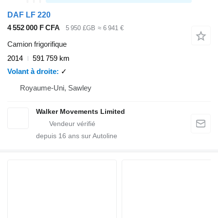
DAF LF 220
4 552 000 F CFA
5 950 £GB
≈ 6 941 €
Camion frigorifique
2014
591 759 km
Volant à droite
✓
Royaume-Uni, Sawley
Walker Movements Limited
depuis
16
ans sur Autoline