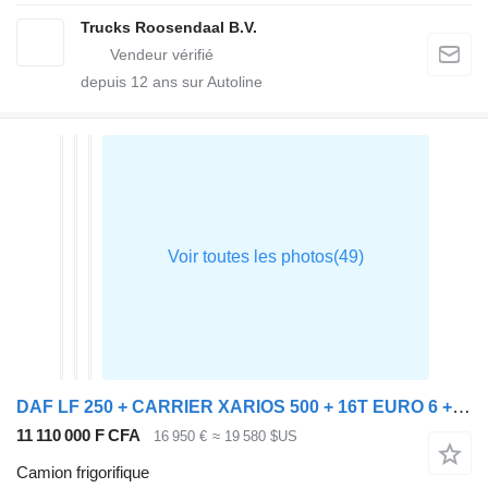
Trucks Roosendaal B.V.
depuis
12
ans sur Autoline
DAF LF 250 + CARRIER XARIOS 500 + 16T EURO 6 + PERFECT TRUCK + BE ap
11 110 000 F CFA
16 950 €
≈ 19 580 $US
Camion frigorifique