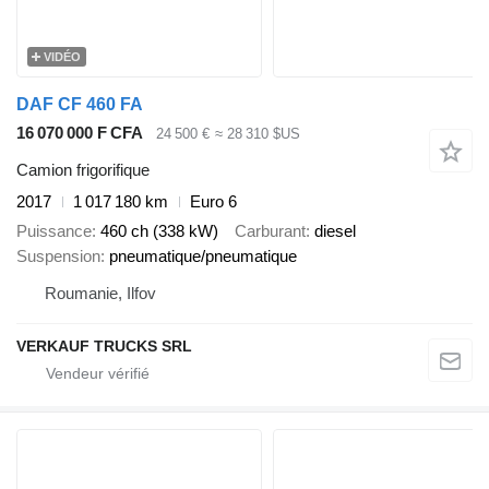
VIDÉO
DAF CF 460 FA
16 070 000 F CFA
24 500 €
≈ 28 310 $US
Camion frigorifique
2017
1 017 180 km
Euro 6
Puissance
460 ch (338 kW)
Carburant
diesel
Suspension
pneumatique/pneumatique
Roumanie, Ilfov
VERKAUF TRUCKS SRL