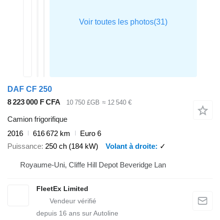
DAF CF 250
8 223 000 F CFA
10 750 £GB
≈ 12 540 €
Camion frigorifique
2016
616 672 km
Euro 6
Puissance
250 ch (184 kW)
Volant à droite
✓
Royaume-Uni, Cliffe Hill Depot Beveridge Lan
FleetEx Limited
depuis
16
ans sur Autoline