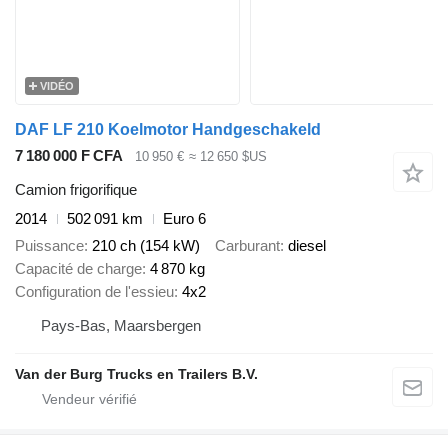
VIDÉO
DAF LF 210 Koelmotor Handgeschakeld
7 180 000 F CFA
10 950 €
≈ 12 650 $US
Camion frigorifique
2014
502 091 km
Euro 6
Puissance
210 ch (154 kW)
Carburant
diesel
Capacité de charge
4 870 kg
Configuration de l'essieu
4x2
Pays-Bas, Maarsbergen
Van der Burg Trucks en Trailers B.V.