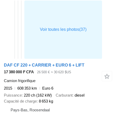
DAF CF 220 + CARRIER + EURO 6 + LIFT
17 380 000 F CFA
26 500 €
≈ 30 620 $US
Camion frigorifique
2015
608 353 km
Euro 6
Puissance
220 ch (162 kW)
Carburant
diesel
Capacité de charge
8 653 kg
Pays-Bas, Roosendaal