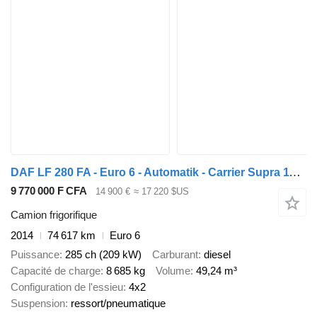
DAF LF 280 FA - Euro 6 - Automatik - Carrier Supra 1150
9 770 000 F CFA
14 900 €
≈ 17 220 $US
Camion frigorifique
2014
74 617 km
Euro 6
Puissance
285 ch (209 kW)
Carburant
diesel
Capacité de charge
8 685 kg
Volume
49,24 m³
Configuration de l'essieu
4x2
Suspension
ressort/pneumatique