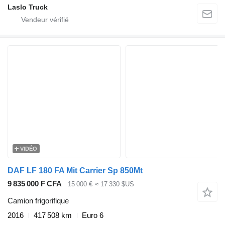
Laslo Truck
VIDÉO
DAF LF 180 FA Mit Carrier Sp 850Mt
9 835 000 F CFA
15 000 €
≈ 17 330 $US
Camion frigorifique
2016
417 508 km
Euro 6