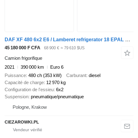
DAF XF 480 6x2 E6 / Lamberet refrigerator 18 EPAL Multitemperature /
45 180 000 F CFA
68 900 €
≈ 79 610 $US
Camion frigorifique
2021
390 000 km
Euro 6
Puissance
480 ch (353 kW)
Carburant
diesel
Capacité de charge
12 970 kg
Configuration de l'essieu
6x2
Suspension
pneumatique/pneumatique
Pologne, Krakow
CIEZAROWKI.PL