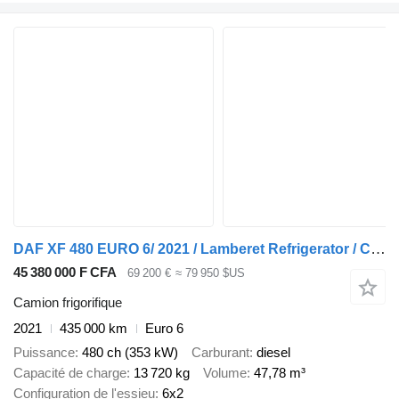
DAF XF 480 EURO 6/ 2021 / Lamberet Refrigerator / Carrier Vector 155
45 380 000 F CFA
69 200 €
≈ 79 950 $US
Camion frigorifique
2021
435 000 km
Euro 6
Puissance
480 ch (353 kW)
Carburant
diesel
Capacité de charge
13 720 kg
Volume
47,78 m³
Configuration de l'essieu
6x2