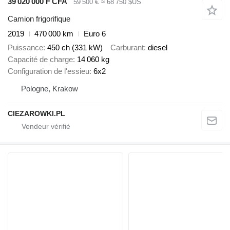
39 020 000 F CFA
59 500 €
≈ 68 750 $US
Camion frigorifique
2019
470 000 km
Euro 6
Puissance
450 ch (331 kW)
Carburant
diesel
Capacité de charge
14 060 kg
Configuration de l'essieu
6x2
Pologne, Krakow
CIEZAROWKI.PL