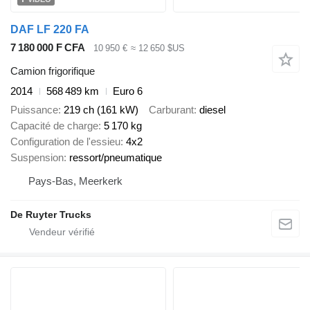
DAF LF 220 FA
7 180 000 F CFA
10 950 €
≈ 12 650 $US
Camion frigorifique
2014
568 489 km
Euro 6
Puissance
219 ch (161 kW)
Carburant
diesel
Capacité de charge
5 170 kg
Configuration de l'essieu
4x2
Suspension
ressort/pneumatique
Pays-Bas, Meerkerk
De Ruyter Trucks