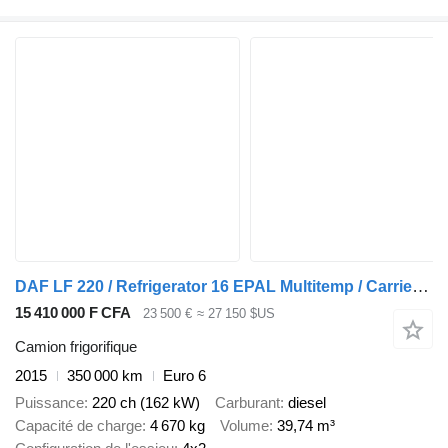
DAF LF 220 / Refrigerator 16 EPAL Multitemp / Carrier Supra 1150 MT
15 410 000 F CFA
23 500 €
≈ 27 150 $US
Camion frigorifique
2015
350 000 km
Euro 6
Puissance
220 ch (162 kW)
Carburant
diesel
Capacité de charge
4 670 kg
Volume
39,74 m³