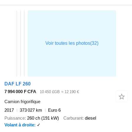
DAF LF 260
7 994 000 F CFA
10 450 £GB
≈ 12 190 €
Camion frigorifique
2017
373 027 km
Euro 6
Puissance
260 ch (191 kW)
Carburant
diesel
Volant à droite
✓