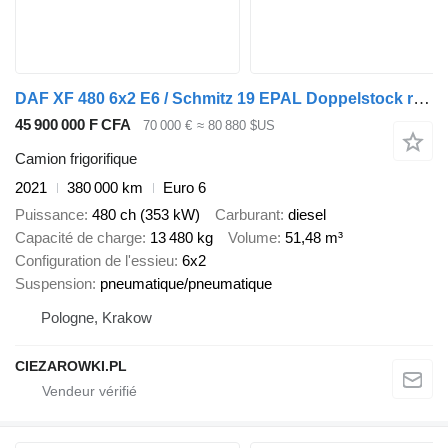
DAF XF 480 6x2 E6 / Schmitz 19 EPAL Doppelstock refrigerator / Carri
45 900 000 F CFA
70 000 €
≈ 80 880 $US
Camion frigorifique
2021
380 000 km
Euro 6
Puissance
480 ch (353 kW)
Carburant
diesel
Capacité de charge
13 480 kg
Volume
51,48 m³
Configuration de l'essieu
6x2
Suspension
pneumatique/pneumatique
Pologne, Krakow
CIEZAROWKI.PL