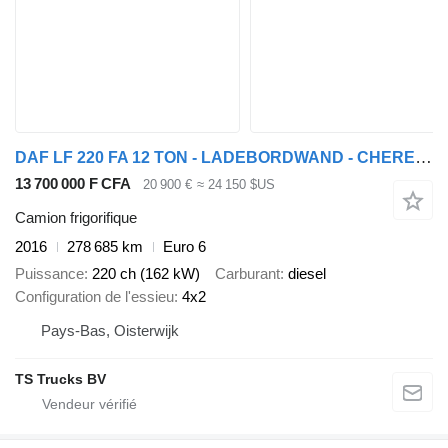
DAF LF 220 FA 12 TON - LADEBORDWAND - CHEREAU - CARRIER - BELGIUM TO
13 700 000 F CFA
20 900 €
≈ 24 150 $US
Camion frigorifique
2016
278 685 km
Euro 6
Puissance
220 ch (162 kW)
Carburant
diesel
Configuration de l'essieu
4x2
Pays-Bas, Oisterwijk
TS Trucks BV