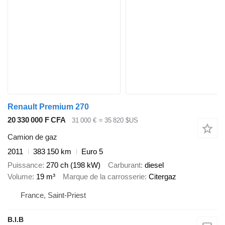
Renault Premium 270
20 330 000 F CFA
31 000 €
≈ 35 820 $US
Camion de gaz
2011
383 150 km
Euro 5
Puissance
270 ch (198 kW)
Carburant
diesel
Volume
19 m³
Marque de la carrosserie
Citergaz
France, Saint-Priest
B.I.B