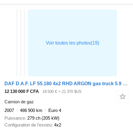
DAF D.A.F. LF 55.180 4x2 RHD ARGON gas truck 5.9 m3
12 130 000 F CFA
18 500 €
≈ 21 370 $US
Camion de gaz
2007
486 900 km
Euro 4
Puissance
279 ch (205 kW)
Configuration de l'essieu
4x2