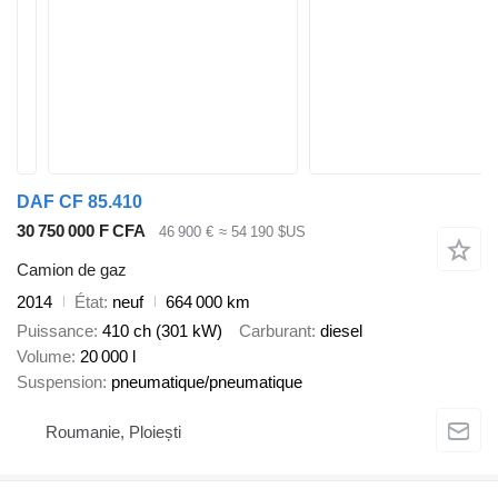
DAF CF 85.410
30 750 000 F CFA
46 900 €
≈ 54 190 $US
Camion de gaz
2014
État
neuf
664 000 km
Puissance
410 ch (301 kW)
Carburant
diesel
Volume
20 000 l
Suspension
pneumatique/pneumatique
Roumanie, Ploiești