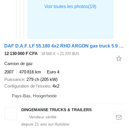
DAF D.A.F. LF 55.180 4x2 RHD ARGON gas truck 5.9 m3
12 130 000 F CFA
18 500 €
≈ 21 370 $US
Camion de gaz
2007
470 816 km
Euro 4
Puissance
279 ch (205 kW)
Configuration de l'essieu
4x2
Pays-Bas, Hoogerheide
DINGEMANSE TRUCKS & TRAILERS
depuis
21
ans sur Autoline