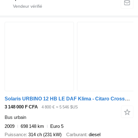
Solaris URBINO 12 HB LE DAF Klima - Citaro Crossway NF
3 148 000 F CFA
4 800 €
≈ 5 546 $US
Bus urbain
2009
698 148 km
Euro 5
Puissance
314 ch (231 kW)
Carburant
diesel