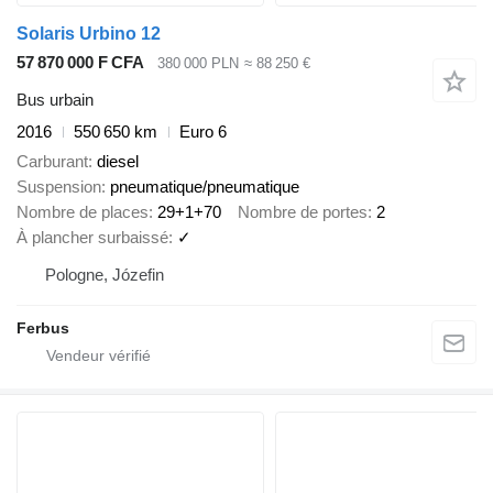
Solaris Urbino 12
57 870 000 F CFA
380 000 PLN
≈ 88 250 €
Bus urbain
2016
550 650 km
Euro 6
Carburant
diesel
Suspension
pneumatique/pneumatique
Nombre de places
29+1+70
Nombre de portes
2
À plancher surbaissé
✓
Pologne, Józefin
Ferbus