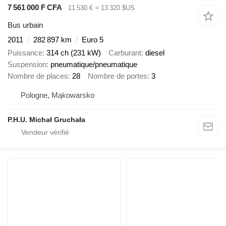
7 561 000 F CFA
11 530 €
≈ 13 320 $US
Bus urbain
2011
282 897 km
Euro 5
Puissance
314 ch (231 kW)
Carburant
diesel
Suspension
pneumatique/pneumatique
Nombre de places
28
Nombre de portes
3
Pologne, Mąkowarsko
P.H.U. Michał Gruchała