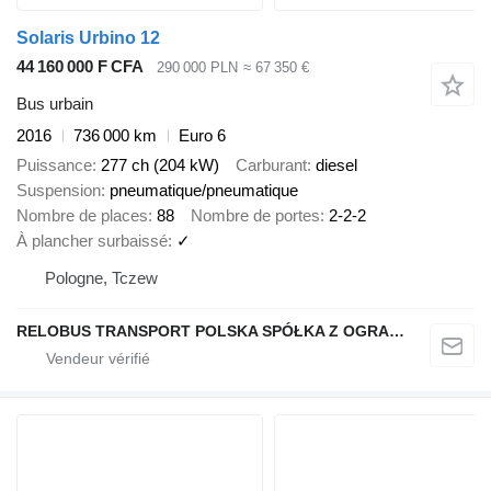
Solaris Urbino 12
44 160 000 F CFA
290 000 PLN
≈ 67 350 €
Bus urbain
2016
736 000 km
Euro 6
Puissance
277 ch (204 kW)
Carburant
diesel
Suspension
pneumatique/pneumatique
Nombre de places
88
Nombre de portes
2-2-2
À plancher surbaissé
✓
Pologne, Tczew
RELOBUS TRANSPORT POLSKA SPÓŁKA Z OGRANICZONĄ ODPOWIEDZIALNOŚCIĄ