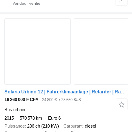
Solaris Urbino 12 | Fahrerklimaanlage | Retarder | Rampe |
16 260 000 F CFA
24 800 €
≈ 28 650 $US
Bus urbain
2015
570 578 km
Euro 6
Puissance
286 ch (210 kW)
Carburant
diesel