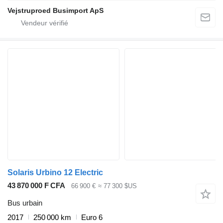
Vejstruproed Busimport ApS
Solaris Urbino 12 Electric
43 870 000 F CFA
66 900 €
≈ 77 300 $US
Bus urbain
2017
250 000 km
Euro 6