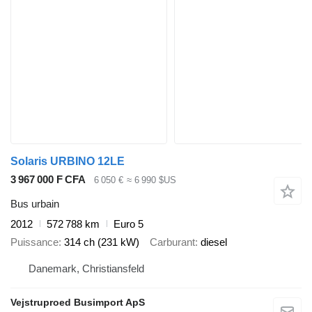
Solaris URBINO 12LE
3 967 000 F CFA
6 050 €
≈ 6 990 $US
Bus urbain
2012
572 788 km
Euro 5
Puissance
314 ch (231 kW)
Carburant
diesel
Danemark, Christiansfeld
Vejstruproed Busimport ApS