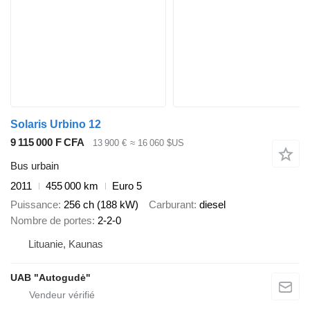
Solaris Urbino 12
9 115 000 F CFA
13 900 €
≈ 16 060 $US
Bus urbain
2011
455 000 km
Euro 5
Puissance
256 ch (188 kW)
Carburant
diesel
Nombre de portes
2-2-0
Lituanie, Kaunas
UAB "Autogudė"