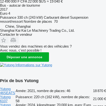
12 490 000 F CFA
22 000 $US
≈ 19 040 €
Bus - autocar de tourisme
2017
Euro 4
Puissance
330 ch (243 kW)
Carburant
diesel
Suspension
ressort/ressort
Nombre de places
70
Chine, Shanghai
Shanghai Kai Kai Le Machinery Trading Co., Ltd.
Contacter le vendeur
Vous vendez des machines et des véhicules ?
Avec nous, c'est possible !
Déposer une annonce
Informations sur Yutong
Prix de bus Yutong
Yutong
Année: 2021, nombre de places: 46
18 870 €
46SEATS
Yutong
Puissance: 220 ch (162 kW), nombre de places:
21 000 €
6107
58
Yutong
Année: 2024, kilométrage: 70 000 km, euro: Euro