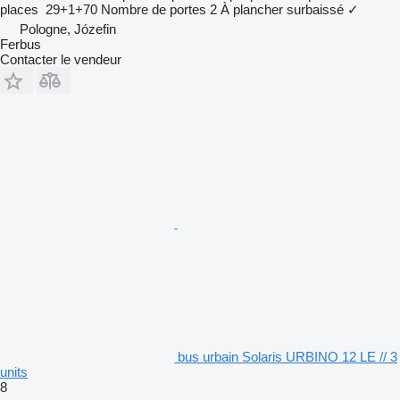
places
29+1+70
Nombre de portes
2
À plancher surbaissé
✓
Pologne, Józefin
Ferbus
Contacter le vendeur
bus urbain Solaris URBINO 12 LE // 3
units
8