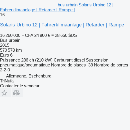
bus urbain Solaris Urbino 12 |
Fahrerklimaanlage | Retarder | Rampe |
16
Solaris Urbino 12 | Fahrerklimaanlage | Retarder | Rampe |
16 260 000 F CFA
24 800 €
≈ 28 650 $US
Bus urbain
2015
570 578 km
Euro 6
Puissance
286 ch (210 kW)
Carburant
diesel
Suspension
pneumatique/pneumatique
Nombre de places
38
Nombre de portes
2-2-0
Allemagne, Eschenburg
TriNufa
Contacter le vendeur