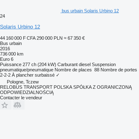
bus urbain Solaris Urbino 12
24
Solaris Urbino 12
44 160 000 F CFA
290 000 PLN
≈ 67 350 €
Bus urbain
2016
736 000 km
Euro 6
Puissance
277 ch (204 kW)
Carburant
diesel
Suspension
pneumatique/pneumatique
Nombre de places
88
Nombre de portes
2-2-2
À plancher surbaissé
✓
Pologne, Tczew
RELOBUS TRANSPORT POLSKA SPÓŁKA Z OGRANICZONĄ
ODPOWIEDZIALNOŚCIĄ
Contacter le vendeur