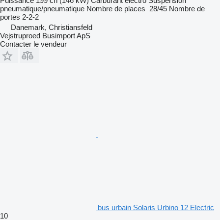
Puissance
199 ch (146 kW)
Carburant
électro
Suspension
pneumatique/pneumatique
Nombre de places
28/45
Nombre de
portes
2-2-2
Danemark, Christiansfeld
Vejstruproed Busimport ApS
Contacter le vendeur
bus urbain Solaris Urbino 12 Electric
10