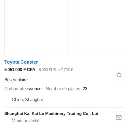
Toyota Coaster
5 051 000 F CFA
8 900 $US
≈ 7 703 €
Bus scolaire
Carburant
essence
Nombre de places
23
Chine, Shanghai
Shanghai Kai Kai Le Machinery Trading Co., Ltd.