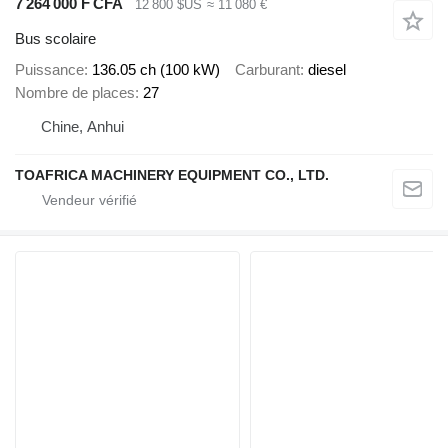
7 264 000 F CFA
12 800 $US
≈ 11 080 €
Bus scolaire
Puissance
136.05 ch (100 kW)
Carburant
diesel
Nombre de places
27
Chine, Anhui
TOAFRICA MACHINERY EQUIPMENT CO., LTD.