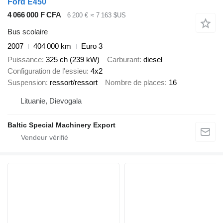
Ford E450
4 066 000 F CFA
6 200 €
≈ 7 163 $US
Bus scolaire
2007
404 000 km
Euro 3
Puissance
325 ch (239 kW)
Carburant
diesel
Configuration de l'essieu
4x2
Suspension
ressort/ressort
Nombre de places
16
Lituanie, Dievogala
Baltic Special Machinery Export