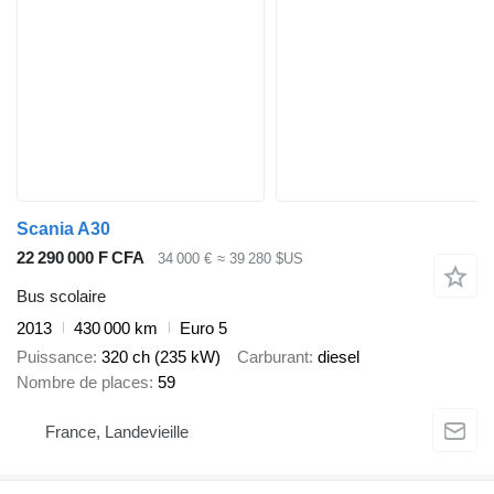
Scania A30
22 290 000 F CFA
34 000 €
≈ 39 280 $US
Bus scolaire
2013
430 000 km
Euro 5
Puissance
320 ch (235 kW)
Carburant
diesel
Nombre de places
59
France, Landevieille