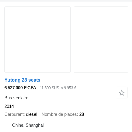
Yutong 28 seats
6 527 000 F CFA
11 500 $US
≈ 9 953 €
Bus scolaire
2014
Carburant
diesel
Nombre de places
28
Chine, Shanghai