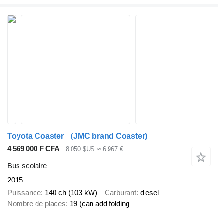
Toyota Coaster （JMC brand Coaster)
4 569 000 F CFA
8 050 $US
≈ 6 967 €
Bus scolaire
2015
Puissance
140 ch (103 kW)
Carburant
diesel
Nombre de places
19 (can add folding