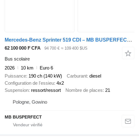
Mercedes-Benz Sprinter 519 CDI – MB BUSPERFECT - Luxury Line
62 100 000 F CFA
94 700 €
≈ 109 400 $US
Bus scolaire
2026
10 km
Euro 6
Puissance
190 ch (140 kW)
Carburant
diesel
Configuration de l'essieu
4x2
Suspension
ressort/ressort
Nombre de places
21
Pologne, Gowino
MB BUSPERFECT