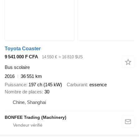
Toyota Coaster
9 541 000 F CFA
14 550 €
≈ 16 810 $US
Bus scolaire
2016
36 551 km
Puissance
197 ch (145 kW)
Carburant
essence
Nombre de places
30
Chine, Shanghai
BONFEE Trading (Machinery)