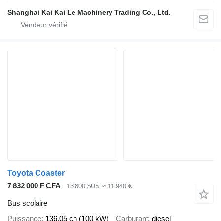
Shanghai Kai Kai Le Machinery Trading Co., Ltd.
Toyota Coaster
7 832 000 F CFA
13 800 $US
≈ 11 940 €
Bus scolaire
Puissance
136.05 ch (100 kW)
Carburant
diesel