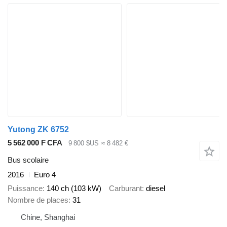
Yutong ZK 6752
5 562 000 F CFA
9 800 $US
≈ 8 482 €
Bus scolaire
2016
Euro 4
Puissance
140 ch (103 kW)
Carburant
diesel
Nombre de places
31
Chine, Shanghai