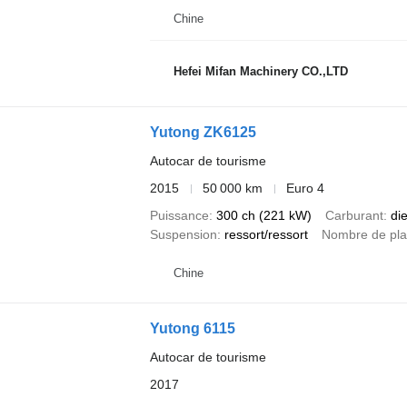
Chine
Hefei Mifan Machinery CO.,LTD
Yutong ZK6125
Autocar de tourisme
2015
50 000 km
Euro 4
Puissance
300 ch (221 kW)
Carburant
di
Suspension
ressort/ressort
Nombre de pl
Chine
Yutong 6115
Autocar de tourisme
2017