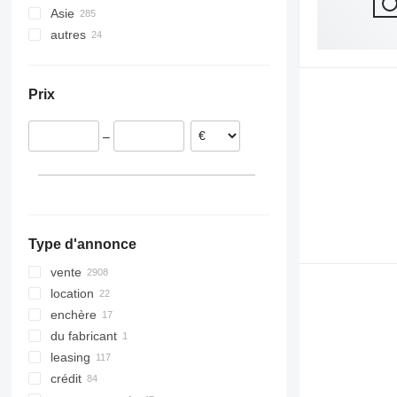
Asie
Pologne
autres
Allemagne
Chine
Espagne
Japon
Ukraine
Italie
Turquie
Moldavie
Prix
Belgique
Roumanie
–
Croatie
Hongrie
tout afficher
Type d'annonce
vente
location
enchère
du fabricant
leasing
crédit