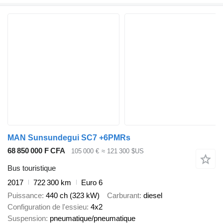
MAN Sunsundegui SC7 +6PMRs
68 850 000 F CFA
105 000 €
≈ 121 300 $US
Bus touristique
2017
722 300 km
Euro 6
Puissance
440 ch (323 kW)
Carburant
diesel
Configuration de l'essieu
4x2
Suspension
pneumatique/pneumatique