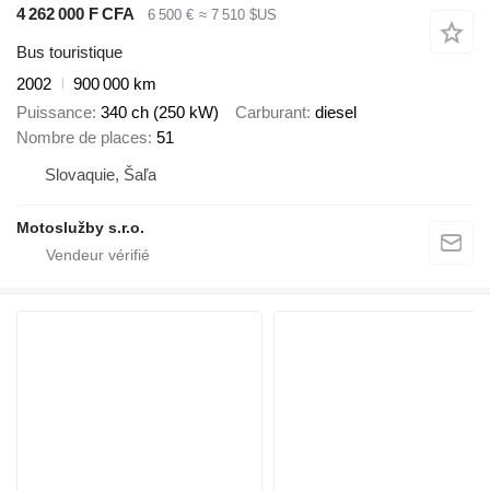
4 262 000 F CFA
6 500 €
≈ 7 510 $US
Bus touristique
2002
900 000 km
Puissance
340 ch (250 kW)
Carburant
diesel
Nombre de places
51
Slovaquie, Šaľa
Motoslužby s.r.o.