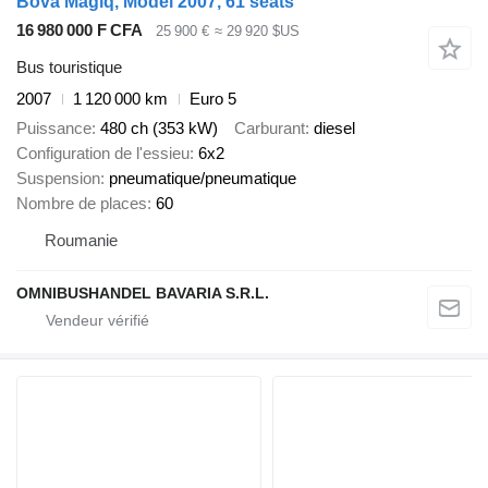
Bova Magiq, Model 2007, 61 seats
16 980 000 F CFA
25 900 €
≈ 29 920 $US
Bus touristique
2007
1 120 000 km
Euro 5
Puissance
480 ch (353 kW)
Carburant
diesel
Configuration de l'essieu
6x2
Suspension
pneumatique/pneumatique
Nombre de places
60
Roumanie
OMNIBUSHANDEL BAVARIA S.R.L.