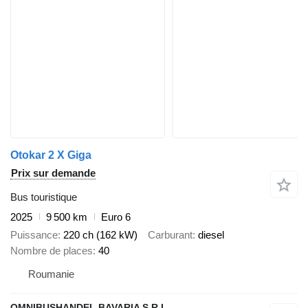
Otokar 2 X Giga
Prix sur demande
Bus touristique
2025
9 500 km
Euro 6
Puissance
220 ch (162 kW)
Carburant
diesel
Nombre de places
40
Roumanie
OMNIBUSHANDEL BAVARIA S.R.L.