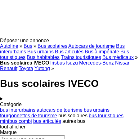
Déposer une annonce
Autoline
»
Bus
»
Bus scolaires
Autocars de tourisme
Bus
interurbains
Bus urbains
Bus articulés
Bus à impériale
Bus
touristiques
Bus habitables
Trains touristiques
Bus médicaux
»
Bus scolaires IVECO
Irisbus
Isuzu
Mercedes-Benz
Nissan
Renault
Toyota
Yutong
»
Bus scolaires IVECO
Catégorie
bus interurbains
autocars de tourisme
bus urbains
fourgonnettes de tourisme
bus scolaires
bus touristiques
minibus combi
bus articulés
autres bus
tout afficher
Marque