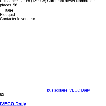
Puissance
177 ch (130 kW)
Carburant
diesel
Nombre de
places
56
Italie
Fleequid
Contacter le vendeur
bus scolaire IVECO Daily
63
IVECO Daily