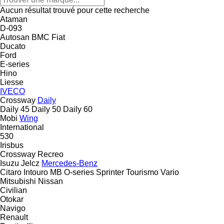
Aucun résultat trouvé pour cette recherche
Ataman
D-093
Autosan
BMC
Fiat
Ducato
Ford
E-series
Hino
Liesse
IVECO
Crossway
Daily
Daily 45
Daily 50
Daily 60
Mobi
Wing
International
530
Irisbus
Crossway
Recreo
Isuzu
Jelcz
Mercedes-Benz
Citaro
Intouro
MB
O-series
Sprinter
Tourismo
Vario
Mitsubishi
Nissan
Civilian
Otokar
Navigo
Renault