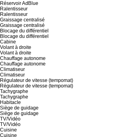
Réservoir AdBlue
Ralentisseur
Ralentisseur
Graissage centralisé
Graissage centralisé
Blocage du différentiel
Blocage du différentiel
Cabine
Volant à droite
Volant à droite
Chauffage autonome
Chauffage autonome
Climatiseur
Climatiseur
Régulateur de vitesse (tempomat)
Régulateur de vitesse (tempomat)
Tachygraphe
Tachygraphe
Habitacle
Siège de guidage
Siège de guidage
TV/Vidéo
TV/Vidéo
Cuisine
Cuisine