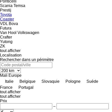
Ponticelli
Scania
Temsa
Prestij
Toyota
Coaster
VDL Bova
Futura
Van Hool
Volkswagen
Crafter
Yutong
ZK
tout afficher
Localisation
Rechercher dans un périmètre
Mali
Europe
Italie
Belgique
Slovaquie
Pologne
Suède
France
Portugal
tout afficher
tout afficher
Prix
–