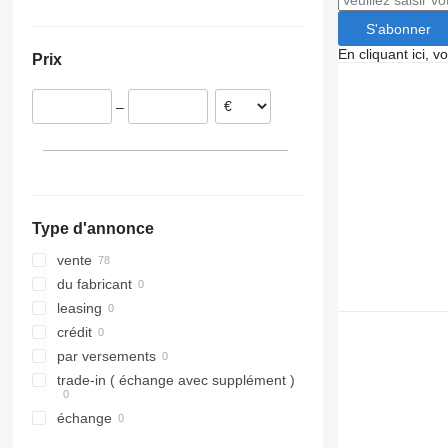
Tourismo
Carrus
S'abonner
Travego
PL
En cliquant ici, 
Prix
Vario
S-series
–
Type d'annonce
vente
du fabricant
leasing
crédit
par versements
trade-in ( échange avec supplément )
échange