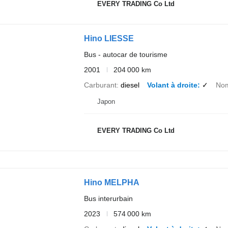
EVERY TRADING Co Ltd
Hino LIESSE
Bus - autocar de tourisme
2001
204 000 km
Carburant
diesel
Volant à droite
✓
Nom
Japon
EVERY TRADING Co Ltd
Hino MELPHA
Bus interurbain
2023
574 000 km