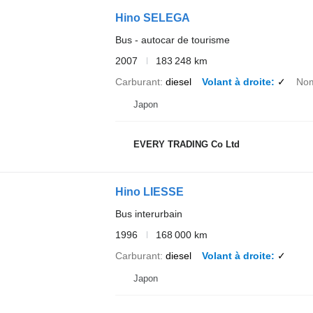
Hino SELEGA
Bus - autocar de tourisme
2007
183 248 km
Carburant
diesel
Volant à droite
✓
Nom
Japon
EVERY TRADING Co Ltd
Hino LIESSE
Bus interurbain
1996
168 000 km
Carburant
diesel
Volant à droite
✓
Japon