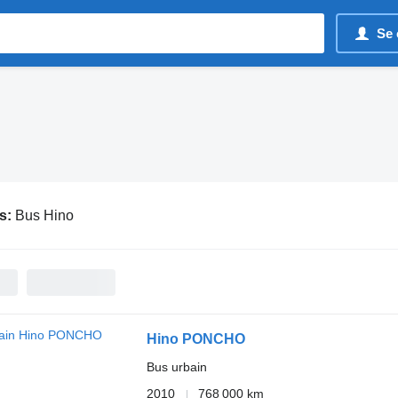
Se 
s:
Bus Hino
Hino PONCHO
Bus urbain
2010
768 000 km