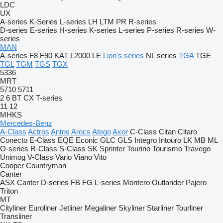
LDC
UX
A-series
K-Series
L-series
LH
LTM
PR
R-series
D-series
E-series
H-series
K-series
L-series
P-series
R-series
W-
series
MAN
A-series
F8
F90
KAT
L2000
LE
Lion's series
NL series
TGA
TGE
TGL
TGM
TGS
TGX
5336
MRT
5710
5711
2
6
BT
CX
T-series
11
12
MHKS
Mercedes-Benz
A-Class
Actros
Antos
Arocs
Atego
Axor
C-Class
Citan
Citaro
Conecto
E-Class
EQE
Econic
GLC
GLS
Integro
Intouro
LK
MB
ML
O-series
R-Class
S-Class
SK
Sprinter
Tourino
Tourismo
Travego
Unimog
V-Class
Vario
Viano
Vito
Cooper
Countryman
Canter
ASX
Canter
D-series
FB
FG
L-series
Montero
Outlander
Pajero
Triton
MT
Cityliner
Euroliner
Jetliner
Megaliner
Skyliner
Starliner
Tourliner
Transliner