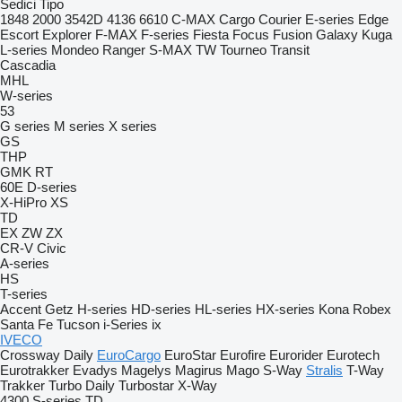
Sedici
Tipo
1848
2000
3542D
4136
6610
C-MAX
Cargo
Courier
E-series
Edge
Escort
Explorer
F-MAX
F-series
Fiesta
Focus
Fusion
Galaxy
Kuga
L-series
Mondeo
Ranger
S-MAX
TW
Tourneo
Transit
Cascadia
MHL
W-series
53
G series
M series
X series
GS
THP
GMK
RT
60E
D-series
X-HiPro
XS
TD
EX
ZW
ZX
CR-V
Civic
A-series
HS
T-series
Accent
Getz
H-series
HD-series
HL-series
HX-series
Kona
Robex
Santa Fe
Tucson
i-Series
ix
IVECO
Crossway
Daily
EuroCargo
EuroStar
Eurofire
Eurorider
Eurotech
Eurotrakker
Evadys
Magelys
Magirus
Mago
S-Way
Stralis
T-Way
Trakker
Turbo Daily
Turbostar
X-Way
4300
S-series
TD