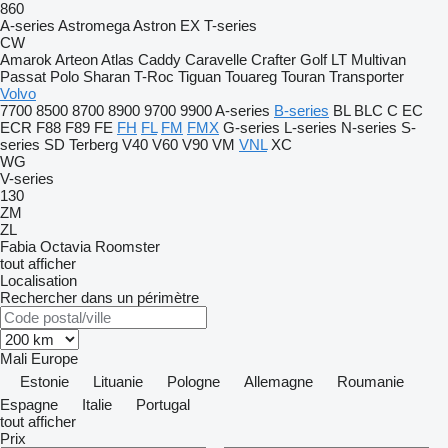
860
A-series
Astromega
Astron
EX
T-series
CW
Amarok
Arteon
Atlas
Caddy
Caravelle
Crafter
Golf
LT
Multivan
Passat
Polo
Sharan
T-Roc
Tiguan
Touareg
Touran
Transporter
Volvo
7700
8500
8700
8900
9700
9900
A-series
B-series
BL
BLC
C
EC
ECR
F88
F89
FE
FH
FL
FM
FMX
G-series
L-series
N-series
S-
series
SD
Terberg
V40
V60
V90
VM
VNL
XC
WG
V-series
130
ZM
ZL
Fabia
Octavia
Roomster
tout afficher
Localisation
Rechercher dans un périmètre
Mali
Europe
Estonie
Lituanie
Pologne
Allemagne
Roumanie
Espagne
Italie
Portugal
tout afficher
Prix