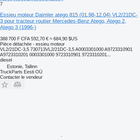
7
Essieu moteur Daimler atego 815 (01.98-12.04) VL2/21DC-
3 pour tracteur routier Mercedes-Benz Atego, Atego 2,
Atego 3 (1996-)
388 700 F CFA
592,70 €
≈ 684,90 $US
Pièce détachée - essieu moteur
VL2/21DC-3,5 730713VL2/21DC-3,5 A0003301000 A9723310901
A9723310201 0003301000 9723310901 9723310201...
diesel
Estonie, Tallinn
TruckParts Eesti OÜ
Contacter le vendeur