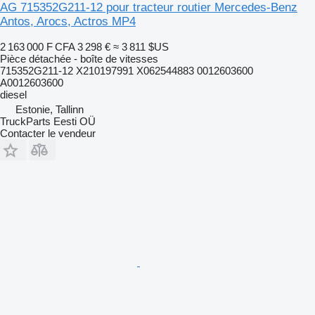
AG 715352G211-12 pour tracteur routier Mercedes-Benz
Antos, Arocs, Actros MP4
2 163 000 F CFA
3 298 €
≈ 3 811 $US
Pièce détachée - boîte de vitesses
715352G211-12 X210197991 X062544883 0012603600
A0012603600
diesel
Estonie, Tallinn
TruckParts Eesti OÜ
Contacter le vendeur