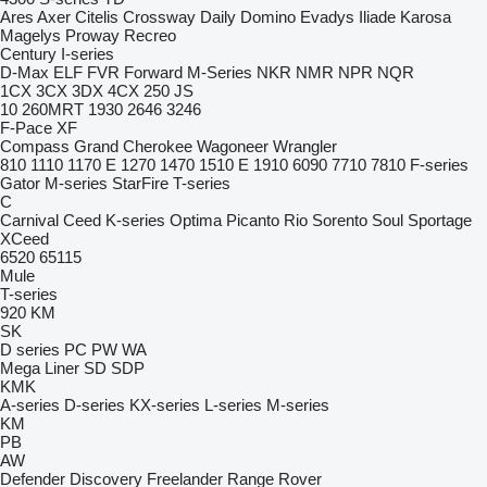
Ares
Axer
Citelis
Crossway
Daily
Domino
Evadys
Iliade
Karosa
Magelys
Proway
Recreo
Century
I-series
D-Max
ELF
FVR
Forward
M-Series
NKR
NMR
NPR
NQR
1CX
3CX
3DX
4CX
250
JS
10
260MRT
1930
2646
3246
F-Pace
XF
Compass
Grand Cherokee
Wagoneer
Wrangler
810
1110
1170 E
1270
1470
1510 E
1910
6090
7710
7810
F-series
Gator
M-series
StarFire
T-series
C
Carnival
Ceed
K-series
Optima
Picanto
Rio
Sorento
Soul
Sportage
XCeed
6520
65115
Mule
T-series
920
KM
SK
D series
PC
PW
WA
Mega Liner
SD
SDP
KMK
A-series
D-series
KX-series
L-series
M-series
KM
PB
AW
Defender
Discovery
Freelander
Range Rover