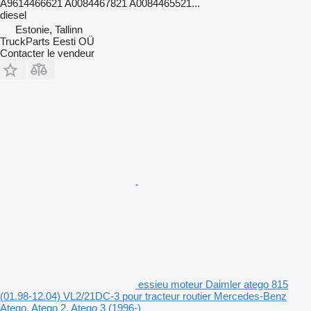
A9614466621 A0084467821 A0084465521...
diesel
Estonie, Tallinn
TruckParts Eesti OÜ
Contacter le vendeur
essieu moteur Daimler atego 815
(01.98-12.04) VL2/21DC-3 pour tracteur routier Mercedes-Benz
Atego, Atego 2, Atego 3 (1996-)