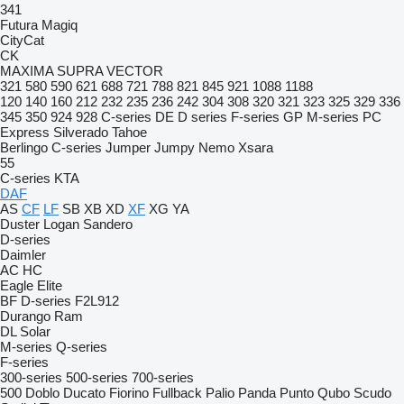
341
Futura
Magiq
CityCat
CK
MAXIMA
SUPRA
VECTOR
321
580
590
621
688
721
788
821
845
921
1088
1188
120
140
160
212
232
235
236
242
304
308
320
321
323
325
329
336
345
350
924
928
C-series
DE
D series
F-series
GP
M-series
PC
Express
Silverado
Tahoe
Berlingo
C-series
Jumper
Jumpy
Nemo
Xsara
55
C-series
KTA
DAF
AS
CF
LF
SB
XB
XD
XF
XG
YA
Duster
Logan
Sandero
D-series
Daimler
AC
HC
Eagle
Elite
BF
D-series
F2L912
Durango
Ram
DL
Solar
M-series
Q-series
F-series
300-series
500-series
700-series
500
Doblo
Ducato
Fiorino
Fullback
Palio
Panda
Punto
Qubo
Scudo