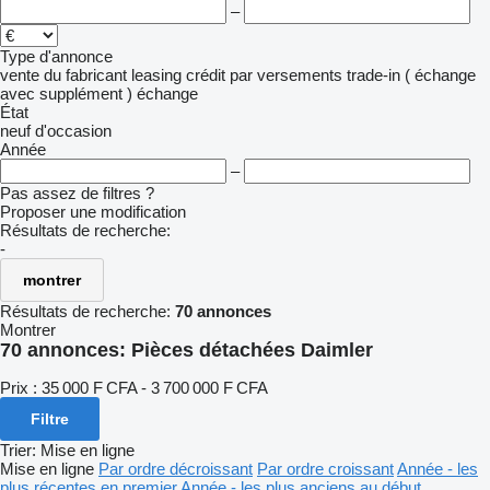
–
Type d'annonce
vente
du fabricant
leasing
crédit
par versements
trade-in ( échange
avec supplément )
échange
État
neuf
d'occasion
Année
–
Pas assez de filtres ?
Proposer une modification
Résultats de recherche:
-
montrer
Résultats de recherche:
70 annonces
Montrer
70 annonces:
Pièces détachées Daimler
Prix :
35 000 F CFA - 3 700 000 F CFA
Filtre
Trier
:
Mise en ligne
Mise en ligne
Par ordre décroissant
Par ordre croissant
Année - les
plus récentes en premier
Année - les plus anciens au début