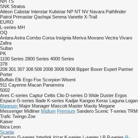
NH
TS
SNK
Stratos
Atleon
Cabstar
Interstar
Kubistar
NP
NT
NV
Navara
Pathfinder
Patrol
Primastar
Qashqai
Serena
Vanette
X-Trail
EURO
L-series
MH
OQ
Antara
Astra
Combo
Corsa
Insignia
Meriva
Movano
Vectra
Vivaro
Zafira
Sultan
PK
1100 Series
2800 Series
4000 Series
378
208
301
307
308
508
2008
3008
5008
Bipper
Boxer
Expert
Partner
Porter
Buffalo
Elk
Ergo
Fox
Scorpion
Wisent
911
Cayenne
Macan
Panamera
5002
Ares
C-series
Captur
Celtis
Clio
D-series
D Wide
Duster
Ergos
Espace
G-series
Iliade
K-series
Kadjar
Kangoo
Kerax
Laguna
Logan
Magnum
Major
Manager
Mascott
Master
Maxity
Megane
Messenger
Midliner
Midlum
Premium
Sandero
Scenic
T-series
TRM
Trafic
Twingo
Zoe
Kaiser
Ibiza
Leon
Scania
Century
G-series
Interlink
Irizar
K-series
L-series
LB
P-series
R-