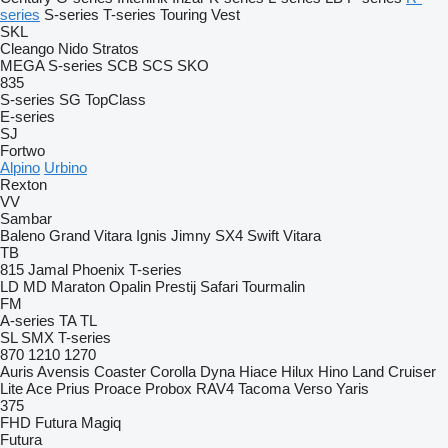
series
S-series
T-series
Touring
Vest
SKL
Cleango
Nido
Stratos
MEGA
S-series
SCB
SCS
SKO
835
S-series
SG
TopClass
E-series
SJ
Fortwo
Alpino
Urbino
Rexton
VV
Sambar
Baleno
Grand Vitara
Ignis
Jimny
SX4
Swift
Vitara
TB
815
Jamal
Phoenix
T-series
LD
MD
Maraton
Opalin
Prestij
Safari
Tourmalin
FM
A-series
TA
TL
SL
SMX
T-series
870
1210
1270
Auris
Avensis
Coaster
Corolla
Dyna
Hiace
Hilux
Hino
Land Cruiser
Lite Ace
Prius
Proace
Probox
RAV4
Tacoma
Verso
Yaris
375
FHD
Futura
Magiq
Futura