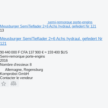
semi-remorque porte-engins
Meusburger SemiTieflader 2+6 Achs hydraul. gefedert Nr 121
13
Meusburger SemiTieflader 2+6 Achs hydraul. gefedert Nr
121
90 440 000 F CFA
137 900 €
≈ 159 400 $US
Semi-remorque porte-engins
2016
Nombre d'essieux
8
Allemagne, Regensburg
Kornprobst GmbH
Contacter le vendeur