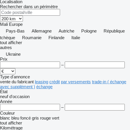
Localisation
Rechercher dans un périmètre
Mali
Europe
Pays-Bas
Allemagne
Autriche
Pologne
République
tchèque
Roumanie
Finlande
Italie
tout afficher
autres
Ukraine
Prix
–
Type d'annonce
vente
du fabricant
leasing
crédit
par versements
trade-in ( échange
avec supplément )
échange
État
neuf
d'occasion
Année
–
Couleur
blanc
bleu foncé
gris
rouge
vert
tout afficher
Kilométrage