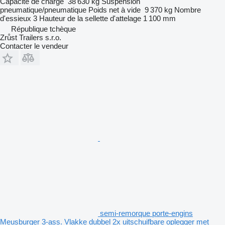
Capacité de charge
38 630 kg
Suspension
pneumatique/pneumatique
Poids net à vide
9 370 kg
Nombre
d'essieux
3
Hauteur de la sellette d'attelage
1 100 mm
République tchèque
Zrůst Trailers s.r.o.
Contacter le vendeur
semi-remorque porte-engins
Meusburger 3-ass. Vlakke dubbel 2x uitschuifbare oplegger met