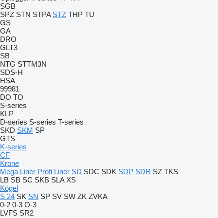
SGB
SPZ
STN
STPA
STZ
THP
TU
GS
GA
DRO
GLT3
SB
NTG
STTM3N
SDS-H
HSA
99981
DO
TO
S-series
KLP
D-series
S-series
T-series
SKD
SKM
SP
GTS
K-series
CF
Krone
Mega Liner
Profi Liner
SD
SDC
SDK
SDP
SDR
SZ
TKS
LB
SB
SC
SKB
SLA
XS
Kögel
S 24
SK
SN
SP
SV
SW
ZK
ZVKA
0-2
0-3
O-3
LVFS
SR2