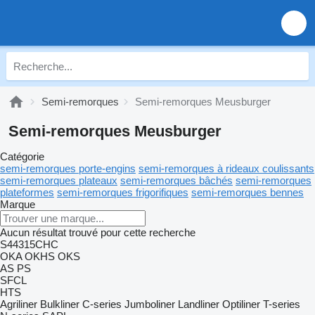
Semi-remorques
Semi-remorques Meusburger
Semi-remorques Meusburger
Catégorie
semi-remorques porte-engins
semi-remorques à rideaux coulissants
semi-remorques plateaux
semi-remorques bâchés
semi-remorques
plateformes
semi-remorques frigorifiques
semi-remorques bennes
Marque
Aucun résultat trouvé pour cette recherche
S44315CHC
OKA
OKHS
OKS
AS
PS
SFCL
HTS
Agriliner
Bulkliner
C-series
Jumboliner
Landliner
Optiliner
T-series