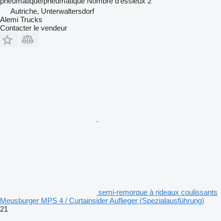
pneumatique/pneumatique
Nombre d'essieux
2
Autriche, Unterwaltersdorf
Alemi Trucks
Contacter le vendeur
semi-remorque à rideaux coulissants
Meusburger MPS 4 / Curtainsider Auflieger (Spezialausführung)
21