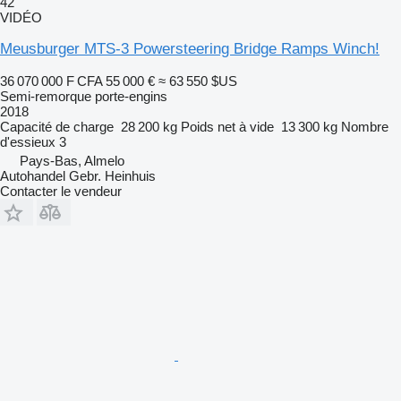
42
VIDÉO
Meusburger MTS-3 Powersteering Bridge Ramps Winch!
36 070 000 F CFA
55 000 €
≈ 63 550 $US
Semi-remorque porte-engins
2018
Capacité de charge
28 200 kg
Poids net à vide
13 300 kg
Nombre
d'essieux
3
Pays-Bas, Almelo
Autohandel Gebr. Heinhuis
Contacter le vendeur