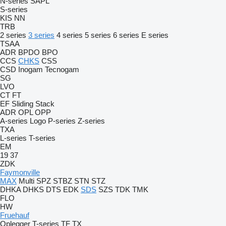
N-series
SAPL
S-series
KIS
NN
TRB
2 series
3 series
4 series
5 series
6 series
E series
TSAA
ADR
BPDO
BPO
CCS
CHKS
CSS
CSD
Inogam
Tecnogam
SG
LVO
CT
FT
EF
Sliding
Stack
ADR
OPL
OPP
A-series
Logo
P-series
Z-series
TXA
L-series
T-series
EM
19
37
ZDK
Faymonville
MAX
Multi
SPZ
STBZ
STN
STZ
DHKA
DHKS
DTS
EDK
SDS
SZS
TDK
TMK
FLO
HW
Fruehauf
Oplegger
T-series
TF
TX