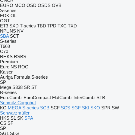
ONCR
EURO
MCO
OSD
OSDS
OVB
S-series
EDK
OL
OGT
ET3
SXD
T-series
TBD
TPD
TXC
TXD
NPL
NS
NV
SBA
SCT
S-series
T669
C70
RHKS
RSBS
Premium
Euro
NS
ROC
Kaiser
Auriga
Formula
S-series
SP
Mega
S338
SR
ST
R-series
EuroCombi
EuroCompact
FlatCombi
InterCombi
STB
Schmitz Cargobull
KO
MEGA
S-series
SCB
SCF
SCS
SGF
SKI
SKO
SPR
SW
Schwarzmüller
HKS
S1
SK
SPA
CS
SF
SP
SGL
SLG