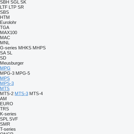
SBH
SGL
SK
LTF
LTP
SR
SBS
HTM
Eurolohr
TGA
MAX100
MAC
MNL
G-series
MHKS
MHPS
SA
SL
SD
Meusburger
MPG
MPG-3
MPG-5
MPS
MPS-3
MTS
MTS-2
MTS-3
MTS-4
AM
EURO
TRS
K-series
SPL
SVF
SMR
T-series