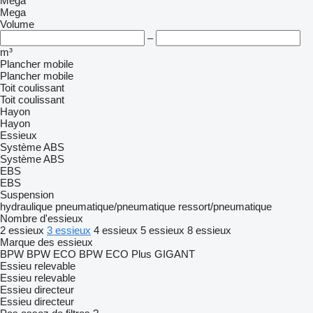
Mega
Mega
Volume
–
m³
Plancher mobile
Plancher mobile
Toit coulissant
Toit coulissant
Hayon
Hayon
Essieux
Système ABS
Système ABS
EBS
EBS
Suspension
hydraulique
pneumatique/pneumatique
ressort/pneumatique
Nombre d'essieux
2 essieux
3 essieux
4 essieux
5 essieux
8 essieux
Marque des essieux
BPW
BPW ECO
BPW ECO Plus
GIGANT
Essieu relevable
Essieu relevable
Essieu directeur
Essieu directeur