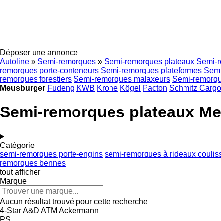
Déposer une annonce
Autoline
»
Semi-remorques
»
Semi-remorques plateaux
Semi-r
remorques porte-conteneurs
Semi-remorques plateformes
Semi
remorques forestiers
Semi-remorques malaxeurs
Semi-remorque
Meusburger
Fudeng
KWB
Krone
Kögel
Pacton
Schmitz Cargo
Semi-remorques plateaux M
Catégorie
semi-remorques porte-engins
semi-remorques à rideaux coulis
remorques bennes
tout afficher
Marque
Aucun résultat trouvé pour cette recherche
4-Star
A&D
ATM
Ackermann
PS