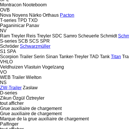
Montracon
Nooteboom
OVB
Nova
Noyens
Närko
Orthaus
Pacton
T-series
TPD
TXD
Paganinicar
Panav
NV
Ram Treyler
Reis Treyler
SDC
Samro
Scheuerle
Schmidt
Schm
S-series
SCB
SCS
SPR
Schröder
Schwarzmüller
S1
SPA
Scorpion Trailer
Serin
Sinan Tanker-Treyler
TAD
Tank
Titan
Tra
VHLO
Veldhuizen
Vlastuin
Vogelzang
VO
WEB Trailer
Wielton
NS
ZW-Trailer
Zasław
D-series
Zikun
Özgül
Öztreyler
tout afficher
Grue auxiliaire de chargement
Grue auxiliaire de chargement
Marque de la grue auxiliaire de chargement
Palfinger