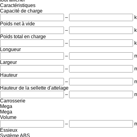
Caractéristiques
Capacité de charge
–
k
Poids net à vide
–
k
Poids total en charge
–
k
Longueur
–
Largeur
–
Hauteur
–
Hauteur de la sellette d'attelage
–
Carrosserie
Mega
Mega
Volume
–
m
Essieux
Système ABS