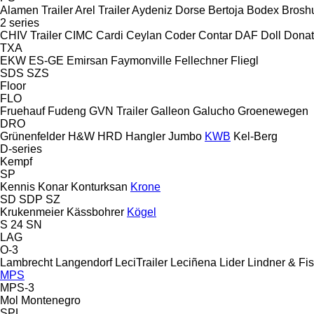
Alamen Trailer
Arel Trailer
Aydeniz Dorse
Bertoja
Bodex
Brosh
2 series
CHIV Trailer
CIMC
Cardi
Ceylan
Coder
Contar
DAF
Doll
Donat
TXA
EKW
ES-GE
Emirsan
Faymonville
Fellechner
Fliegl
SDS
SZS
Floor
FLO
Fruehauf
Fudeng
GVN Trailer
Galleon
Galucho
Groenewegen
DRO
Grünenfelder
H&W
HRD
Hangler
Jumbo
KWB
Kel-Berg
D-series
Kempf
SP
Kennis
Konar
Konturksan
Krone
SD
SDP
SZ
Krukenmeier
Kässbohrer
Kögel
S 24
SN
LAG
O-3
Lambrecht
Langendorf
LeciTrailer
Leciñena
Lider
Lindner & Fi
MPS
MPS-3
Mol
Montenegro
SPL