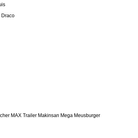
uis
Draco
scher
MAX Trailer
Makinsan
Mega
Meusburger