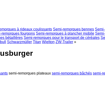
emorques à rideaux coulissants
Semi-remorques bennes
Semi-
-remorques fourgons
Semi-remorques à plancher mobile
Semi-
s bétaillères
Semi-remorques pour le transport de céréales
Se
bull
Schwarzmüller
Titan
Wielton
ZW-Trailer
»
eusburger
sants
semi-remorques plateaux
semi-remorques bâchés
semi-r