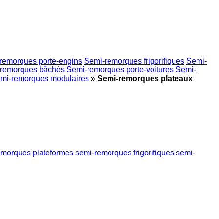
remorques porte-engins
Semi-remorques frigorifiques
Semi-
remorques bâchés
Semi-remorques porte-voitures
Semi-
mi-remorques modulaires
»
Semi-remorques plateaux
emorques plateformes
semi-remorques frigorifiques
semi-