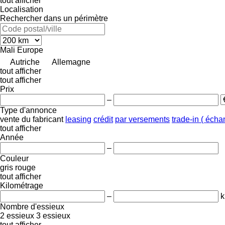
tout afficher
Localisation
Rechercher dans un périmètre
Mali
Europe
Autriche
Allemagne
tout afficher
tout afficher
Prix
–
Type d'annonce
vente
du fabricant
leasing
crédit
par versements
trade-in ( éch
tout afficher
Année
–
Couleur
gris
rouge
tout afficher
Kilométrage
–
Nombre d'essieux
2 essieux
3 essieux
tout afficher