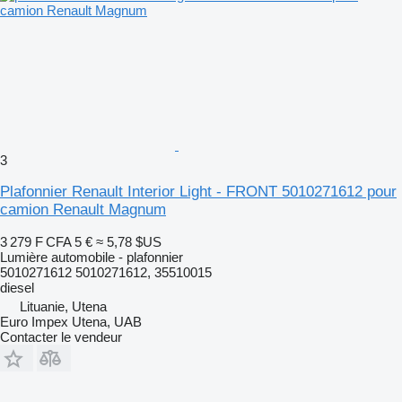
3
Plafonnier Renault Interior Light - FRONT 5010271612 pour
camion Renault Magnum
3 279 F CFA
5 €
≈ 5,78 $US
Lumière automobile - plafonnier
5010271612 5010271612, 35510015
diesel
Lituanie, Utena
Euro Impex Utena, UAB
Contacter le vendeur