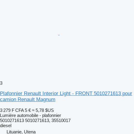
3
Plafonnier Renault Interior Light - FRONT 5010271613 pour
camion Renault Magnum
3 279 F CFA
5 €
≈ 5,78 $US
Lumière automobile - plafonnier
5010271613 5010271613, 35510017
diesel
Lituanie, Utena