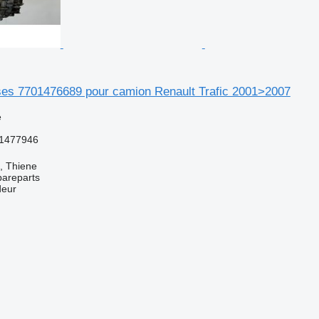
sses 7701476689 pour camion Renault Trafic 2001>2007
e
1477946
a, Thiene
pareparts
deur