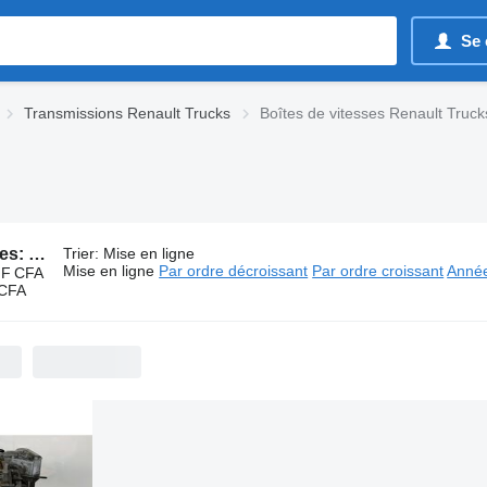
Se 
Transmissions Renault Trucks
Boîtes de vitesses Renault Truck
494 annonces:
Boîtes de vitesses Renault Trucks
Trier
:
Mise en ligne
Mise en ligne
Par ordre décroissant
Par ordre croissant
Année
 F CFA
 CFA