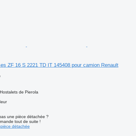
sses ZF 16 S 2221 TD IT 145408 pour camion Renault
e
Hostalets de Pierola
deur
pas une pièce détachée ?
mande tout de suite !
pièce détachée