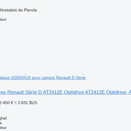
Hostalets de Pierola
deur
atique G0000416 pour camion Renault D-Serie
sses Renault Série D AT2412E Optidrive AT2412E Optidrive,
2 450 €
≈ 2 831 $US
ghel
s
deur