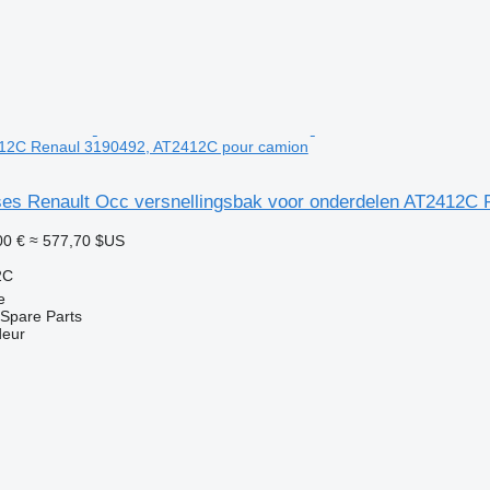
12C Renaul 3190492, AT2412C pour camion
sses Renault Occ versnellingsbak voor onderdelen AT2412C
00 €
≈ 577,70 $US
2C
e
Spare Parts
deur