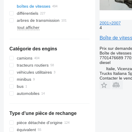
boîtes de vitesses
différentiels
arbres de transmission
2001>2007
tout afficher
4
Boîte de vite
Prix sur demand
Catégorie des engins
Boîte de vitesses
7701476689 770
camions
diesel
tracteurs routiers
Italie, Vicenz
véhicules utilitaires
Trucks Italiana S
Contacter le ven
minibus
bus
automobiles
Type d'une pièce de rechange
pièce détachée d'origine
équivalent