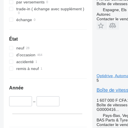
par versements
Boîte de vitesses
trade-in ( échange avec supplément )
Espagne, Els 
Autorec
Contacter le ven
échange
État
neuf
d'occasion
accidenté
remis à neuf
Optidrive, Autom
5
Année
Boîte de vite
1 607 000 F CFA
–
Boîte de vitesses
G0000416...
Pays-Bas, Ve
BAS Parts & Tyre
Contacter le ven