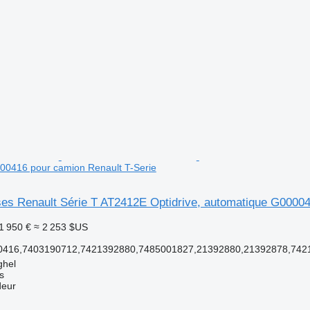
00416 pour camion Renault T-Serie
ses Renault Série T AT2412E Optidrive, automatique G0000
1 950 €
≈ 2 253 $US
416,7403190712,7421392880,7485001827,21392880,21392878,742
ghel
s
deur