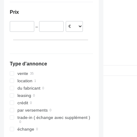
Pologne
Prix
Allemagne
Slovaquie
–
Portugal
Type d'annonce
vente
location
du fabricant
leasing
crédit
par versements
trade-in ( échange avec supplément )
échange