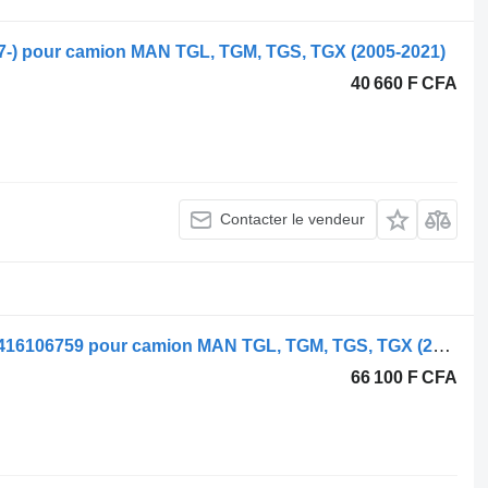
.07-) pour camion MAN TGL, TGM, TGS, TGX (2005-2021)
40 660 F CFA
Contacter le vendeur
Boîtier de phare TGX (01.07-12.21) 81416106759 pour camion MAN TGL, TGM, TGS, TGX (2005-2021)
66 100 F CFA