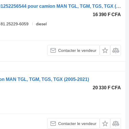
Feu arrière MAN TGX 26.480 (01.07-) 81252256544 pour camion MAN TGL, TGM, TGS, TGX (2005-2021)
16 390 F CFA
 81.25229-6059
diesel
Contacter le vendeur
ion MAN TGL, TGM, TGS, TGX (2005-2021)
20 330 F CFA
Contacter le vendeur