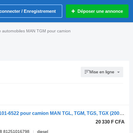
connecter / Enregistrement
Déposer une annonce
e automobiles MAN TGM pour camion
Mise en ligne
Phare MAN TGX 26.480 (01.07-) 81.25101-6522 pour camion MAN TGL, TGM, TGS, TGX (2005-2021)
20 330 F CFA
98 81251016798
diesel