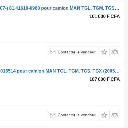
Boîtier de phare MAN TGX 28.480 (01.07-) 81.41610-6968 pour camion MAN TGL, TGM, TGS, TGX (2005-2021)
101 600 F CFA
Contacter le vendeur
Phare MAN TGX 26.480 (01.07-) 81251016514 pour camion MAN TGL, TGM, TGS, TGX (2005-2021)
187 000 F CFA
Contacter le vendeur