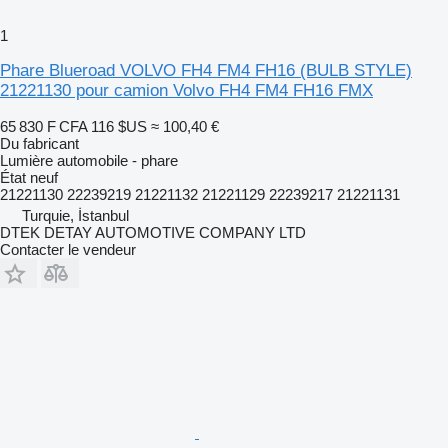
1
Phare Blueroad VOLVO FH4 FM4 FH16 (BULB STYLE)
21221130 pour camion Volvo FH4 FM4 FH16 FMX
65 830 F CFA
116 $US
≈ 100,40 €
Du fabricant
Lumière automobile - phare
État
neuf
21221130 22239219 21221132 21221129 22239217 21221131
Turquie, İstanbul
DTEK DETAY AUTOMOTIVE COMPANY LTD
Contacter le vendeur