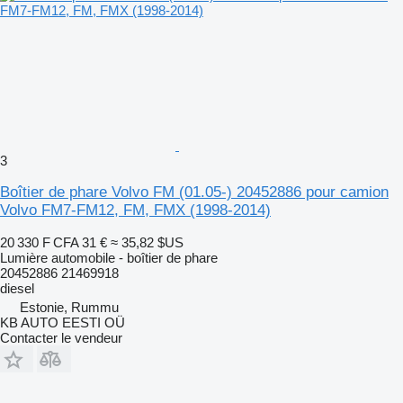
3
Boîtier de phare Volvo FM (01.05-) 20452886 pour camion
Volvo FM7-FM12, FM, FMX (1998-2014)
20 330 F CFA
31 €
≈ 35,82 $US
Lumière automobile - boîtier de phare
20452886 21469918
diesel
Estonie, Rummu
KB AUTO EESTI OÜ
Contacter le vendeur