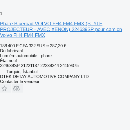
1
Phare Blueroad VOLVO FH4 FM4 FMX (STYLE
PROJECTEUR - AVEC XÉNON) 224639SP pour camion
Volvo FH4 FM4 FMX
188 400 F CFA
332 $US
≈ 287,30 €
Du fabricant
Lumière automobile - phare
État
neuf
224639SP 21221137 22239244 24159375
Turquie, İstanbul
DTEK DETAY AUTOMOTIVE COMPANY LTD
Contacter le vendeur