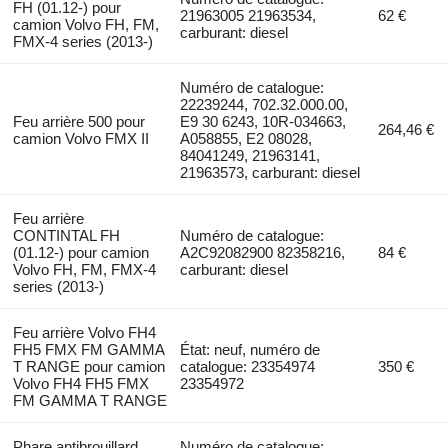
FH (01.12-) pour
21963005 21963534,
62 €
camion Volvo FH, FM,
carburant: diesel
FMX-4 series (2013-)
Numéro de catalogue:
22239244, 702.32.000.00,
Feu arrière 500 pour
E9 30 6243, 10R-034663,
264,46 €
camion Volvo FMX II
A058855, E2 08028,
84041249, 21963141,
21963573, carburant: diesel
Feu arrière
CONTINTAL FH
Numéro de catalogue:
(01.12-) pour camion
A2C92082900 82358216,
84 €
Volvo FH, FM, FMX-4
carburant: diesel
series (2013-)
Feu arrière Volvo FH4
FH5 FMX FM GAMMA
État: neuf, numéro de
T RANGE pour camion
catalogue: 23354974
350 €
Volvo FH4 FH5 FMX
23354972
FM GAMMA T RANGE
Phare antibrouillard
Numéro de catalogue: