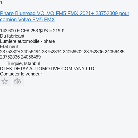
1
Phare Blueroad VOLVO FM5 FMX 2021+ 23752809 pour
camion Volvo FM5 FMX
143 600 F CFA
253 $US
≈ 219 €
Du fabricant
Lumière automobile - phare
État
neuf
23752809 24056494 23752834 24056502 23752806 24056485
23752836 24056499
Turquie, İstanbul
DTEK DETAY AUTOMOTIVE COMPANY LTD
Contacter le vendeur