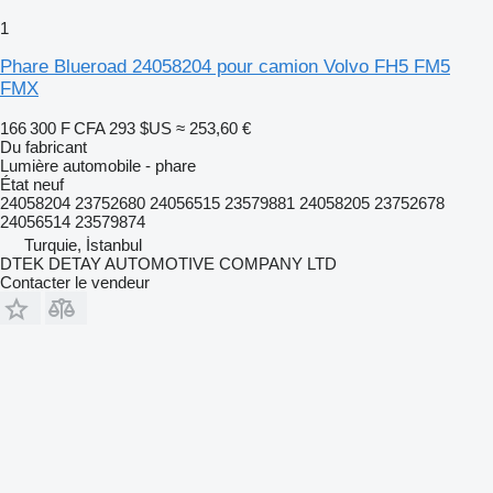
1
Phare Blueroad 24058204 pour camion Volvo FH5 FM5
FMX
166 300 F CFA
293 $US
≈ 253,60 €
Du fabricant
Lumière automobile - phare
État
neuf
24058204 23752680 24056515 23579881 24058205 23752678
24056514 23579874
Turquie, İstanbul
DTEK DETAY AUTOMOTIVE COMPANY LTD
Contacter le vendeur