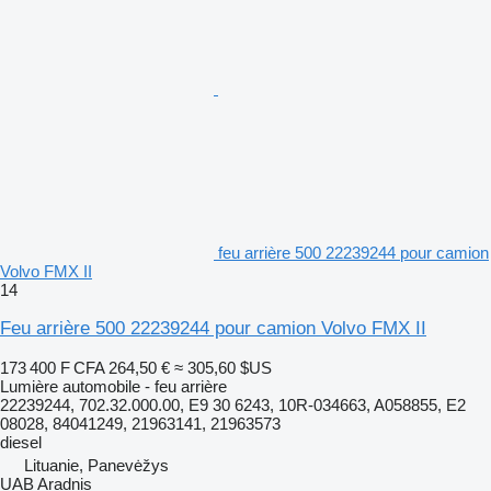
feu arrière 500 22239244 pour camion
Volvo FMX II
14
Feu arrière 500 22239244 pour camion Volvo FMX II
173 400 F CFA
264,50 €
≈ 305,60 $US
Lumière automobile - feu arrière
22239244, 702.32.000.00, E9 30 6243, 10R-034663, A058855, E2
08028, 84041249, 21963141, 21963573
diesel
Lituanie, Panevėžys
UAB Aradnis