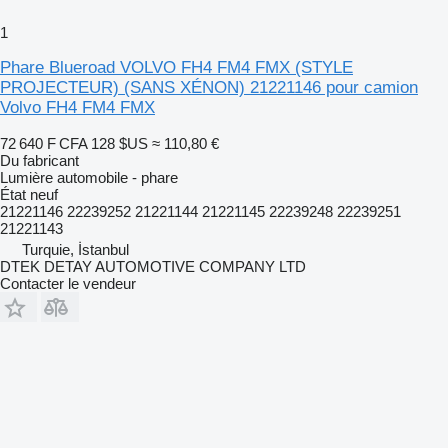
1
Phare Blueroad VOLVO FH4 FM4 FMX (STYLE
PROJECTEUR) (SANS XÉNON) 21221146 pour camion
Volvo FH4 FM4 FMX
72 640 F CFA
128 $US
≈ 110,80 €
Du fabricant
Lumière automobile - phare
État
neuf
21221146 22239252 21221144 21221145 22239248 22239251
21221143
Turquie, İstanbul
DTEK DETAY AUTOMOTIVE COMPANY LTD
Contacter le vendeur