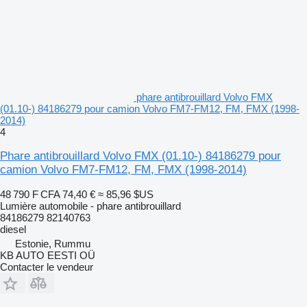
phare antibrouillard Volvo FMX
(01.10-) 84186279 pour camion Volvo FM7-FM12, FM, FMX (1998-
2014)
4
Phare antibrouillard Volvo FMX (01.10-) 84186279 pour
camion Volvo FM7-FM12, FM, FMX (1998-2014)
48 790 F CFA
74,40 €
≈ 85,96 $US
Lumière automobile - phare antibrouillard
84186279 82140763
diesel
Estonie, Rummu
KB AUTO EESTI OÜ
Contacter le vendeur