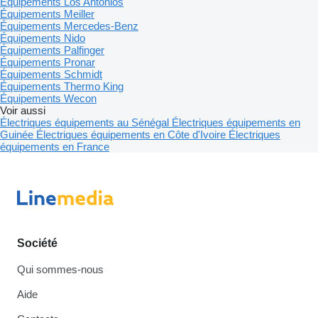
Équipements Los Antonios
Équipements Meiller
Équipements Mercedes-Benz
Équipements Nido
Équipements Palfinger
Équipements Pronar
Équipements Schmidt
Équipements Thermo King
Équipements Wecon
Voir aussi
Électriques équipements au Sénégal
Électriques équipements en
Guinée
Électriques équipements en Côte d'Ivoire
Électriques
équipements en France
Société
Qui sommes-nous
Aide