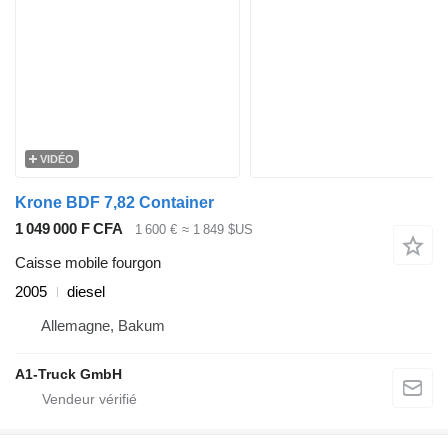
VIDÉO
Krone BDF 7,82 Container
1 049 000 F CFA
1 600 €
≈ 1 849 $US
Caisse mobile fourgon
2005
diesel
Allemagne, Bakum
A1-Truck GmbH