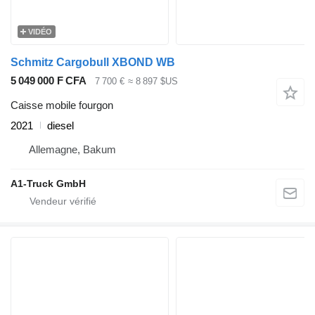
VIDÉO
Schmitz Cargobull XBOND WB
5 049 000 F CFA
7 700 €
≈ 8 897 $US
Caisse mobile fourgon
2021
diesel
Allemagne, Bakum
A1-Truck GmbH