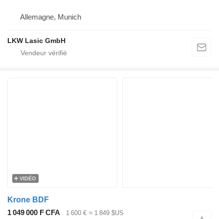
Allemagne, Munich
LKW Lasic GmbH
VIDÉO
Krone BDF
1 049 000 F CFA
1 600 €
≈ 1 849 $US