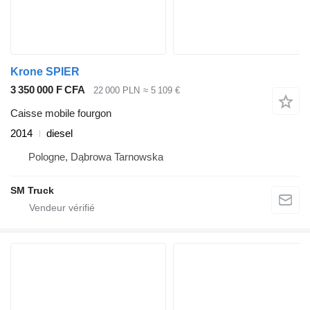
Krone SPIER
3 350 000 F CFA
22 000 PLN
≈ 5 109 €
Caisse mobile fourgon
2014
diesel
Pologne, Dąbrowa Tarnowska
SM Truck