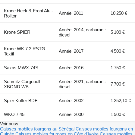
Krone Heck & Front Alu.-
Année: 2011
10 250 €
Rolltor
Année: 2014, carburant:
Krone SPIER
5 109 €
diesel
Krone WK 7.3 RSTG
Année: 2017
4 500 €
Textil
Saxas MWX-74S
Année: 2016
1 750 €
Schmitz Cargobull
Année: 2021, carburant:
7 700 €
XBOND WB
diesel
Spier Koffer BDF
Année: 2002
1 252,10 €
WKO 7.45
Année: 2000
1 900 €
Voir aussi
Caisses mobiles fourgons au Sénégal
Caisses mobiles fourgons en
Guinée
Caisses mobiles fourgons en Côte d'Ivoire
Caisses mobiles