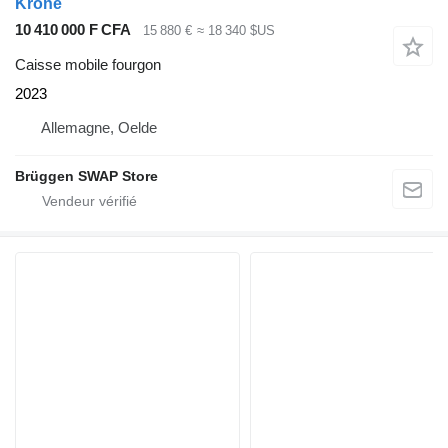
Krone
10 410 000 F CFA
15 880 €
≈ 18 340 $US
Caisse mobile fourgon
2023
Allemagne, Oelde
Brüggen SWAP Store