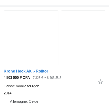
Krone Heck Alu.- Rolltor
4 803 000 F CFA
7 325 €
≈ 8 463 $US
Caisse mobile fourgon
2014
Allemagne, Oelde