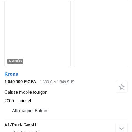
VIDÉO
Krone
1 049 000 F CFA
1 600 €
≈ 1 849 $US
Caisse mobile fourgon
2005
diesel
Allemagne, Bakum
A1-Truck GmbH