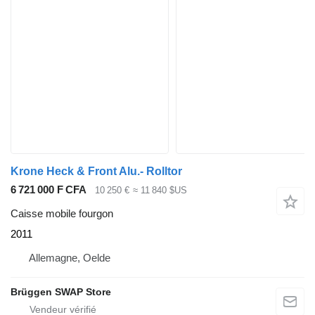
Krone Heck & Front Alu.- Rolltor
6 721 000 F CFA
10 250 €
≈ 11 840 $US
Caisse mobile fourgon
2011
Allemagne, Oelde
Brüggen SWAP Store