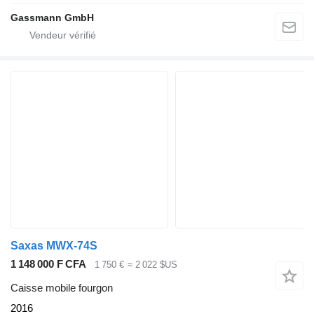
Gassmann GmbH
Saxas MWX-74S
1 148 000 F CFA
1 750 €
≈ 2 022 $US
Caisse mobile fourgon
2016