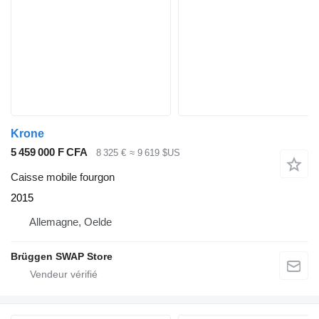
Krone
5 459 000 F CFA
8 325 €
≈ 9 619 $US
Caisse mobile fourgon
2015
Allemagne, Oelde
Brüggen SWAP Store