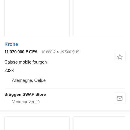
Krone
11 070 000 F CFA
16 880 €
≈ 19 500 $US
Caisse mobile fourgon
2023
Allemagne, Oelde
Brüggen SWAP Store