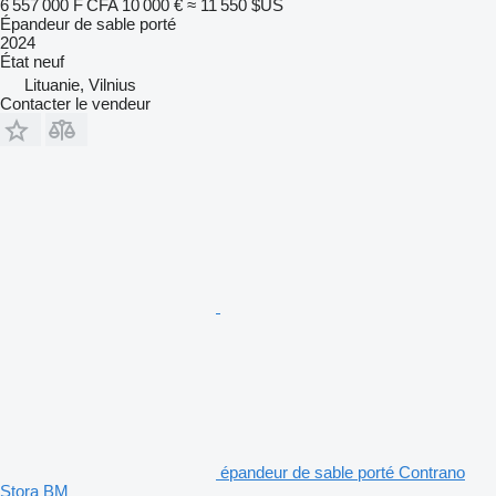
6 557 000 F CFA
10 000 €
≈ 11 550 $US
Épandeur de sable porté
2024
État
neuf
Lituanie, Vilnius
Contacter le vendeur
épandeur de sable porté Contrano
Stora BM