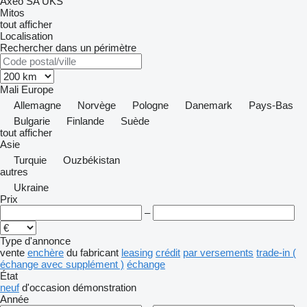
Axeo
SA
UKS
Mitos
tout afficher
Localisation
Rechercher dans un périmètre
Mali
Europe
Allemagne
Norvège
Pologne
Danemark
Pays-Bas
Bulgarie
Finlande
Suède
tout afficher
Asie
Turquie
Ouzbékistan
autres
Ukraine
Prix
–
Type d'annonce
vente
enchère
du fabricant
leasing
crédit
par versements
trade-in (
échange avec supplément )
échange
État
neuf
d'occasion
démonstration
Année