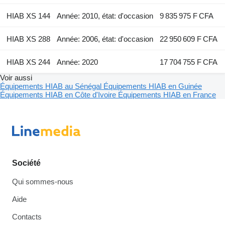
HIAB XS 144
Année: 2010, état: d'occasion
9 835 975 F CFA
HIAB XS 288
Année: 2006, état: d'occasion
22 950 609 F CFA
HIAB XS 244
Année: 2020
17 704 755 F CFA
Voir aussi
Équipements HIAB au Sénégal
Équipements HIAB en Guinée
Équipements HIAB en Côte d'Ivoire
Équipements HIAB en France
Société
Qui sommes-nous
Aide
Contacts