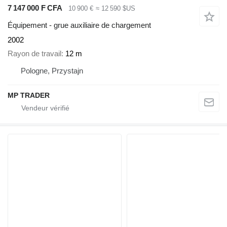
7 147 000 F CFA
10 900 €
≈ 12 590 $US
Équipement - grue auxiliaire de chargement
2002
Rayon de travail
12 m
Pologne, Przystajn
MP TRADER