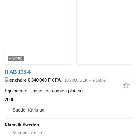
VIDÉO
HIAB 135-4
6 340 000 F CFA
106 000 SEK
≈ 9 668 €
Équipement - benne de camion-plateau
2000
Suède, Karlstad
Klaravik Sweden