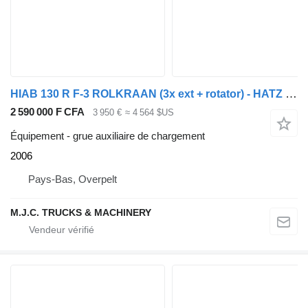
HIAB 130 R F-3 ROLKRAAN (3x ext + rotator) - HATZ SILENT PACK DIESEL
2 590 000 F CFA
3 950 €
≈ 4 564 $US
Équipement - grue auxiliaire de chargement
2006
Pays-Bas, Overpelt
M.J.C. TRUCKS & MACHINERY