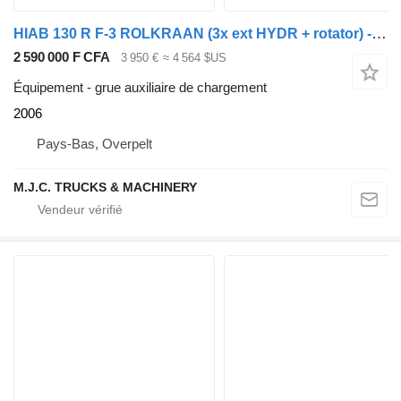
HIAB 130 R F-3 ROLKRAAN (3x ext HYDR + rotator) - HATZ SILENT PACK DI
2 590 000 F CFA
3 950 €
≈ 4 564 $US
Équipement - grue auxiliaire de chargement
2006
Pays-Bas, Overpelt
M.J.C. TRUCKS & MACHINERY