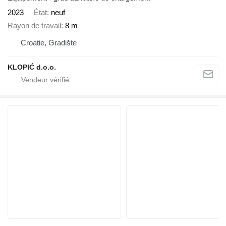
2023
État
neuf
Rayon de travail
8 m
Croatie, Gradište
KLOPIĆ d.o.o.