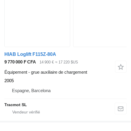
HIAB Loglift F115Z-80A
9 770 000 F CFA
14 900 €
≈ 17 220 $US
Équipement - grue auxiliaire de chargement
2005
Espagne, Barcelona
Tracmot SL