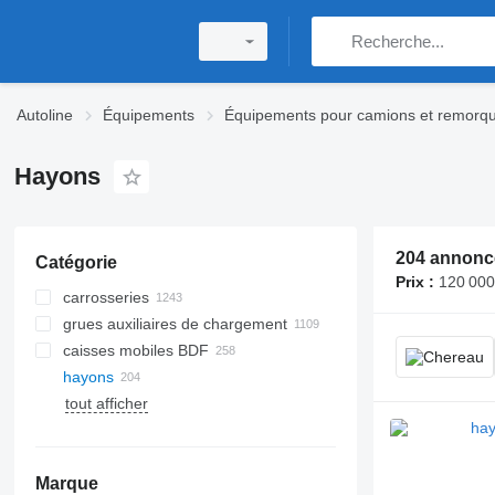
Autoline
Équipements
Équipements pour camions et remorq
Hayons
204 annonc
Catégorie
Prix :
120 000
carrosseries
grues auxiliaires de chargement
bennes basculantes
caisses mobiles BDF
dispositifs de levage à crochet
hayons
carrosseries fourgons
caisses mobiles fourgons
tout afficher
carrosseries plateaux
caisses mobiles bâchées
treuils hydrauliques
carrosseries frigorifiques
caisses mobiles frigorifiques
palans électriques
bennes de camions-plateaux
treuils électriques
Marque
carrosseries bâchées
treuils de débusquage