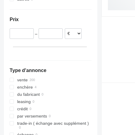
Italie
Ukraine
Pologne
Prix
Estonie
Belgique
–
Allemagne
Roumanie
Portugal
tout afficher
Type d'annonce
vente
enchère
du fabricant
leasing
crédit
par versements
trade-in ( échange avec supplément )
échange