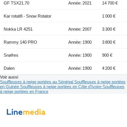
GF TSX21.70
Année: 2021
14 700 €
Kar rotatifi - Snow Rotator
1 000 €
Nokka LR 4251
Année: 2007
3 300 €
Rammy 140 PRO
Année: 1900
3 800 €
Snøfres
Année: 1900
900 €
Dalen
Année: 1900
4 200 €
Voir aussi
Souffleuses à neige portées au Sénégal
Souffleuses à neige portées
en Guinée
Souffleuses à neige portées en Côte d'Ivoire
Souffleuses
à neige portées en France