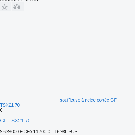
souffleuse à neige portée GF
TSX21.70
6
GF TSX21.70
9 639 000 F CFA
14 700 €
≈ 16 980 $US