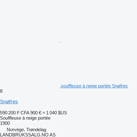
souffleuse à neige portée Snøfres
8
Snøfres
590 200 F CFA
900 €
≈ 1 040 $US
Souffleuse à neige portée
1900
Norvège, Trøndelag
LANDBRUKSSALG.NO AS