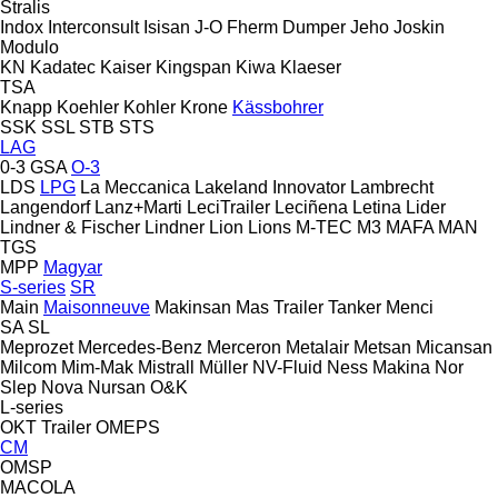
Stralis
Indox
Interconsult
Isisan
J-O Fherm Dumper
Jeho
Joskin
Modulo
KN
Kadatec
Kaiser
Kingspan
Kiwa
Klaeser
TSA
Knapp
Koehler
Kohler
Krone
Kässbohrer
SSK
SSL
STB
STS
LAG
0-3
GSA
O-3
LDS
LPG
La Meccanica
Lakeland Innovator
Lambrecht
Langendorf
Lanz+Marti
LeciTrailer
Leciñena
Letina
Lider
Lindner & Fischer
Lindner
Lion
Lions
M-TEC
M3
MAFA
MAN
TGS
MPP
Magyar
S-series
SR
Main
Maisonneuve
Makinsan
Mas Trailer Tanker
Menci
SA
SL
Meprozet
Mercedes-Benz
Merceron
Metalair
Metsan
Micansan
Milcom
Mim-Mak
Mistrall
Müller
NV-Fluid
Ness Makina
Nor
Slep
Nova
Nursan
O&K
L-series
OKT Trailer
OMEPS
CM
OMSP
MACOLA