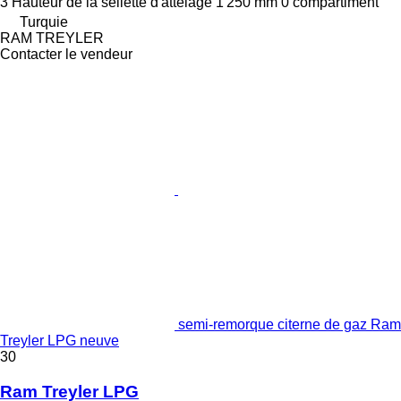
3
Hauteur de la sellette d'attelage
1 250 mm
0 compartiment
Turquie
RAM TREYLER
Contacter le vendeur
semi-remorque citerne de gaz Ram
Treyler LPG neuve
30
Ram Treyler LPG