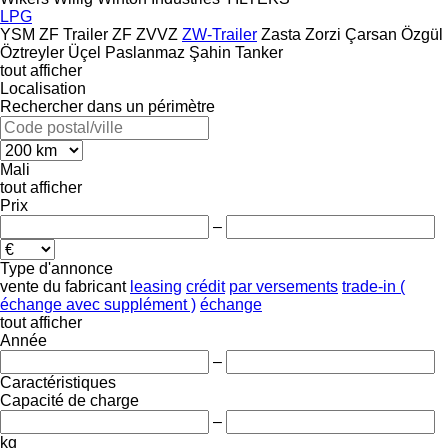
LPG
YSM
ZF Trailer
ZF
ZVVZ
ZW-Trailer
Zasta
Zorzi
Çarsan
Özgül
Öztreyler
Üçel Paslanmaz
Şahin Tanker
tout afficher
Localisation
Rechercher dans un périmètre
Mali
tout afficher
Prix
–
Type d'annonce
vente
du fabricant
leasing
crédit
par versements
trade-in (
échange avec supplément )
échange
tout afficher
Année
–
Caractéristiques
Capacité de charge
–
kg