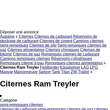
Déposer une annonce
Autoline
»
Citernes
Citernes de carburant
Réservoirs de
stockage de carburant
Citernes de ciment
Camions citernes
semi-remorques
Citernes de silo
Semi-remorques citernes de
gaz
Citernes alimentaires
Citernes chimiques
Citernes de
bitume
Citernes de gaz
Remorques citernes de carburant
Camions remorques citernes
Réservoirs cylindriques
Remorques citerne à eau
Remorques-citernes alimentaires
»
Citernes Ram Treyler
Feldbinder
Kässbohrer
LAG
LPG
Magyar
Maisonneuve
Spitzer
Tank
Titan
ZW-Trailer
»
Citernes Ram Treyler
Catégorie
semi-remorques citernes
citernes de carburant
semi-remorques citernes de gaz
citernes