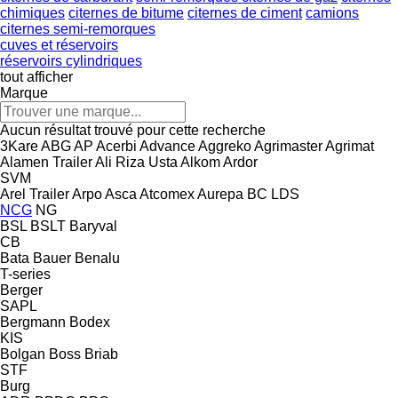
chimiques
citernes de bitume
citernes de ciment
camions
citernes semi-remorques
cuves et réservoirs
réservoirs cylindriques
tout afficher
Marque
Aucun résultat trouvé pour cette recherche
3Kare
ABG
AP
Acerbi
Advance
Aggreko
Agrimaster
Agrimat
Alamen Trailer
Ali Riza Usta
Alkom
Ardor
SVM
Arel Trailer
Arpo
Asca
Atcomex
Aurepa
BC LDS
NCG
NG
BSL
BSLT
Baryval
CB
Bata
Bauer
Benalu
T-series
Berger
SAPL
Bergmann
Bodex
KIS
Bolgan
Boss
Briab
STF
Burg