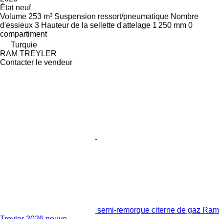
État
neuf
Volume
253 m³
Suspension
ressort/pneumatique
Nombre
d'essieux
3
Hauteur de la sellette d'attelage
1 250 mm
0
compartiment
Turquie
RAM TREYLER
Contacter le vendeur
semi-remorque citerne de gaz Ram
Treyler 2026 neuve