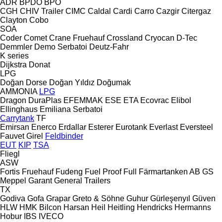
ADR
BPDO
BPO
CGH
CHIV Trailer
CIMC
Caldal
Cardi
Carro
Cazgir
Citergaz
Clayton
Cobo
SOA
Coder
Comet
Crane Fruehauf
Crossland
Cryocan
D-Tec
Demmler
Demo Serbatoi
Deutz-Fahr
K series
Dijkstra
Donat
LPG
Doğan Dorse
Doğan Yıldız
Doğumak
AMMONIA
LPG
Dragon
DuraPlas
EFEMMAK
ESE
ETA
Ecovrac
Elibol
Ellinghaus
Emiliana Serbatoi
Carrytank
TF
Emirsan
Enerco
Erdallar
Esterer
Eurotank
Everlast
Eversteel
Fauvet Girel
Feldbinder
EUT
KIP
TSA
Fliegl
ASW
Fortis
Fruehauf
Fudeng
Fuel Proof
Full
Färmartanken AB
GS
Meppel
Garant
General Trailers
TX
Godiva
Gofa
Grapar
Greto & Söhne
Guhur
Gürleşenyıl
Güven
HLW
HMK Bilcon
Harsan
Heil
Heitling
Hendricks
Hermanns
Hobur
IBS
IVECO