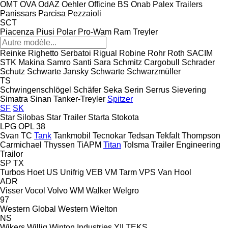
OMT
OVA
OdAZ
Oehler
Officine BS
Onab
Palex Trailers
Panissars
Parcisa
Pezzaioli
SCT
Piacenza
Piusi
Polar
Pro-Wam
Ram Treyler
Reinke
Righetto Serbatoi
Rigual
Robine
Rohr
Roth
SACIM
STK Makina
Samro
Santi
Sara
Schmitz Cargobull
Schrader
Schutz
Schwarte Jansky
Schwarte
Schwarzmüller
TS
Schwingenschlögel
Schäfer
Seka
Serin
Serrus
Sievering
Simatra
Sinan Tanker-Treyler
Spitzer
SF
SK
Star Silobas
Star Trailer
Starta
Stokota
LPG
OPL 38
Svan
TC
Tank
Tankmobil
Tecnokar
Tedsan
Tekfalt
Thompson
Carmichael
Thyssen
TiAPM
Titan
Tolsma
Trailer Engineering
Trailor
SP
TX
Turbos Hoet
US
Unifrig
VEB
VM Tarm
VPS
Van Hool
ADR
Visser
Vocol
Volvo
WM
Walker
Welgro
97
Western Global
Western
Wielton
NS
Wikers
Willig
Winton Industries
YILTEKS