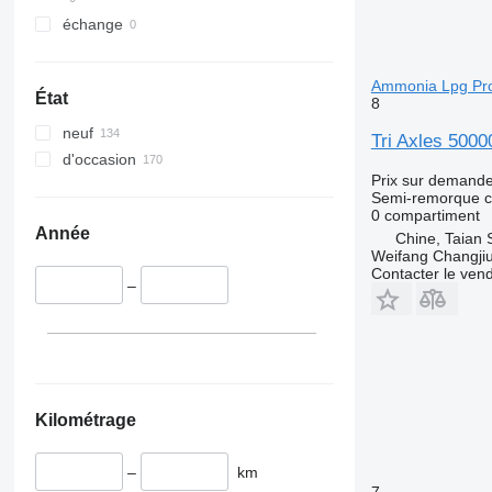
échange
Ammonia Lpg Pro
État
8
neuf
Tri Axles 500
d'occasion
Prix sur demand
Semi-remorque c
0 compartiment
Année
Chine, Taian 
Weifang Changjiu 
Contacter le ven
–
Kilométrage
–
km
7