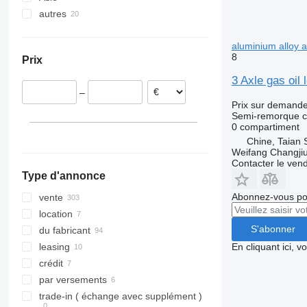
autres
Pologne
Turquie
Bulgarie
Chine
Ukraine
aluminium alloy a
Espagne
Moldavie
8
Prix
Allemagne
3 Axle gas oil 
République tchèque
–
France
Prix sur demand
Italie
Semi-remorque c
0 compartiment
tout afficher
Chine, Taian 
Weifang Changjiu 
Contacter le ven
Type d'annonce
Abonnez-vous pou
vente
location
S'abonner
du fabricant
En cliquant ici, 
leasing
crédit
par versements
trade-in ( échange avec supplément )