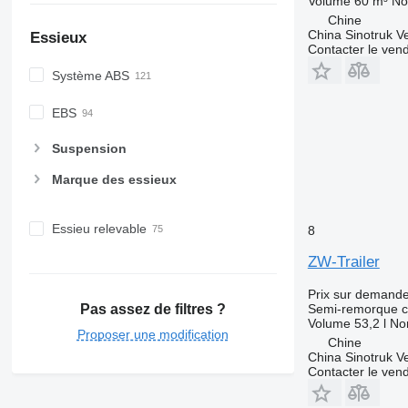
Volume
60 m³
No
Chine
China Sinotruk Ve
Essieux
Contacter le ven
Système ABS
EBS
Suspension
Marque des essieux
Essieu relevable
8
ZW-Trailer
Prix sur demand
Pas assez de filtres ?
Semi-remorque c
Volume
53,2 l
No
Proposer une modification
Chine
China Sinotruk Ve
Contacter le ven