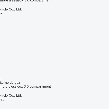
mbre d'essieux
3
0 compartiment
hicle Co., Ltd.
deur
e
iterne de gaz
mbre d'essieux
3
0 compartiment
hicle Co., Ltd.
deur