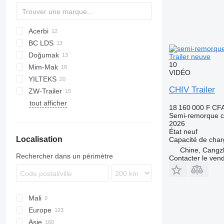
Acerbi
BC LDS
Doğumak
NCG
LPG
45
Trailer neuve
10
Mim-Mak
NG
AMMONIA
VIDÉO
YILTEKS
LPG
MACOLA
LPG
CHIV Trailer
ZW-Trailer
LPG
tout afficher
18 160 000 F CF
Semi-remorque c
2026
État
neuf
Localisation
Capacité de cha
Chine, Cangz
Rechercher dans un périmètre
Contacter le ven
Mali
Europe
Asie
Pays-Bas