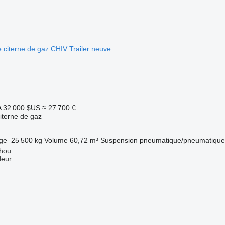
A
32 000 $US
≈ 27 700 €
iterne de gaz
rge
25 500 kg
Volume
60,72 m³
Suspension
pneumatique/pneumatique
hou
deur