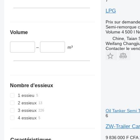
LPG
Prix sur demand
Semi-remorque c
Volume
4 500 l
N
Volume
Chine, Taian 
Weifang Changjiu 
–
m³
Contacter le ven
Nombre d'essieux
1 essieu
2 essieux
3 essieux
Oil Tanker Semi T
6
4 essieux
ZW-Trailer Car
9 836 000 F CFA
Caractéristiques