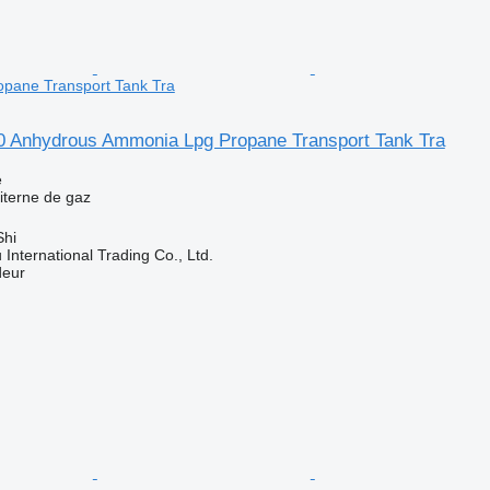
pane Transport Tank Tra
00 Anhydrous Ammonia Lpg Propane Transport Tank Tra
e
iterne de gaz
Shi
International Trading Co., Ltd.
deur