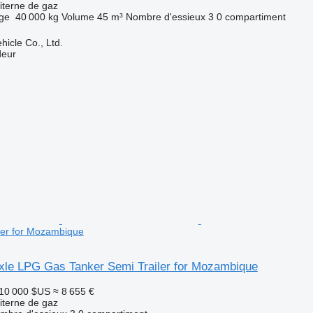
iterne de gaz
rge
40 000 kg
Volume
45 m³
Nombre d'essieux
3
0 compartiment
hicle Co., Ltd.
deur
ler for Mozambique
Axle LPG Gas Tanker Semi Trailer for Mozambique
10 000 $US
≈ 8 655 €
iterne de gaz