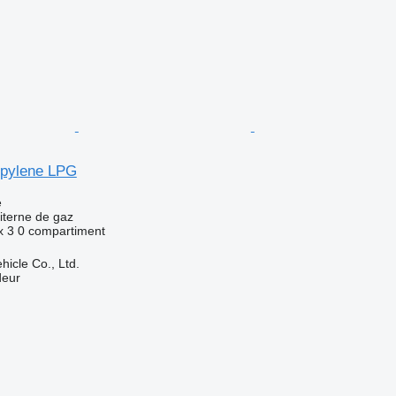
opylene LPG
e
iterne de gaz
x
3
0 compartiment
hicle Co., Ltd.
deur