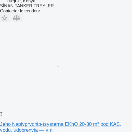
Turquie, Konya
SİNAN TANKER TREYLER
Contacter le vendeur
3
Jeho Napivprychip-tsysterna EKhO 20-30 m³ pod KAS,
vodu, udobrenyia — v n