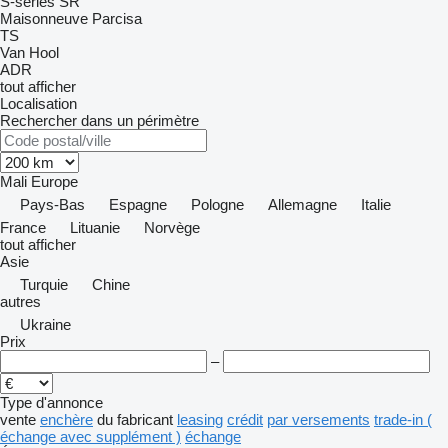
S-series
SR
Maisonneuve
Parcisa
TS
Van Hool
ADR
tout afficher
Localisation
Rechercher dans un périmètre
Mali
Europe
Pays-Bas
Espagne
Pologne
Allemagne
Italie
France
Lituanie
Norvège
tout afficher
Asie
Turquie
Chine
autres
Ukraine
Prix
–
Type d'annonce
vente
enchère
du fabricant
leasing
crédit
par versements
trade-in (
échange avec supplément )
échange