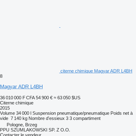
citerne chimique Magyar ADR L4BH
8
Magyar ADR L4BH
36 010 000 F CFA
54 900 €
≈ 63 050 $US
Citerne chimique
2015
Volume
34 000 l
Suspension
pneumatique/pneumatique
Poids net à
vide
7 140 kg
Nombre d'essieux
3
3 compartiment
Pologne, Brzeg
PPU SZUMLAKOWSKI SP. Z O.O.
Contacter le vendeur