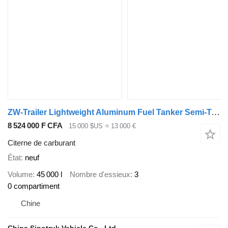
ZW-Trailer Lightweight Aluminum Fuel Tanker Semi-Trailer for UAE
8 524 000 F CFA
15 000 $US
≈ 13 000 €
Citerne de carburant
État
neuf
Volume
45 000 l
Nombre d'essieux
3
0 compartiment
Chine
China Sinotruk Vehicle Co., Ltd.