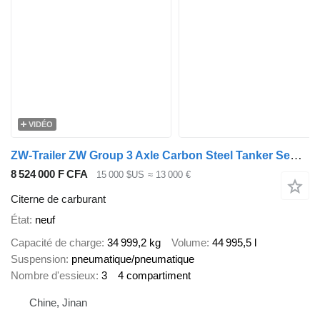
VIDÉO
ZW-Trailer ZW Group 3 Axle Carbon Steel Tanker Semi-Trailer for ghana
8 524 000 F CFA
15 000 $US
≈ 13 000 €
Citerne de carburant
État
neuf
Capacité de charge
34 999,2 kg
Volume
44 995,5 l
Suspension
pneumatique/pneumatique
Nombre d'essieux
3
4 compartiment
Chine, Jinan