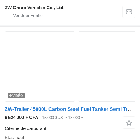
ZW Group Vehicles Co., Ltd.
VIDÉO
ZW-Trailer 45000L Carbon Steel Fuel Tanker Semi Trailer for UAE
8 524 000 F CFA
15 000 $US
≈ 13 000 €
Citerne de carburant
État
neuf