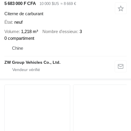
5 683 000 F CFA
10 000 $US
≈ 8 669 €
Citerne de carburant
État
neuf
Volume
1,218 m³
Nombre d'essieux
3
0 compartiment
Chine
ZW Group Vehicles Co., Ltd.