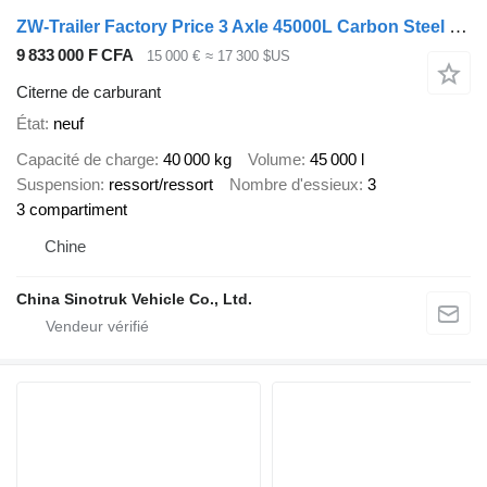
ZW-Trailer Factory Price 3 Axle 45000L Carbon Steel Fuel Tanker Semi Traile
9 833 000 F CFA
15 000 €
≈ 17 300 $US
Citerne de carburant
État
neuf
Capacité de charge
40 000 kg
Volume
45 000 l
Suspension
ressort/ressort
Nombre d'essieux
3
3 compartiment
Chine
China Sinotruk Vehicle Co., Ltd.