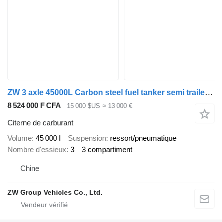
ZW 3 axle 45000L Carbon steel fuel tanker semi trailer for Saudi
8 524 000 F CFA
15 000 $US
≈ 13 000 €
Citerne de carburant
Volume
45 000 l
Suspension
ressort/pneumatique
Nombre d'essieux
3
3 compartiment
Chine
ZW Group Vehicles Co., Ltd.