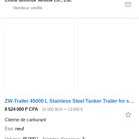
ZW-Trailer 45000 L Stainless Steel Tanker Trailer for sale
8 524 000 F CFA
15 000 $US
≈ 13 000 €
Citerne de carburant
État
neuf
Volume
45 000 l
Nombre d'essieux
3