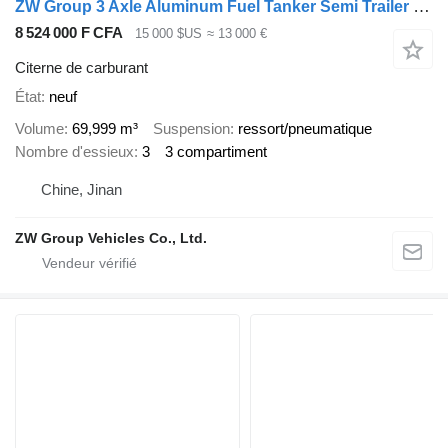
ZW Group 3 Axle Aluminum Fuel Tanker Semi Trailer for sale Saudi
8 524 000 F CFA
15 000 $US
≈ 13 000 €
Citerne de carburant
État
neuf
Volume
69,999 m³
Suspension
ressort/pneumatique
Nombre d'essieux
3
3 compartiment
Chine, Jinan
ZW Group Vehicles Co., Ltd.