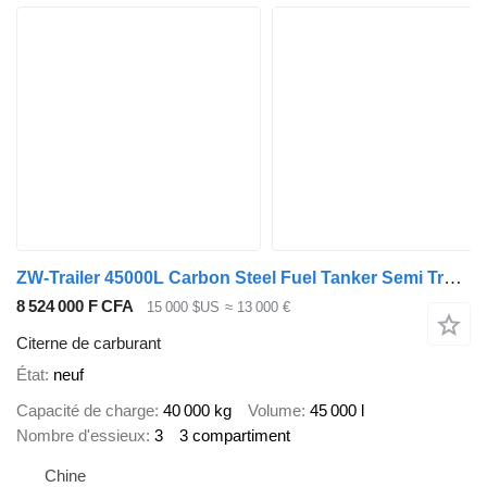
ZW-Trailer 45000L Carbon Steel Fuel Tanker Semi Trailer for Tanzania
8 524 000 F CFA
15 000 $US
≈ 13 000 €
Citerne de carburant
État
neuf
Capacité de charge
40 000 kg
Volume
45 000 l
Nombre d'essieux
3
3 compartiment
Chine