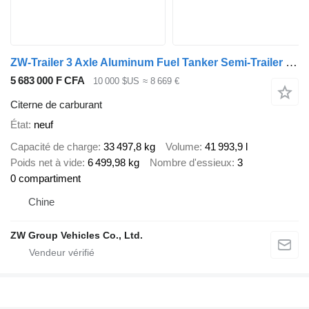
ZW-Trailer 3 Axle Aluminum Fuel Tanker Semi-Trailer for Tanzania
5 683 000 F CFA
10 000 $US
≈ 8 669 €
Citerne de carburant
État
neuf
Capacité de charge
33 497,8 kg
Volume
41 993,9 l
Poids net à vide
6 499,98 kg
Nombre d'essieux
3
0 compartiment
Chine
ZW Group Vehicles Co., Ltd.