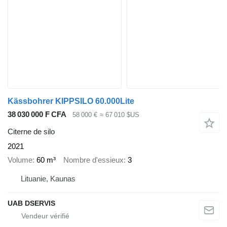
Kässbohrer KIPPSILO 60.000Lite
38 030 000 F CFA
58 000 €
≈ 67 010 $US
Citerne de silo
2021
Volume
60 m³
Nombre d'essieux
3
Lituanie, Kaunas
UAB DSERVIS