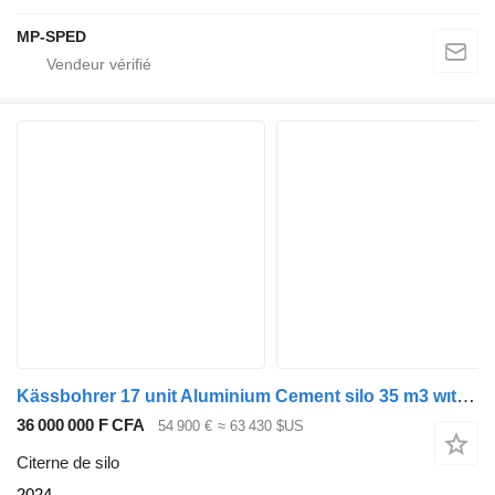
MP-SPED
Kässbohrer 17 unit Aluminium Cement silo 35 m3 wıth diesel compüresör
36 000 000 F CFA
54 900 €
≈ 63 430 $US
Citerne de silo
2024