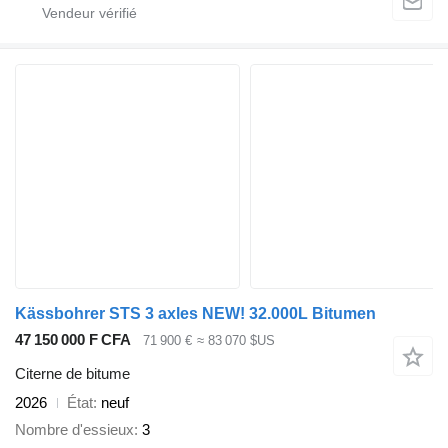
Kässbohrer STS 3 axles NEW! 32.000L Bitumen
47 150 000 F CFA
71 900 €
≈ 83 070 $US
Citerne de bitume
2026
État
neuf
Nombre d'essieux
3