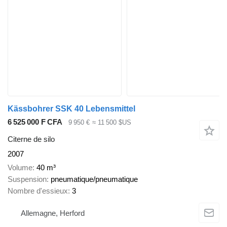
Kässbohrer SSK 40 Lebensmittel
6 525 000 F CFA
9 950 €
≈ 11 500 $US
Citerne de silo
2007
Volume
40 m³
Suspension
pneumatique/pneumatique
Nombre d'essieux
3
Allemagne, Herford