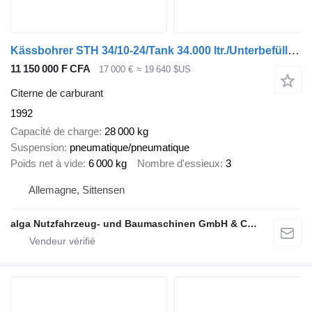
Kässbohrer STH 34/10-24/Tank 34.000 ltr./Unterbefüll./Pumpe
11 150 000 F CFA
17 000 €
≈ 19 640 $US
Citerne de carburant
1992
Capacité de charge
28 000 kg
Suspension
pneumatique/pneumatique
Poids net à vide
6 000 kg
Nombre d'essieux
3
Allemagne, Sittensen
alga Nutzfahrzeug- und Baumaschinen GmbH & Co. KG