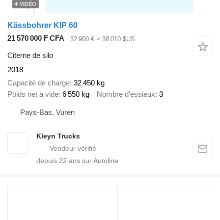
VIDÉO
Kässbohrer KIP 60
21 570 000 F CFA
32 900 €
≈ 38 010 $US
Citerne de silo
2018
Capacité de charge
32 450 kg
Poids net à vide
6 550 kg
Nombre d'essieux
3
Pays-Bas, Vuren
Kleyn Trucks
depuis
22
ans sur Autoline