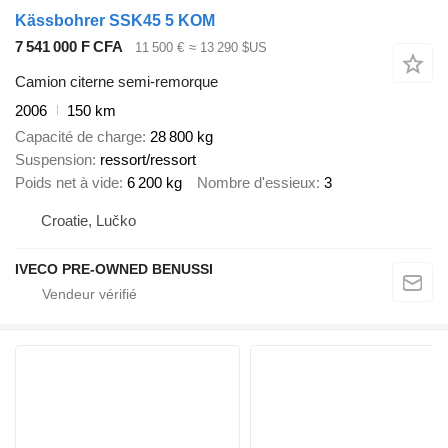
Kässbohrer SSK45 5 KOM
7 541 000 F CFA
11 500 €
≈ 13 290 $US
Camion citerne semi-remorque
2006
150 km
Capacité de charge
28 800 kg
Suspension
ressort/ressort
Poids net à vide
6 200 kg
Nombre d'essieux
3
Croatie, Lučko
IVECO PRE-OWNED BENUSSI