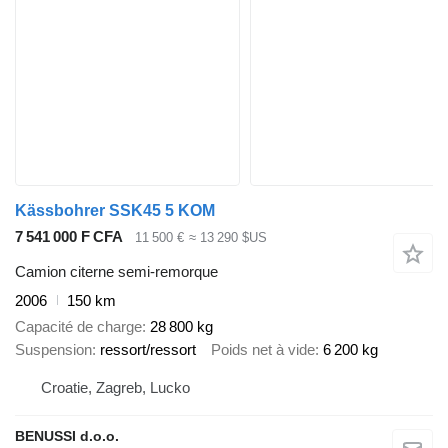
Kässbohrer SSK45 5 KOM
7 541 000 F CFA
11 500 €
≈ 13 290 $US
Camion citerne semi-remorque
2006
150 km
Capacité de charge
28 800 kg
Suspension
ressort/ressort
Poids net à vide
6 200 kg
Croatie, Zagreb, Lucko
BENUSSI d.o.o.