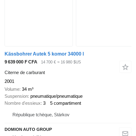
Kässbohrer Autek 5 komor 34000 l
9 639 000 F CFA
14 700 €
≈ 16 980 $US
Citerne de carburant
2001
Volume
34 m³
Suspension
pneumatique/pneumatique
Nombre d'essieux
3
5 compartiment
République tchèque, Stárkov
DOMION AUTO GROUP