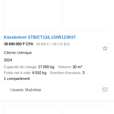
Kässbohrer STB/CT12/L1S0R123K07
38 690 000 F CFA
59 000 €
≈ 68 170 $US
Citerne chimique
2024
Capacité de charge
27 000 kg
Volume
30 m³
Poids net à vide
6 910 kg
Nombre d'essieux
3
1 compartiment
Lituanie, Mažeikiai