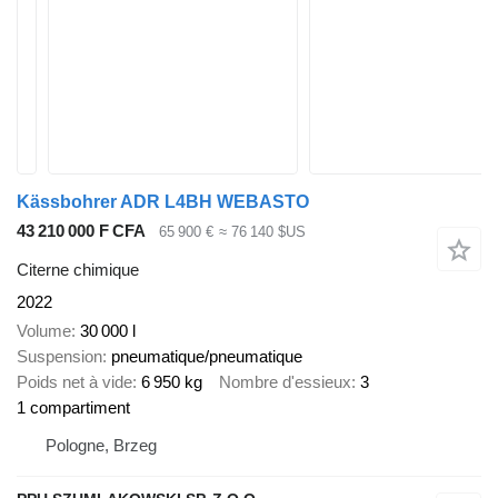
Kässbohrer ADR L4BH WEBASTO
43 210 000 F CFA
65 900 €
≈ 76 140 $US
Citerne chimique
2022
Volume
30 000 l
Suspension
pneumatique/pneumatique
Poids net à vide
6 950 kg
Nombre d'essieux
3
1 compartiment
Pologne, Brzeg