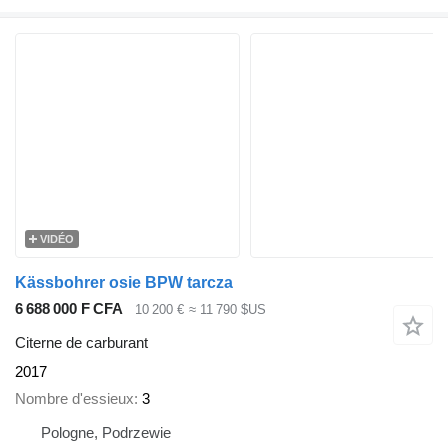
VIDÉO
Kässbohrer osie BPW tarcza
6 688 000 F CFA
10 200 €
≈ 11 790 $US
Citerne de carburant
2017
Nombre d'essieux
3
Pologne, Podrzewie