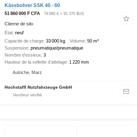
Kässbohrer SSK 40 - 60
51 860 000 F CFA
79 080 €
≈ 91 370 $US
Citerne de silo
État
neuf
Capacité de charge
33 000 kg
Volume
50 m³
Suspension
pneumatique/pneumatique
Nombre d'essieux
3
Hauteur de la sellette d'attelage
1 220 mm
Autriche, Marz
Hochstaffl Nutzfahrzeuge GmbH