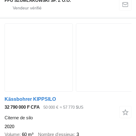
PPU SZUMLAKOWSKI SP. Z O.O.
Kässbohrer KIPPSILO
32 790 000 F CFA
50 000 €
≈ 57 770 $US
Citerne de silo
2020
Volume
60 m³
Nombre d'essieux
3