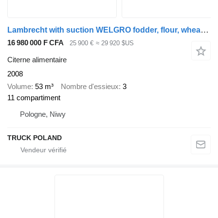
Lambrecht with suction WELGRO fodder, flour, wheat, corn, grain PASZOWOZ S
16 980 000 F CFA
25 900 €
≈ 29 920 $US
Citerne alimentaire
2008
Volume
53 m³
Nombre d'essieux
3
11 compartiment
Pologne, Niwy
TRUCK POLAND