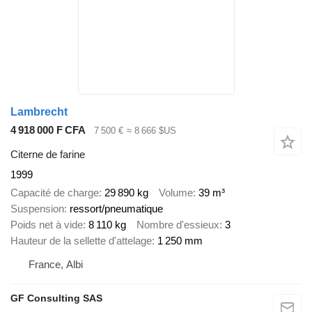
Lambrecht
4 918 000 F CFA
7 500 €
≈ 8 666 $US
Citerne de farine
1999
Capacité de charge
29 890 kg
Volume
39 m³
Suspension
ressort/pneumatique
Poids net à vide
8 110 kg
Nombre d'essieux
3
Hauteur de la sellette d'attelage
1 250 mm
France, Albi
GF Consulting SAS