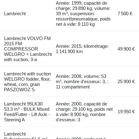
Année: 1999, capacité de
charge: 29 890 kg, volume:
Lambrecht
39 m³, suspension:
7 500 €
ressort/pneumatique, poids
net à vide: 8 110 kg
Lambrecht VOLVO FM
2015 FM
Année: 2015, kilométrage:
COMPRESSOR
49 900 €
1 141 900 km
WELGRO + Lambrecht
with suction, 3-a
Lambrecht with suction
Année: 2008, volume: 53
WELGRO fodder, flour,
m³, nombre d'essieux: 3, :
25 900 €
wheat, corn, grain
11 compartiment
PASZOWOZ S
Lambrecht 95LK30
Année: 2000, capacité de
53.3 m³ - BULK Mixed
charge: 29 100 kg, poids net
19 950 €
Feed/Futter - Lift Axle -
à vide: 8 900 kg, nombre
Steering A
d'essieux: 3
Lambrecht