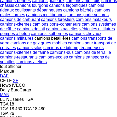
camions-bennes
camions plateaux
camions amplirolls
camions
châssis
camions fourgons
camions frigorifiques
camions
rideaux coulissants
dépanneuses
camions bâchés
camions
plates-formes
camions multibennes
camions porte-voitures
camions de carburant
camions forestiers
camions malaxeurs
camions-citernes
camions porte-conteneurs
camions systèmes
de câble
camions de lait
camions nacelles
véhicules utilitaires
pompes à béton
camions isothermes
camions chevaux
camions militaires
camions bétaillères
camions transports de
verre
camions de gaz
grues mobiles
camions pour transport de
céréales
camions silos
camions de bitume
répandeuses
camions-citernes de farine
camions-bus
camions de ferraille
camions-restaurants
camions-écoles
camions transports de
volailles
camions ateliers
tout afficher
Marque
DAF
CF
LF
XF
Howo
IVECO
Daily
EuroCargo
MAN
LE
NL series
TGA
TGA 18
TGA 18.460
TGA 18.480
TGA 26