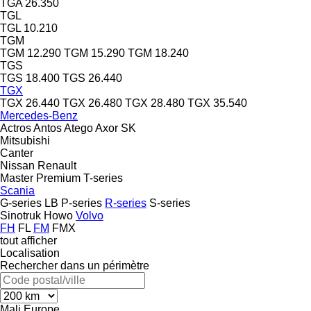
TGA 26.350
TGL
TGL 10.210
TGM
TGM 12.290
TGM 15.290
TGM 18.240
TGS
TGS 18.400
TGS 26.440
TGX
TGX 26.440
TGX 26.480
TGX 28.480
TGX 35.540
Mercedes-Benz
Actros
Antos
Atego
Axor
SK
Mitsubishi
Canter
Nissan
Renault
Master
Premium
T-series
Scania
G-series
LB
P-series
R-series
S-series
Sinotruk Howo
Volvo
FH
FL
FM
FMX
tout afficher
Localisation
Rechercher dans un périmètre
Mali
Europe