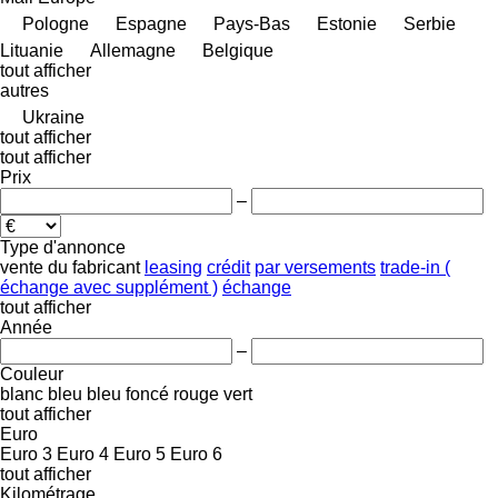
Pologne
Espagne
Pays-Bas
Estonie
Serbie
Lituanie
Allemagne
Belgique
tout afficher
autres
Ukraine
tout afficher
tout afficher
Prix
–
Type d'annonce
vente
du fabricant
leasing
crédit
par versements
trade-in (
échange avec supplément )
échange
tout afficher
Année
–
Couleur
blanc
bleu
bleu foncé
rouge
vert
tout afficher
Euro
Euro 3
Euro 4
Euro 5
Euro 6
tout afficher
Kilométrage