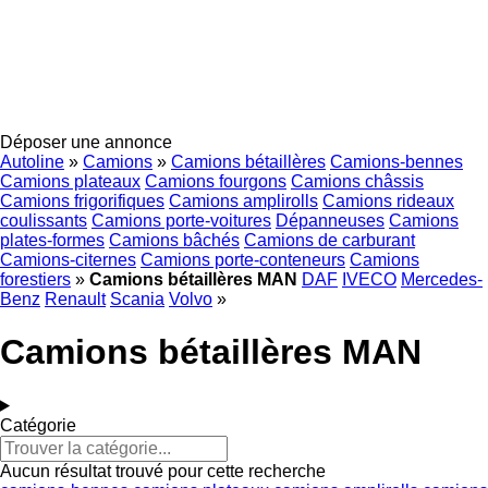
Déposer une annonce
Autoline
»
Camions
»
Camions bétaillères
Camions-bennes
Camions plateaux
Camions fourgons
Camions châssis
Camions frigorifiques
Camions amplirolls
Camions rideaux
coulissants
Camions porte-voitures
Dépanneuses
Camions
plates-formes
Camions bâchés
Camions de carburant
Camions-citernes
Camions porte-conteneurs
Camions
forestiers
»
Camions bétaillères MAN
DAF
IVECO
Mercedes-
Benz
Renault
Scania
Volvo
»
Camions bétaillères MAN
Catégorie
Aucun résultat trouvé pour cette recherche