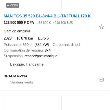
VIDÉO
MAN TGS 35.520 BL-8x4-4 BL+TAJFUN L170 K
123 800 000 F CFA
188 800 €
≈ 218 100 $US
Camion ampliroll
2023
10 878 km
Euro 6
Puissance
520 ch (382 kW)
Carburant
diesel
Configuration de l'essieu
8x4
Suspension
ressort/pneumatique
Belgique, Handzame
BRAEM NV/SA