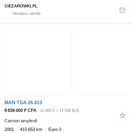
CIEZAROWKI.PL
MAN TGA 26.413
9 836 000 F CFA
15 000 €
≈ 17 330 $US
Camion ampliroll
2001
415 653 km
Euro 3