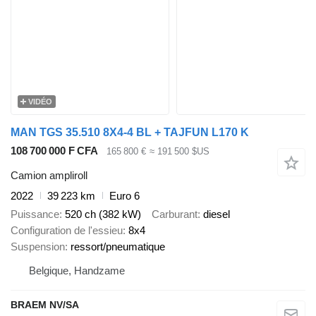
VIDÉO
MAN TGS 35.510 8X4-4 BL + TAJFUN L170 K
108 700 000 F CFA
165 800 €
≈ 191 500 $US
Camion ampliroll
2022
39 223 km
Euro 6
Puissance
520 ch (382 kW)
Carburant
diesel
Configuration de l'essieu
8x4
Suspension
ressort/pneumatique
Belgique, Handzame
BRAEM NV/SA