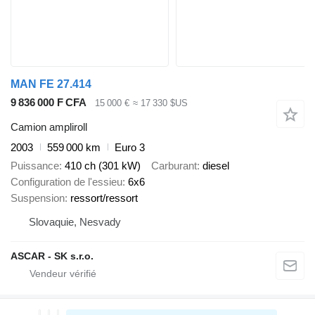
MAN FE 27.414
9 836 000 F CFA
15 000 €
≈ 17 330 $US
Camion ampliroll
2003
559 000 km
Euro 3
Puissance
410 ch (301 kW)
Carburant
diesel
Configuration de l'essieu
6x6
Suspension
ressort/ressort
Slovaquie, Nesvady
ASCAR - SK s.r.o.