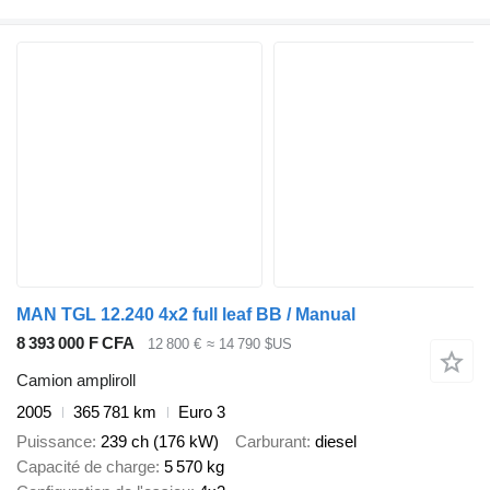
MAN TGL 12.240 4x2 full leaf BB / Manual
8 393 000 F CFA
12 800 €
≈ 14 790 $US
Camion ampliroll
2005
365 781 km
Euro 3
Puissance
239 ch (176 kW)
Carburant
diesel
Capacité de charge
5 570 kg