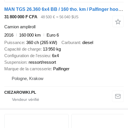
MAN TGS 26.360 6x4 BB / 160 tho. km / Palfinger hooklift
31 800 000 F CFA
48 500 €
≈ 56 040 $US
Camion ampliroll
2016
160 000 km
Euro 6
Puissance
360 ch (265 kW)
Carburant
diesel
Capacité de charge
13 950 kg
Configuration de l'essieu
6x4
Suspension
ressort/ressort
Marque de la carrosserie
Palfinger
Pologne, Krakow
CIEZAROWKI.PL