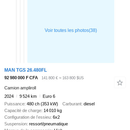
MAN TGS 26.480FL
92 980 000 F CFA
141 800 €
≈ 163 800 $US
Camion ampliroll
2024
9 524 km
Euro 6
Puissance
480 ch (353 kW)
Carburant
diesel
Capacité de charge
14 010 kg
Configuration de l'essieu
6x2
Suspension
ressort/pneumatique