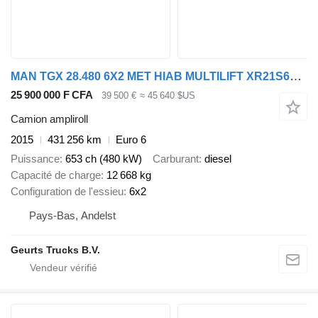
MAN TGX 28.480 6X2 MET HIAB MULTILIFT XR21S61 HAAKARMSYSTEEM / ABROL
25 900 000 F CFA
39 500 €
≈ 45 640 $US
Camion ampliroll
2015
431 256 km
Euro 6
Puissance
653 ch (480 kW)
Carburant
diesel
Capacité de charge
12 668 kg
Configuration de l'essieu
6x2
Pays-Bas, Andelst
Geurts Trucks B.V.