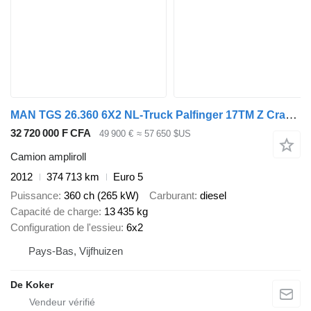
MAN TGS 26.360 6X2 NL-Truck Palfinger 17TM Z Crane Kran 21 tons VDL
32 720 000 F CFA
49 900 €
≈ 57 650 $US
Camion ampliroll
2012
374 713 km
Euro 5
Puissance
360 ch (265 kW)
Carburant
diesel
Capacité de charge
13 435 kg
Configuration de l'essieu
6x2
Pays-Bas, Vijfhuizen
De Koker