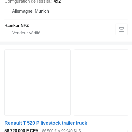
Configuration de l'essieu
4x2
Allemagne, Munich
Hamkar NFZ
Renault T 520 P livestock trailer truck
56 720 000 F CFA
86 500 €
≈ 99 940 $US