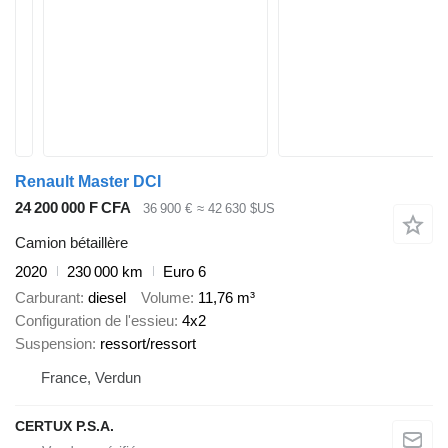
Renault Master DCI
24 200 000 F CFA
36 900 €
≈ 42 630 $US
Camion bétaillère
2020
230 000 km
Euro 6
Carburant
diesel
Volume
11,76 m³
Configuration de l'essieu
4x2
Suspension
ressort/ressort
France, Verdun
CERTUX P.S.A.