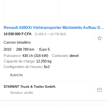
Renault 430DXi Viehtransporter Michieletto Aufbau Doppelstock
14 030 000 F CFA
21 400 €
≈ 24 730 $US
Camion bétaillère
2010
288 789 km
Euro 5
Puissance
430 ch (316 kW)
Carburant
diesel
Capacité de charge
12 250 kg
Configuration de l'essieu
6x2
Autriche
STARENT Truck & Trailer GmbH.