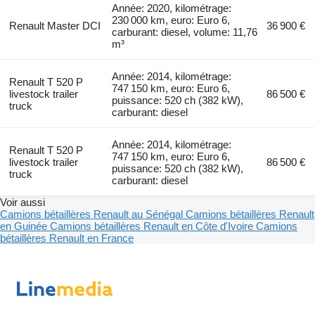
Année: 2020, kilométrage:
230 000 km, euro: Euro 6,
Renault Master DCI
36 900 €
carburant: diesel, volume: 11,76
m³
Année: 2014, kilométrage:
Renault T 520 P
747 150 km, euro: Euro 6,
livestock trailer
86 500 €
puissance: 520 ch (382 kW),
truck
carburant: diesel
Année: 2014, kilométrage:
Renault T 520 P
747 150 km, euro: Euro 6,
livestock trailer
86 500 €
puissance: 520 ch (382 kW),
truck
carburant: diesel
Voir aussi
Camions bétaillères Renault au Sénégal
Camions bétaillères Renault
en Guinée
Camions bétaillères Renault en Côte d'Ivoire
Camions
bétaillères Renault en France