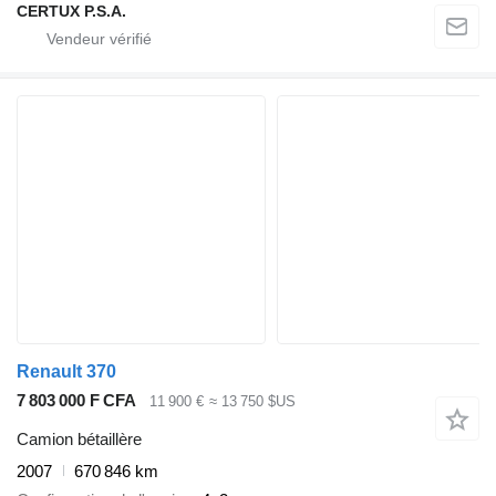
CERTUX P.S.A.
Renault 370
7 803 000 F CFA
11 900 €
≈ 13 750 $US
Camion bétaillère
2007
670 846 km