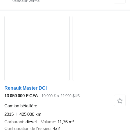
Renault Master DCI
13 050 000 F CFA
19 900 €
≈ 22 990 $US
Camion bétaillère
2015
425 000 km
Carburant
diesel
Volume
11,76 m³
Configuration de l'essieu
4x2