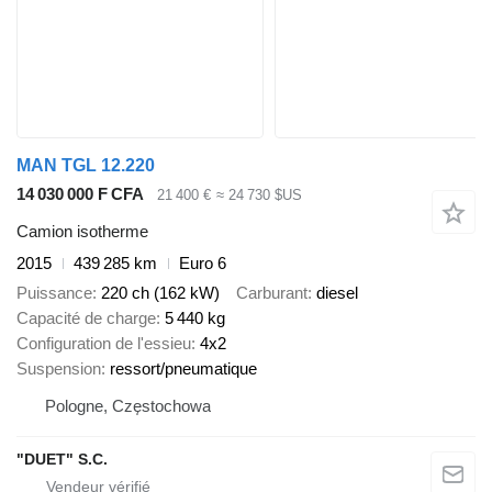
MAN TGL 12.220
14 030 000 F CFA
21 400 €
≈ 24 730 $US
Camion isotherme
2015
439 285 km
Euro 6
Puissance
220 ch (162 kW)
Carburant
diesel
Capacité de charge
5 440 kg
Configuration de l'essieu
4x2
Suspension
ressort/pneumatique
Pologne, Częstochowa
"DUET" S.C.