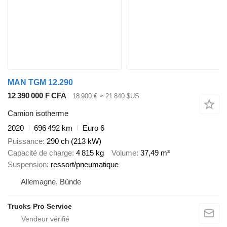
MAN TGM 12.290
12 390 000 F CFA
18 900 €
≈ 21 840 $US
Camion isotherme
2020
696 492 km
Euro 6
Puissance
290 ch (213 kW)
Capacité de charge
4 815 kg
Volume
37,49 m³
Suspension
ressort/pneumatique
Allemagne, Bünde
Trucks Pro Service