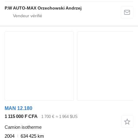
P.W AUTO-MAX Orzechowski Andrzej
MAN 12.180
1 115 000 F CFA
1 700 €
≈ 1 964 $US
Camion isotherme
2004
634 425 km