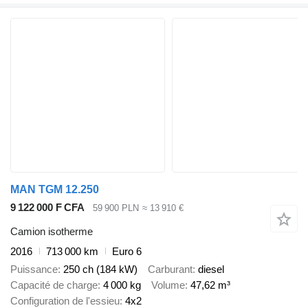
MAN TGM 12.250
9 122 000 F CFA
59 900 PLN
≈ 13 910 €
Camion isotherme
2016
713 000 km
Euro 6
Puissance
250 ch (184 kW)
Carburant
diesel
Capacité de charge
4 000 kg
Volume
47,62 m³
Configuration de l'essieu
4x2