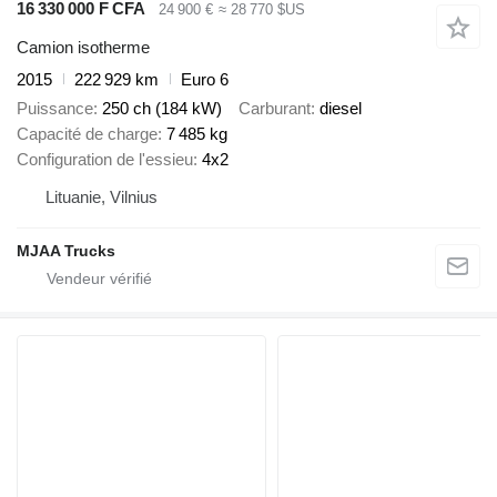
16 330 000 F CFA
24 900 €
≈ 28 770 $US
Camion isotherme
2015
222 929 km
Euro 6
Puissance
250 ch (184 kW)
Carburant
diesel
Capacité de charge
7 485 kg
Configuration de l'essieu
4x2
Lituanie, Vilnius
MJAA Trucks