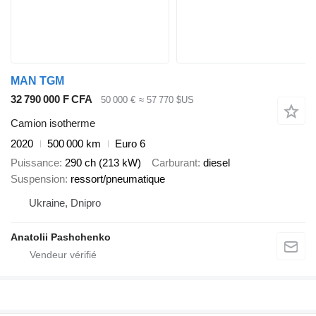
MAN TGM
32 790 000 F CFA
50 000 €
≈ 57 770 $US
Camion isotherme
2020
500 000 km
Euro 6
Puissance
290 ch (213 kW)
Carburant
diesel
Suspension
ressort/pneumatique
Ukraine, Dnipro
Anatolii Pashchenko