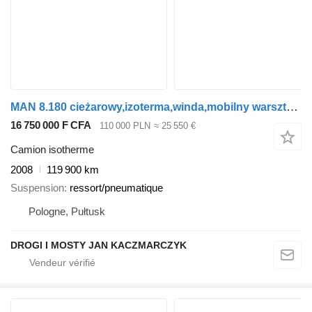
MAN 8.180 cieżarowy,izoterma,winda,mobilny warsztat,dubel kabina
16 750 000 F CFA
110 000 PLN
≈ 25 550 €
Camion isotherme
2008
119 900 km
Suspension
ressort/pneumatique
Pologne, Pułtusk
DROGI I MOSTY JAN KACZMARCZYK