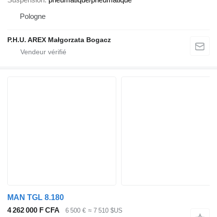
Pologne
P.H.U. AREX Małgorzata Bogacz
MAN TGL 8.180
4 262 000 F CFA
6 500 €
≈ 7 510 $US