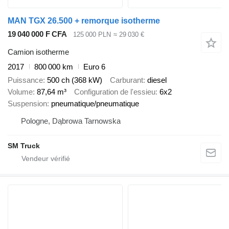
MAN TGX 26.500 + remorque isotherme
19 040 000 F CFA
125 000 PLN
≈ 29 030 €
Camion isotherme
2017
800 000 km
Euro 6
Puissance
500 ch (368 kW)
Carburant
diesel
Volume
87,64 m³
Configuration de l'essieu
6x2
Suspension
pneumatique/pneumatique
Pologne, Dąbrowa Tarnowska
SM Truck