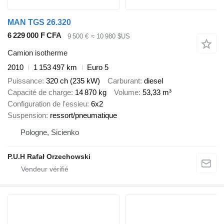
MAN TGS 26.320
6 229 000 F CFA
9 500 €
≈ 10 980 $US
Camion isotherme
2010
1 153 497 km
Euro 5
Puissance
320 ch (235 kW)
Carburant
diesel
Capacité de charge
14 870 kg
Volume
53,33 m³
Configuration de l'essieu
6x2
Suspension
ressort/pneumatique
Pologne, Sicienko
P.U.H Rafał Orzechowski