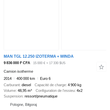
MAN TGL 12.250 IZOTERMA + WINDA
9 836 000 F CFA
15 000 €
≈ 17 330 $US
Camion isotherme
2014
400 000 km
Euro 6
Carburant
diesel
Capacité de charge
4 900 kg
Volume
48,95 m³
Configuration de l'essieu
4x2
Suspension
ressort/pneumatique
Pologne, Biłgoraj