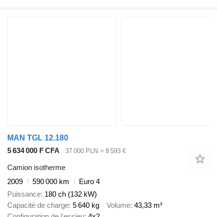
MAN TGL 12.180
5 634 000 F CFA
37 000 PLN
≈ 8 593 €
Camion isotherme
2009
590 000 km
Euro 4
Puissance
180 ch (132 kW)
Capacité de charge
5 640 kg
Volume
43,33 m³
Configuration de l'essieu
4x2