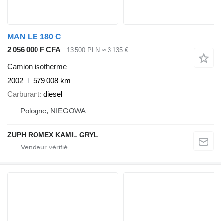
MAN LE 180 C
2 056 000 F CFA
13 500 PLN
≈ 3 135 €
Camion isotherme
2002
579 008 km
Carburant
diesel
Pologne, NIEGOWA
ZUPH ROMEX KAMIL GRYL