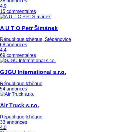
38 annonces
4.9
15 commentaires
A U T O Petr Šimánek
République tchèque, Štěpánovice
68 annonces
4.4
69 commentaires
GJGU International s.r.o.
République tchèque
54 annonces
Air Truck s.r.o.
République tchèque
33 annonces
4.0