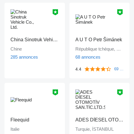
China Sinotruk Vehicle Co., Ltd.
A U T O Petr Šimánek
Chine
République tchèque, Štěpánovice
285 annonces
68 annonces
4.4
69 commentaires
Fleequid
ADES DİESEL OTOMOTİV SAN.TİC.LTD.STİ
Italie
Turquie, İSTANBUL