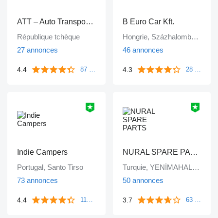
ATT – Auto Transport Technik
B Euro Car Kft.
République tchèque
Hongrie, Százhalombatta
27 annonces
46 annonces
4.4
4.3
87 commentaires
28 commentaires
Indie Campers
NURAL SPARE PARTS
Portugal, Santo Tirso
Turquie, YENİMAHALLE / ANKARA
73 annonces
50 annonces
4.4
3.7
1186 commentaires
63 commentaires