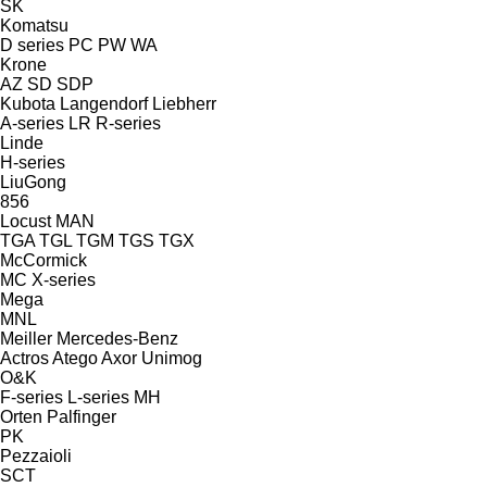
SK
Komatsu
D series
PC
PW
WA
Krone
AZ
SD
SDP
Kubota
Langendorf
Liebherr
A-series
LR
R-series
Linde
H-series
LiuGong
856
Locust
MAN
TGA
TGL
TGM
TGS
TGX
McCormick
MC
X-series
Mega
MNL
Meiller
Mercedes-Benz
Actros
Atego
Axor
Unimog
O&K
F-series
L-series
MH
Orten
Palfinger
PK
Pezzaioli
SCT