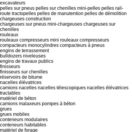
excavateurs
pelles sur pneus
pelles sur chenilles
mini-pelles
pelles rail-
route
tractopelles
pelles de manutention
pelles de démolition
chargeuses construction
chargeuses sur pneus
mini-chargeuses
chargeuses sur
chenilles
rouleaux
rouleaux compresseurs
mini rouleaux compresseurs
compacteurs monocylindres
compacteurs à pneus
engins de terrassement
bulldozers
niveleuses
engins de travaux publics
finisseurs
finisseurs sur chenilles
réservoirs de bitume
nacelles élévatrices
camions nacelles
nacelles télescopiques
nacelles élévatrices
tractables
matériel de béton
camions malaxeurs
pompes à béton
grues
grues mobiles
conteneurs modulaires
conteneurs habitables
matériel de forage