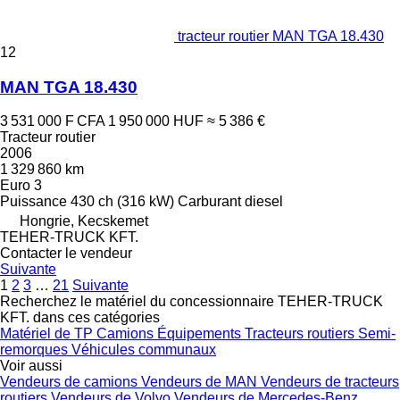
tracteur routier MAN TGA 18.430
12
MAN TGA 18.430
3 531 000 F CFA
1 950 000 HUF
≈ 5 386 €
Tracteur routier
2006
1 329 860 km
Euro 3
Puissance
430 ch (316 kW)
Carburant
diesel
Hongrie, Kecskemet
TEHER-TRUCK KFT.
Contacter le vendeur
Suivante
1
2
3
…
21
Suivante
Recherchez le matériel du concessionnaire TEHER-TRUCK
KFT. dans ces catégories
Matériel de TP
Camions
Équipements
Tracteurs routiers
Semi-
remorques
Véhicules communaux
Voir aussi
Vendeurs de camions
Vendeurs de MAN
Vendeurs de tracteurs
routiers
Vendeurs de Volvo
Vendeurs de Mercedes-Benz