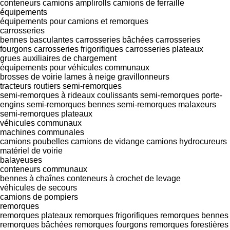
conteneurs
camions amplirolls
camions de ferraille
équipements
équipements pour camions et remorques
carrosseries
bennes basculantes
carrosseries bâchées
carrosseries
fourgons
carrosseries frigorifiques
carrosseries plateaux
grues auxiliaires de chargement
équipements pour véhicules communaux
brosses de voirie
lames à neige
gravillonneurs
tracteurs routiers
semi-remorques
semi-remorques à rideaux coulissants
semi-remorques porte-
engins
semi-remorques bennes
semi-remorques malaxeurs
semi-remorques plateaux
véhicules communaux
machines communales
camions poubelles
camions de vidange
camions hydrocureurs
matériel de voirie
balayeuses
conteneurs communaux
bennes à chaînes
conteneurs à crochet de levage
véhicules de secours
camions de pompiers
remorques
remorques plateaux
remorques frigorifiques
remorques bennes
remorques bâchées
remorques fourgons
remorques forestières