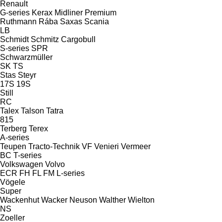
Renault
G-series
Kerax
Midliner
Premium
Ruthmann
Rába
Saxas
Scania
LB
Schmidt
Schmitz Cargobull
S-series
SPR
Schwarzmüller
SK
TS
Stas
Steyr
17S
19S
Still
RC
Talex
Talson
Tatra
815
Terberg
Terex
A-series
Teupen
Tracto-Technik
VF Venieri
Vermeer
BC
T-series
Volkswagen
Volvo
ECR
FH
FL
FM
L-series
Vögele
Super
Wackenhut
Wacker Neuson
Walther
Wielton
NS
Zoeller