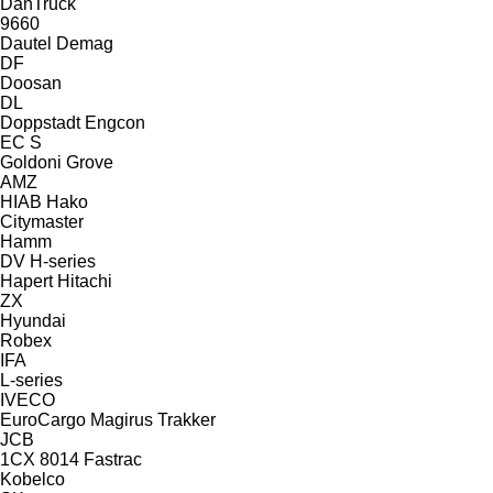
DanTruck
9660
Dautel
Demag
DF
Doosan
DL
Doppstadt
Engcon
EC
S
Goldoni
Grove
AMZ
HIAB
Hako
Citymaster
Hamm
DV
H-series
Hapert
Hitachi
ZX
Hyundai
Robex
IFA
L-series
IVECO
EuroCargo
Magirus
Trakker
JCB
1CX
8014
Fastrac
Kobelco