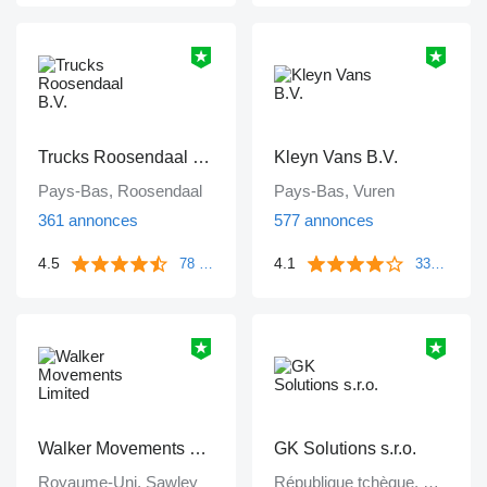
Trucks Roosendaal B.V.
Kleyn Vans B.V.
Pays-Bas, Roosendaal
Pays-Bas, Vuren
361 annonces
577 annonces
4.5
4.1
78 commentaires
339 commentaires
Walker Movements Limited
GK Solutions s.r.o.
Royaume-Uni, Sawley
République tchèque, Staré Město, Praha