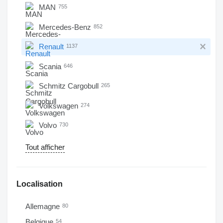
MAN
755
Mercedes-Benz
852
Renault
1137
Scania
646
Schmitz Cargobull
265
Volkswagen
274
Volvo
730
Tout afficher
Localisation
Allemagne
80
Belgique
54