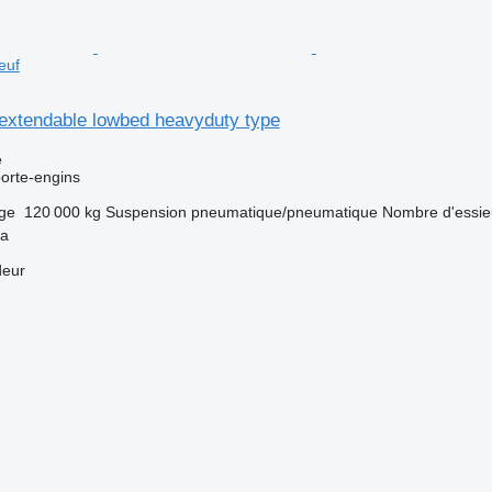
euf
 extendable lowbed heavyduty type
e
orte-engins
rge
120 000 kg
Suspension
pneumatique/pneumatique
Nombre d'essie
ya
deur