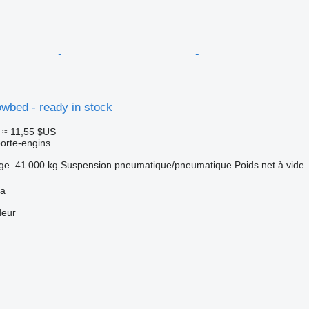
owbed - ready in stock
≈ 11,55 $US
orte-engins
rge
41 000 kg
Suspension
pneumatique/pneumatique
Poids net à vide
ya
deur