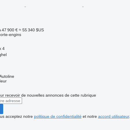
A
47 900 €
≈ 55 340 $US
orte-engins
x
4
ghel
Autoline
deur
r recevoir de nouvelles annonces de cette rubrique
vous acceptez notre
politique de confidentialité
et notre
accord utilisateur