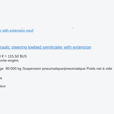
r with extension neuf
aulic steering lowbed semitrailer with extension
0 €
≈ 115,50 $US
orte-engins
rge
80 000 kg
Suspension
pneumatique/pneumatique
Poids net à vide
ya
deur