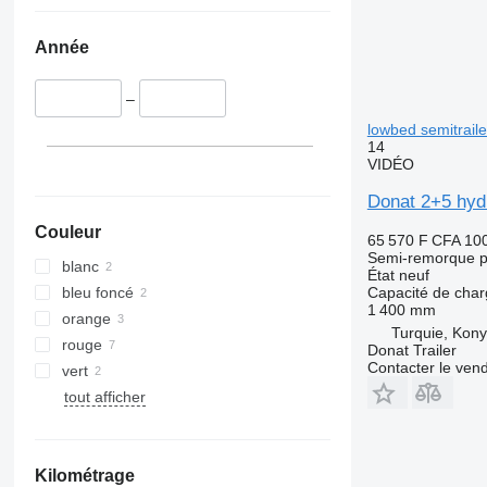
Année
–
lowbed semitraile
14
VIDÉO
Donat 2+5 hydr
Couleur
65 570 F CFA
10
Semi-remorque p
blanc
État
neuf
bleu foncé
Capacité de cha
1 400 mm
orange
Turquie, Kon
rouge
Donat Trailer
Contacter le ven
vert
tout afficher
Kilométrage