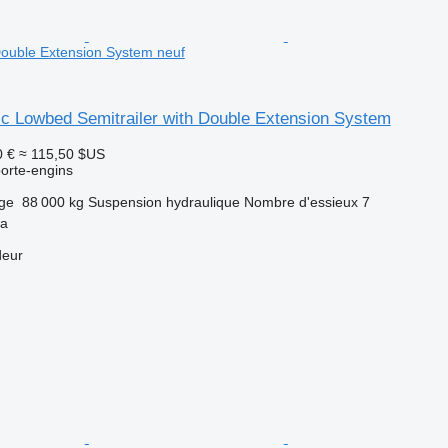
 Double Extension System neuf
ic Lowbed Semitrailer with Double Extension System
0 €
≈ 115,50 $US
orte-engins
rge
88 000 kg
Suspension
hydraulique
Nombre d'essieux
7
ya
deur