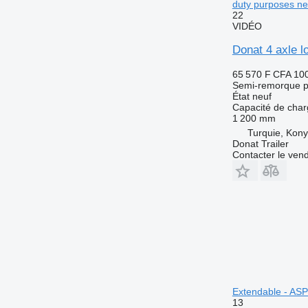
duty purposes ne
22
VIDÉO
Donat 4 axle l
65 570 F CFA
10
Semi-remorque p
État
neuf
Capacité de cha
1 200 mm
Turquie, Kon
Donat Trailer
Contacter le ven
Extendable - AS
13