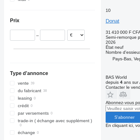
10
Prix
Donat
31 410 000 F CF
–
Semi-remorque p
2026
État
neuf
Nombre d'essieu
Pays-Bas, Ve
Type d'annonce
BAS World
depuis
4
ans sur 
vente
Contacter le ven
du fabricant
leasing
Abonnez-vous pou
crédit
par versements
S'abonner
trade-in ( échange avec supplément )
En cliquant ici, 
échange