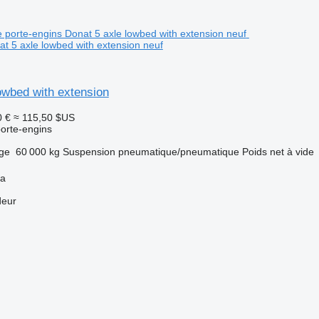
at 5 axle lowbed with extension neuf
owbed with extension
0 €
≈ 115,50 $US
orte-engins
rge
60 000 kg
Suspension
pneumatique/pneumatique
Poids net à vide
ya
deur