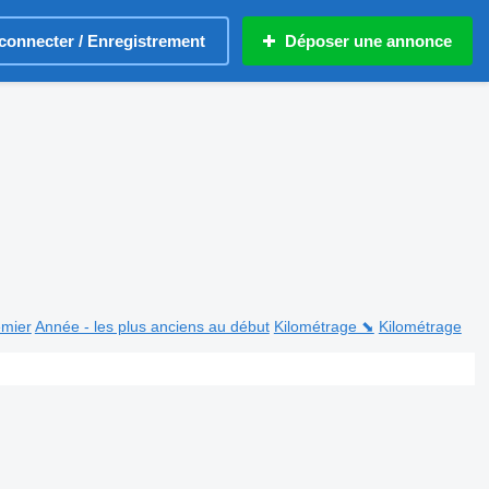
connecter / Enregistrement
Déposer une annonce
emier
Année - les plus anciens au début
Kilométrage ⬊
Kilométrage