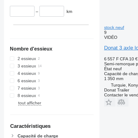
–
km
stock neuf
9
VIDÉO
Donat 3 axle l
Nombre d'essieux
2 essieux
6 557 F CFA
10 €
Semi-remorque p
3 essieux
État
neuf
4 essieux
Capacité de cha
1 350 mm
6 essieux
Turquie, Kon
7 essieux
Donat Trailer
Contacter le ven
8 essieux
tout afficher
Caractéristiques
Capacité de charge