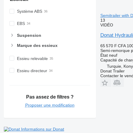
Système ABS
Semitrailer with
13
EBS
VIDÉO
Donat Hydraul
Suspension
Marque des essieux
65 570 F CFA
10
Semi-remorque p
État
neuf
Essieu relevable
Capacité de cha
Turquie, Kon
Essieu directeur
Donat Trailer
Contacter le ven
Pas assez de filtres ?
Proposer une modification
Informations sur Donat