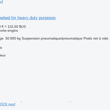
uf
owbed for heavy duty purposes
0 €
≈ 115,50 $US
orte-engins
rge
50 000 kg
Suspension
pneumatique/pneumatique
Poids net à vide
ya
deur
POCK neuf