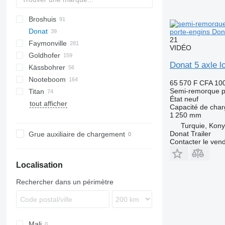
Broshuis
S44315CHC
PS
SFCL
S-series
KIS
Donat
NN
2 series
BPDO
SG
P-series
porte-engins Don
21
Faymonville
3 series
19
VIDÉO
Goldhofer
4 series
37
MAX
DTS
Oplegger
Donat 5 axle l
Kässbohrer
5 series
Multi
SDS
SPZ
GLT3
NTG
SDS-H
99981
TO
S-series
D-series
GTS
SD
Nooteboom
6 series
SPZ
SZS
STN
STTM3N
S-series
LB
O-3
MAX100
MAC
MPG
T-series
65 570 F CFA
10
Semi-remorque p
Titan
E series
STBZ
STPA
SLA
MTS
EURO
SXD
NPL
C70
Kaiser
EuroCompact
S-series
TCH
4.SOU
État
neuf
tout afficher
STN
STZ
MCO
STB
GL
SP
SBT
SZ
S 327
NJ
OZ
Capacité de cha
1 250 mm
STZ
THP
OSD
GMO
Turquie, Kon
TU
OSDS
Donat Trailer
Grue auxiliaire de chargement
OVB
Contacter le ven
Localisation
Rechercher dans un périmètre
Mali