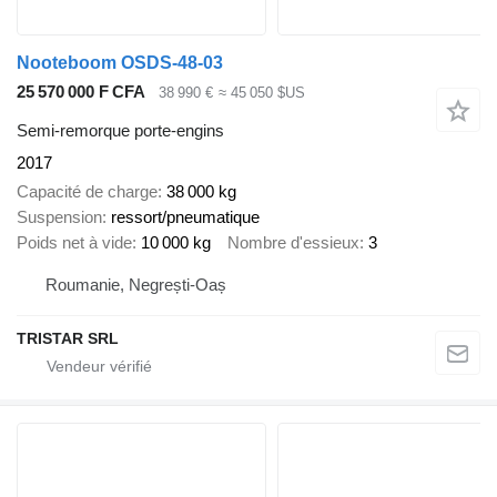
Nooteboom OSDS-48-03
25 570 000 F CFA
38 990 €
≈ 45 050 $US
Semi-remorque porte-engins
2017
Capacité de charge
38 000 kg
Suspension
ressort/pneumatique
Poids net à vide
10 000 kg
Nombre d'essieux
3
Roumanie, Negrești-Oaș
TRISTAR SRL