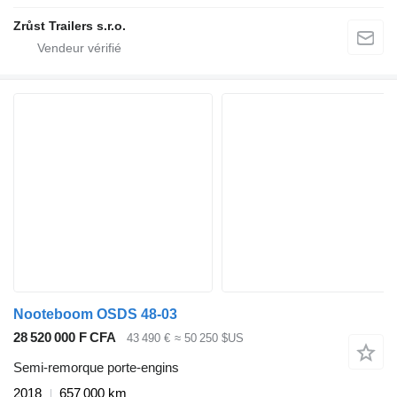
Zrůst Trailers s.r.o.
Nooteboom OSDS 48-03
28 520 000 F CFA
43 490 €
≈ 50 250 $US
Semi-remorque porte-engins
2018
657 000 km