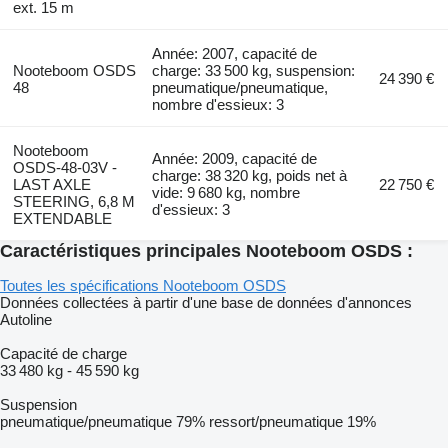
ext. 15 m
Année: 2007, capacité de
Nooteboom OSDS
charge: 33 500 kg, suspension:
24 390 €
48
pneumatique/pneumatique,
nombre d'essieux: 3
Nooteboom
Année: 2009, capacité de
OSDS-48-03V -
charge: 38 320 kg, poids net à
LAST AXLE
22 750 €
vide: 9 680 kg, nombre
STEERING, 6,8 M
d'essieux: 3
EXTENDABLE
Caractéristiques principales Nooteboom OSDS :
Toutes les spécifications Nooteboom OSDS
Données collectées à partir d'une base de données d'annonces
Autoline
Capacité de charge
33 480 kg
-
45 590 kg
Suspension
pneumatique/pneumatique
79%
ressort/pneumatique
19%