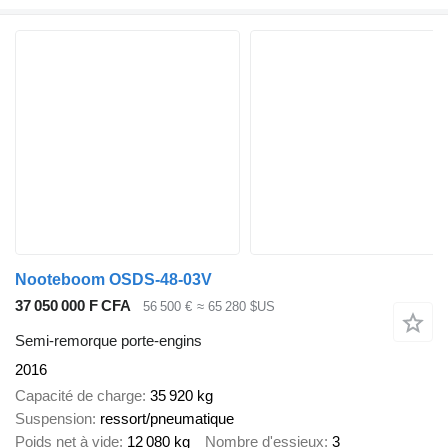
Nooteboom OSDS-48-03V
37 050 000 F CFA
56 500 €
≈ 65 280 $US
Semi-remorque porte-engins
2016
Capacité de charge
35 920 kg
Suspension
ressort/pneumatique
Poids net à vide
12 080 kg
Nombre d'essieux
3