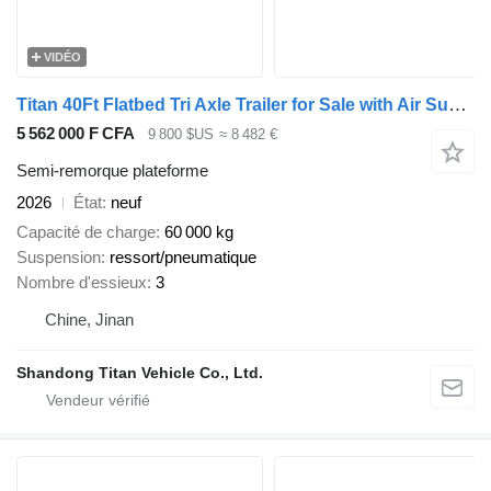
VIDÉO
Titan 40Ft Flatbed Tri Axle Trailer for Sale with Air Suspension
5 562 000 F CFA
9 800 $US
≈ 8 482 €
Semi-remorque plateforme
2026
État
neuf
Capacité de charge
60 000 kg
Suspension
ressort/pneumatique
Nombre d'essieux
3
Chine, Jinan
Shandong Titan Vehicle Co., Ltd.