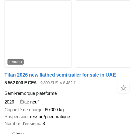
VIDÉO
Titan 2026 new flatbed semi trailer for sale in UAE
5 562 000 F CFA
9 800 $US
≈ 8 482 €
Semi-remorque plateforme
2026
État
neuf
Capacité de charge
60 000 kg
Suspension
ressort/pneumatique
Nombre d'essieux
3
Chine