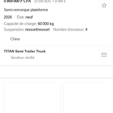
5 959 000 F CFA
10 500 $US
≈ 9 088 €
Semi-remorque plateforme
2026
État
neuf
Capacité de charge
60 000 kg
Suspension
ressort/ressort
Nombre d'essieux
4
Chine
TITAN Semi Trailer Truck