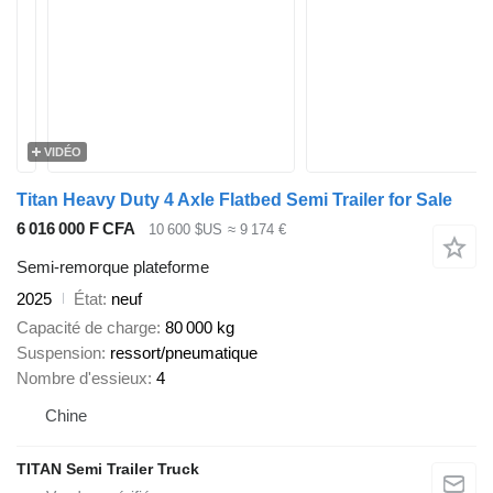
VIDÉO
Titan Heavy Duty 4 Axle Flatbed Semi Trailer for Sale
6 016 000 F CFA
10 600 $US
≈ 9 174 €
Semi-remorque plateforme
2025
État
neuf
Capacité de charge
80 000 kg
Suspension
ressort/pneumatique
Nombre d'essieux
4
Chine
TITAN Semi Trailer Truck