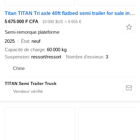
Titan TITAN Tri axle 40ft flatbed semi trailer for sale in Ghana
5 675 000 F CFA
10 000 $US
≈ 8 655 €
Semi-remorque plateforme
2025
État
neuf
Capacité de charge
60 000 kg
Suspension
ressort/ressort
Nombre d'essieux
3
Chine
TITAN Semi Trailer Truck