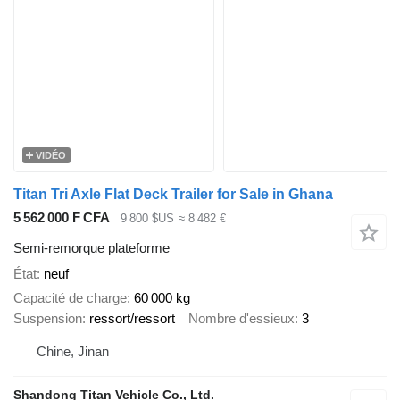
VIDÉO
Titan Tri Axle Flat Deck Trailer for Sale in Ghana
5 562 000 F CFA
9 800 $US
≈ 8 482 €
Semi-remorque plateforme
État
neuf
Capacité de charge
60 000 kg
Suspension
ressort/ressort
Nombre d'essieux
3
Chine, Jinan
Shandong Titan Vehicle Co., Ltd.