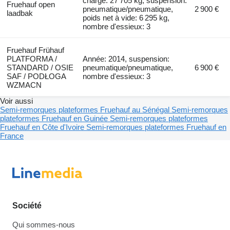
charge: 27 705 kg, suspension:
Fruehauf open
pneumatique/pneumatique,
2 900 €
laadbak
poids net à vide: 6 295 kg,
nombre d'essieux: 3
Fruehauf Frühauf
PLATFORMA /
Année: 2014, suspension:
STANDARD / OSIE
pneumatique/pneumatique,
6 900 €
SAF / PODŁOGA
nombre d'essieux: 3
WZMACN
Voir aussi
Semi-remorques plateformes Fruehauf au Sénégal
Semi-remorques
plateformes Fruehauf en Guinée
Semi-remorques plateformes
Fruehauf en Côte d'Ivoire
Semi-remorques plateformes Fruehauf en
France
Société
Qui sommes-nous