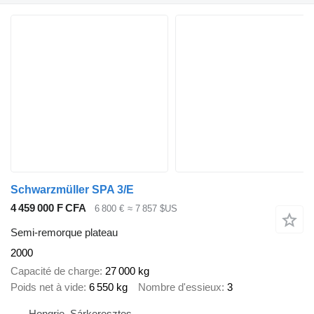
Schwarzmüller SPA 3/E
4 459 000 F CFA
6 800 €
≈ 7 857 $US
Semi-remorque plateau
2000
Capacité de charge
27 000 kg
Poids net à vide
6 550 kg
Nombre d'essieux
3
Hongrie, Sárkeresztes