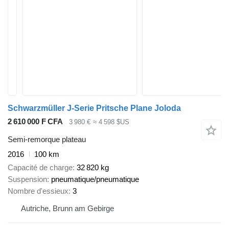
Schwarzmüller J-Serie Pritsche Plane Joloda
2 610 000 F CFA
3 980 €
≈ 4 598 $US
Semi-remorque plateau
2016
100 km
Capacité de charge
32 820 kg
Suspension
pneumatique/pneumatique
Nombre d'essieux
3
Autriche, Brunn am Gebirge