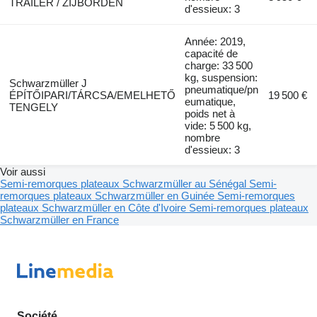
TRAILER / ZIJBORDEN
d'essieux: 3
Année: 2019,
capacité de
charge: 33 500
kg, suspension:
Schwarzmüller J
pneumatique/pn
ÉPÍTŐIPARI/TÁRCSA/EMELHETŐ
19 500 €
eumatique,
TENGELY
poids net à
vide: 5 500 kg,
nombre
d'essieux: 3
Voir aussi
Semi-remorques plateaux Schwarzmüller au Sénégal
Semi-
remorques plateaux Schwarzmüller en Guinée
Semi-remorques
plateaux Schwarzmüller en Côte d'Ivoire
Semi-remorques plateaux
Schwarzmüller en France
Société