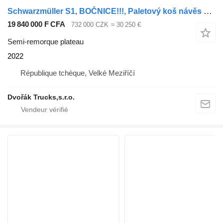
Schwarzmüller S1, BOČNICE!!!, Paletový koš návěs pro nákladní
19 840 000 F CFA
732 000 CZK
≈ 30 250 €
Semi-remorque plateau
2022
République tchèque, Velké Meziříčí
Dvořák Trucks,s.r.o.