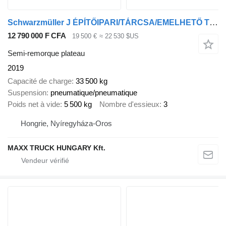
Schwarzmüller J ÉPÍTŐIPARI/TÁRCSA/EMELHETŐ TENGELY
12 790 000 F CFA
19 500 €
≈ 22 530 $US
Semi-remorque plateau
2019
Capacité de charge
33 500 kg
Suspension
pneumatique/pneumatique
Poids net à vide
5 500 kg
Nombre d'essieux
3
Hongrie, Nyíregyháza-Oros
MAXX TRUCK HUNGARY Kft.