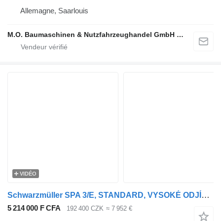
Allemagne, Saarlouis
M.O. Baumaschinen & Nutzfahrzeughandel GmbH & CO.
VIDÉO
Schwarzmüller SPA 3/E, STANDARD, VYSOKÉ ODJÍMATELNÉ BOČNICE, NATÁČECÍ ZADNÍ NÁ
5 214 000 F CFA
192 400 CZK
≈ 7 952 €