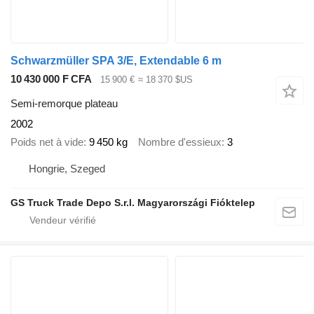
Schwarzmüller SPA 3/E, Extendable 6 m
10 430 000 F CFA
15 900 €
≈ 18 370 $US
Semi-remorque plateau
2002
Poids net à vide
9 450 kg
Nombre d'essieux
3
Hongrie, Szeged
GS Truck Trade Depo S.r.l. Magyarországi Fióktelep