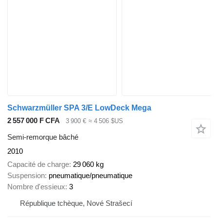
Schwarzmüller SPA 3/E LowDeck Mega
2 557 000 F CFA
3 900 €
≈ 4 506 $US
Semi-remorque bâché
2010
Capacité de charge
29 060 kg
Suspension
pneumatique/pneumatique
Nombre d'essieux
3
République tchèque, Nové Strašecí