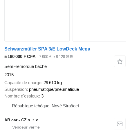
Schwarzmüller SPA 3/E LowDeck Mega
5 180 000 F CFA
7 900 €
≈ 9 128 $US
Semi-remorque bâché
2015
Capacité de charge
29 610 kg
Suspension
pneumatique/pneumatique
Nombre d'essieux
3
République tchèque, Nové Strašecí
AR car - CZ s. r. o