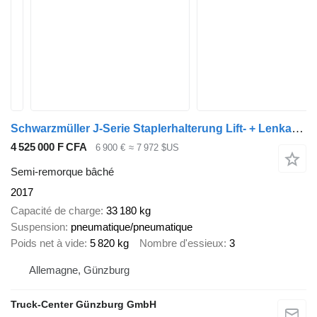
Schwarzmüller J-Serie Staplerhalterung Lift- + Lenkachse
4 525 000 F CFA
6 900 €
≈ 7 972 $US
Semi-remorque bâché
2017
Capacité de charge
33 180 kg
Suspension
pneumatique/pneumatique
Poids net à vide
5 820 kg
Nombre d'essieux
3
Allemagne, Günzburg
Truck-Center Günzburg GmbH