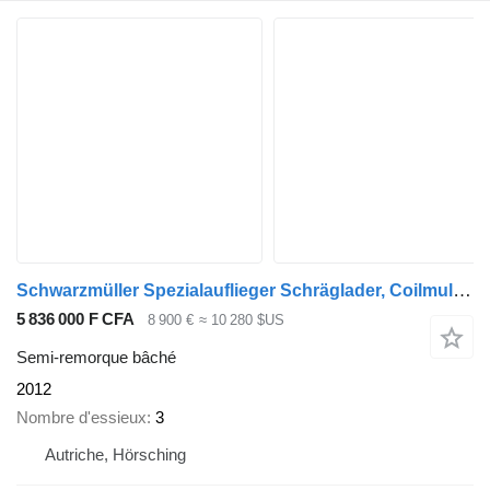
Schwarzmüller Spezialauflieger Schräglader, Coilmulde mehrere Einheiten verfüg
5 836 000 F CFA
8 900 €
≈ 10 280 $US
Semi-remorque bâché
2012
Nombre d'essieux
3
Autriche, Hörsching