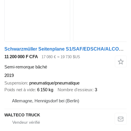
Schwarzmüller Seitenplane S1/SAF/EDSCHA/ALCOA/XL ZERTIFIKAT
11 200 000 F CFA
17 080 €
≈ 19 730 $US
Semi-remorque bâché
2019
Suspension
pneumatique/pneumatique
Poids net à vide
6 150 kg
Nombre d'essieux
3
Allemagne, Hennigsdorf bei (Berlin)
WALTECO TRUCK