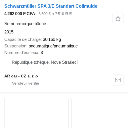
Schwarzmüller SPA 3/E Standart Coilmulde
4 262 000 F CFA
6 500 €
≈ 7 510 $US
Semi-remorque bâché
2015
Capacité de charge
30 160 kg
Suspension
pneumatique/pneumatique
Nombre d'essieux
3
République tchèque, Nové Strašecí
AR car - CZ s. r. o