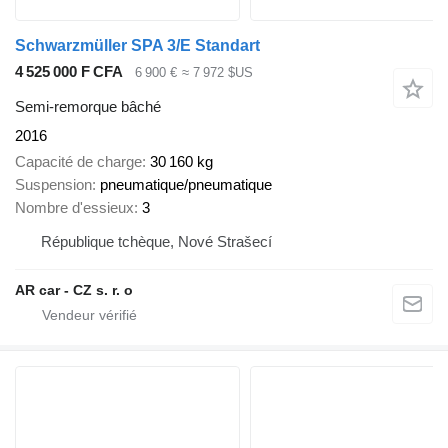
Schwarzmüller SPA 3/E Standart
4 525 000 F CFA
6 900 €
≈ 7 972 $US
Semi-remorque bâché
2016
Capacité de charge
30 160 kg
Suspension
pneumatique/pneumatique
Nombre d'essieux
3
République tchèque, Nové Strašecí
AR car - CZ s. r. o