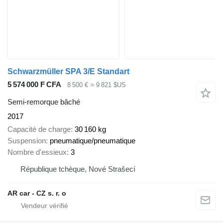
Schwarzmüller SPA 3/E Standart
5 574 000 F CFA
8 500 €
≈ 9 821 $US
Semi-remorque bâché
2017
Capacité de charge
30 160 kg
Suspension
pneumatique/pneumatique
Nombre d'essieux
3
République tchèque, Nové Strašecí
AR car - CZ s. r. o