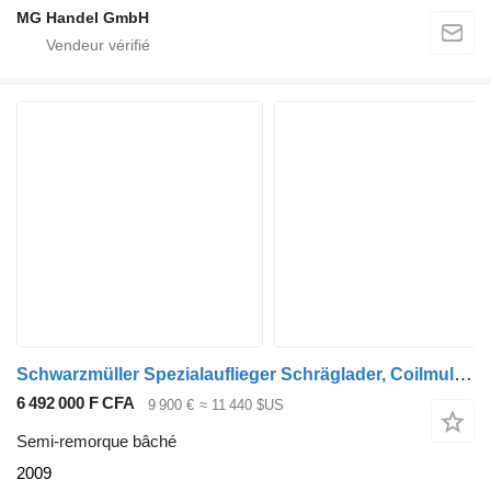
MG Handel GmbH
Schwarzmüller Spezialauflieger Schräglader, Coilmulde, Liftachse, Edscha-Verd
6 492 000 F CFA
9 900 €
≈ 11 440 $US
Semi-remorque bâché
2009