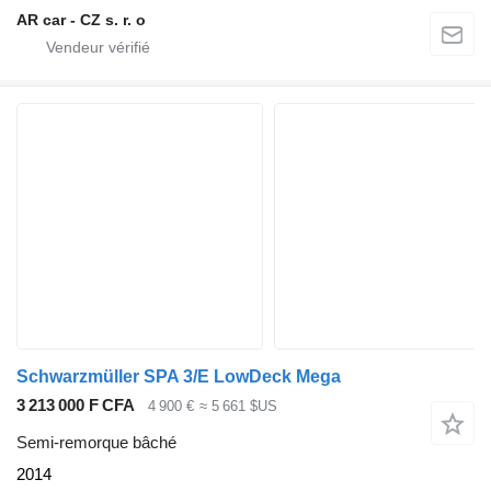
AR car - CZ s. r. o
Schwarzmüller SPA 3/E LowDeck Mega
3 213 000 F CFA
4 900 €
≈ 5 661 $US
Semi-remorque bâché
2014