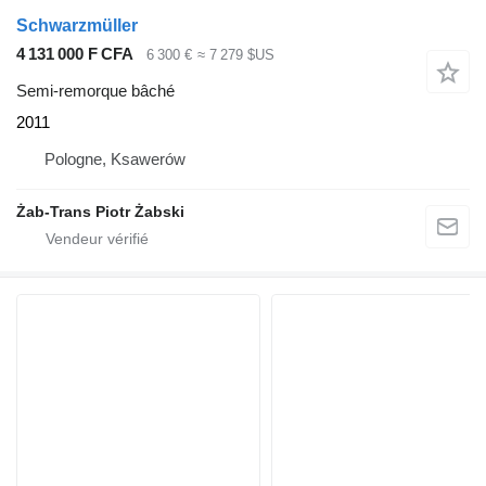
Schwarzmüller
4 131 000 F CFA
6 300 €
≈ 7 279 $US
Semi-remorque bâché
2011
Pologne, Ksawerów
Żab-Trans Piotr Żabski