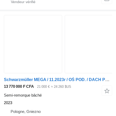
Schwarzmüller MEGA / 11.2023r / OŚ POD. / DACH POD. / CODE XL / 1486
13 770 000 F CFA
21 000 €
≈ 24 260 $US
Semi-remorque bâché
2023
Pologne, Gniezno