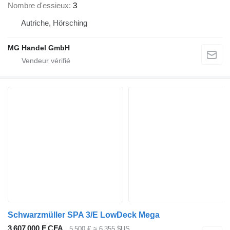
Nombre d'essieux
3
Autriche, Hörsching
MG Handel GmbH
Schwarzmüller SPA 3/E LowDeck Mega
3 607 000 F CFA
5 500 €
≈ 6 355 $US