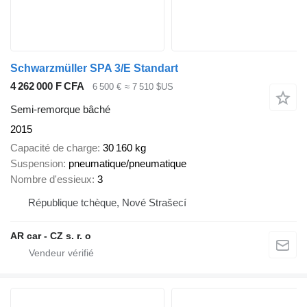
Schwarzmüller SPA 3/E Standart
4 262 000 F CFA
6 500 €
≈ 7 510 $US
Semi-remorque bâché
2015
Capacité de charge
30 160 kg
Suspension
pneumatique/pneumatique
Nombre d'essieux
3
République tchèque, Nové Strašecí
AR car - CZ s. r. o