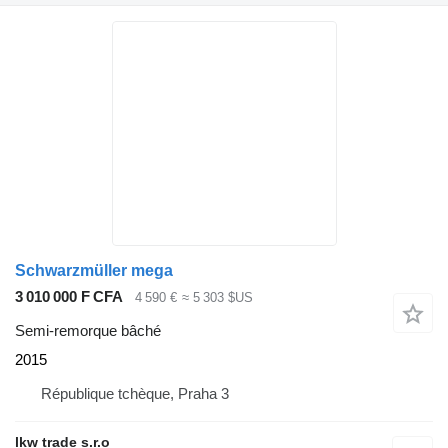
Schwarzmüller mega
3 010 000 F CFA
4 590 €
≈ 5 303 $US
Semi-remorque bâché
2015
République tchèque, Praha 3
lkw trade s.r.o