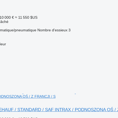
10 000 €
≈ 11 550 $US
bâché
matique/pneumatique
Nombre d'essieux
3
deur
ODNOSZONA OŚ / Z FRANCJI / S
EHAUF / STANDARD / SAF INTRAX / PODNOSZONA OŚ / Z