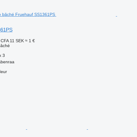
361PS
 CFA
11 SEK
≈ 1 €
bâché
x
3
abenraa
deur