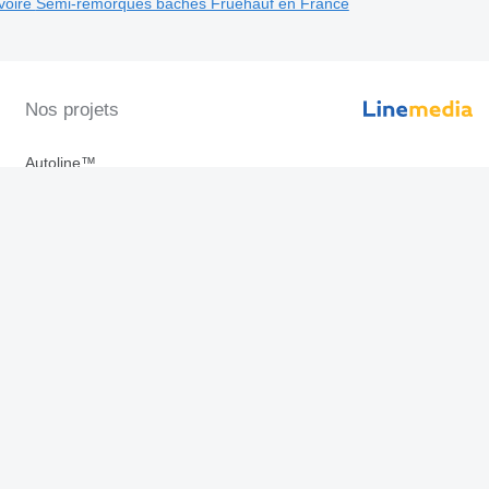
voire
Semi-remorques bâchés Fruehauf en France
Nos projets
Autoline™
Machineryline™
Agroline™
Linemedia Digital ™
allez nos applications