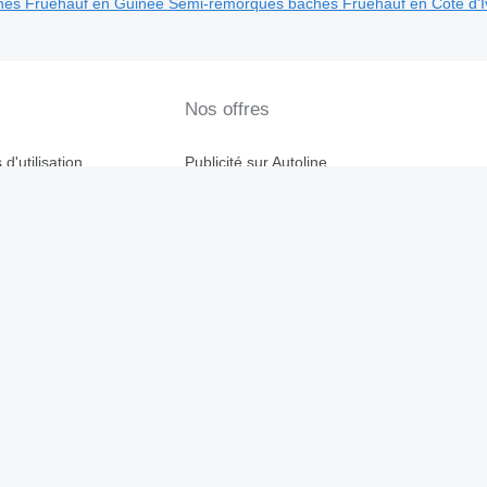
hés Fruehauf en Guinée
Semi-remorques bâchés Fruehauf en Côte d'I
Nos offres
d'utilisation
Publicité sur Autoline
ialité
Déposer une annonce
Placer une bannière
toline
Programme de partenariat
es
Pour les entreprises
Inst