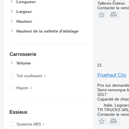
Longueur
Talleres Esteso
Contacter le ven
Largeur
Hauteur
Hauteur de la sellette d'attelage
Carrosserie
Volume
21
Fruehauf City
Toit coulissant
Prix sur demand
Hayon
Semi-remorque 
2017
Capacité de cha
Italie, Legnar
TR TRUCKS SR
Essieux
Contacter le ven
Système ABS