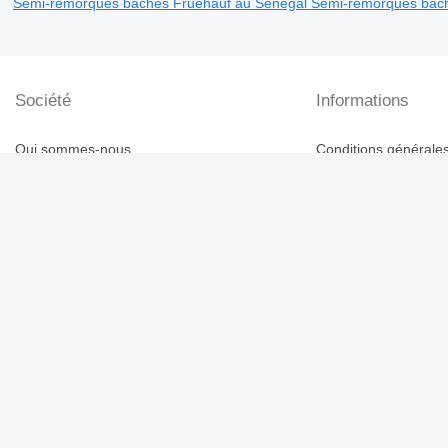
Semi-remorques bâchés Fruehauf au Sénégal
Semi-remorques bâc
Société
Informations
Qui sommes-nous
Conditions générales 
Aide
Politique de confident
Contacts
Conseils de sécurité
Commentaires sur Au
Mali / français
Catalogue de marqu
© 2026 Linemedia