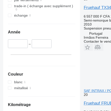
par versements
trade-in ( échange avec supplément )
Fruehauf TX34
échange
6 557 000 F CFA
Semi-remorque 
2010
Suspension
pneu
Année
Portugal
Irmãos Ferreira
Contacter le ven
–
Couleur
blanc
métallisé
SAF INTRAX / P
20
Fruehauf FRU
Kilométrage