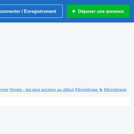
connecter / Enregistrement
Déposer une annonce
emier
Année - les plus anciens au début
Kilométrage ⬊
Kilométrage