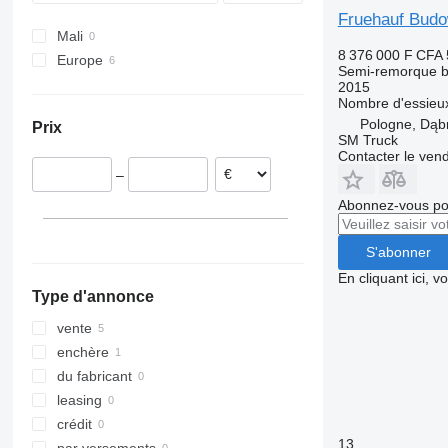
Fruehauf Budo
Mali
8 376 000 F CFA
Europe
Semi-remorque 
Pologne
2015
Nombre d'essieu
Portugal
Pologne, Dąb
Prix
Espagne
SM Truck
Contacter le ven
Italie
–
Danemark
Abonnez-vous pou
S'abonner
En cliquant ici, 
Type d'annonce
vente
enchère
du fabricant
leasing
crédit
13