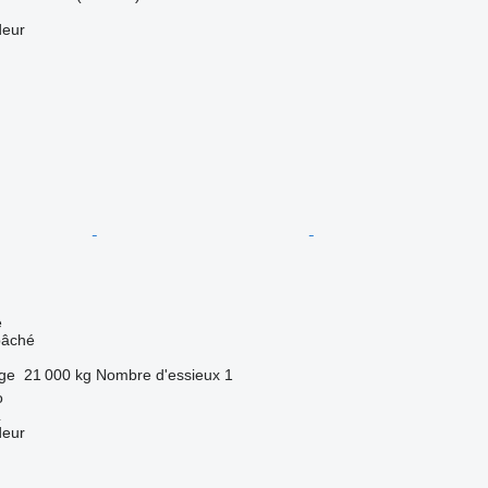
deur
e
bâché
rge
21 000 kg
Nombre d'essieux
1
o
L
deur