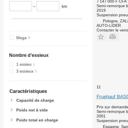
7 147 000 F CFA
Semi-remorque 
–
km
2019
Suspension
pneu
Pologne, ZA
AUTO-LIDER
Contacter le ven
Mega
Nombre d'essieux
1 essieu
3 essieux
11
Caractéristiques
Fruehauf BA
Capacité de charge
Prix sur demand
Poids net à vide
Semi-remorque 
2001
Poids total en charge
Suspension
pneu
Espagne, San