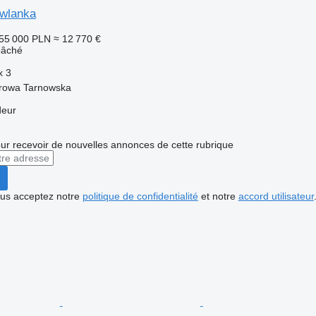
wlanka
55 000 PLN
≈ 12 770 €
bâché
x
3
rowa Tarnowska
deur
r recevoir de nouvelles annonces de cette rubrique
vous acceptez notre
politique de confidentialité
et notre
accord utilisateur