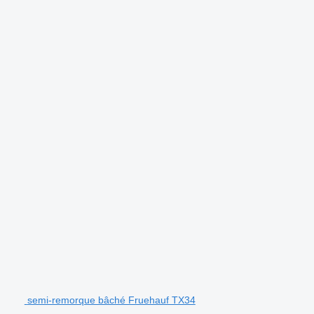
.
semi-remorque bâché Fruehauf TX34