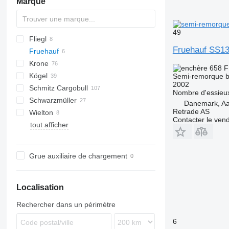
Marque
49
Fliegl
TRB
Fruehauf SS1
Fruehauf
SDS
Krone
TX
SDS-H
SP
K-series
CF
658 F
Kögel
Mega Liner
TX34
Semi-remorque 
2002
Schmitz Cargobull
Profi Liner
S 24
MPS
NV
S-series
Nombre d'essieu
Schwarzmüller
SD
SN
MEGA
Danemark, A
Retrade AS
Wielton
SDP
S-series
S1
Contacter le ven
tout afficher
SCB
SPA
NS
SCS
Grue auxiliaire de chargement
Localisation
Rechercher dans un périmètre
6