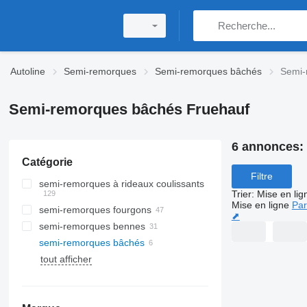
Autoline
Semi-remorques
Semi-remorques bâchés
Semi-
Semi-remorques bâchés Fruehauf
6 annonces:
Catégorie
Filtre
semi-remorques à rideaux coulissants
Trier
:
Mise en lig
Mise en ligne
Par
semi-remorques fourgons
⬈
semi-remorques bennes
semi-remorques bâchés
tout afficher