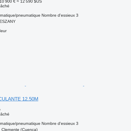
10 900 €
≈ 12 590 $US
bâché
matique/pneumatique
Nombre d'essieux
3
LESZANY
deur
SCULANTE 12.50M
e
bâché
matique/pneumatique
Nombre d'essieux
3
 Clemente (Cuenca)