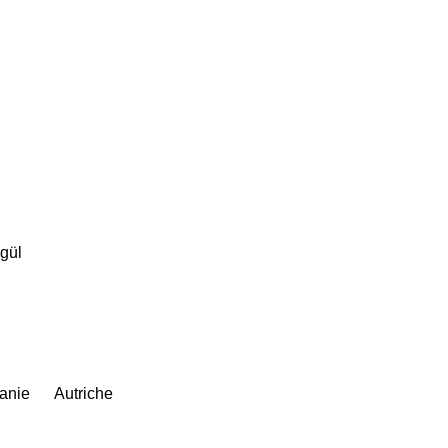
gül
uanie
Autriche