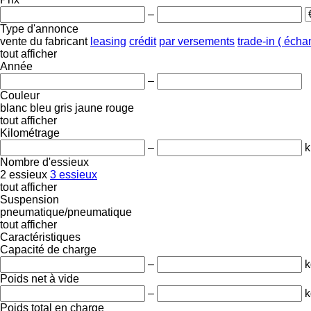
–
Type d'annonce
vente
du fabricant
leasing
crédit
par versements
trade-in ( éch
tout afficher
Année
–
Couleur
blanc
bleu
gris
jaune
rouge
tout afficher
Kilométrage
–
Nombre d'essieux
2 essieux
3 essieux
tout afficher
Suspension
pneumatique/pneumatique
tout afficher
Caractéristiques
Capacité de charge
–
k
Poids net à vide
–
k
Poids total en charge