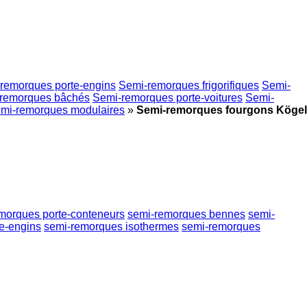
remorques porte-engins
Semi-remorques frigorifiques
Semi-
remorques bâchés
Semi-remorques porte-voitures
Semi-
mi-remorques modulaires
»
Semi-remorques fourgons Kögel
morques porte-conteneurs
semi-remorques bennes
semi-
e-engins
semi-remorques isothermes
semi-remorques