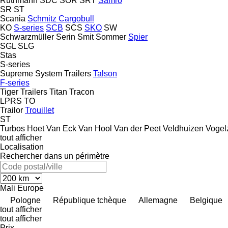
Ruthmann
SDC
SOR
SRT
Samro
SR
ST
Scania
Schmitz Cargobull
KO
S-series
SCB
SCS
SKO
SW
Schwarzmüller
Serin
Smit
Sommer
Spier
SGL
SLG
Stas
S-series
Supreme
System Trailers
Talson
F-series
Tiger Trailers
Titan
Tracon
LPRS
TO
Trailor
Trouillet
ST
Turbos Hoet
Van Eck
Van Hool
Van der Peet
Veldhuizen
Vogel
tout afficher
Localisation
Rechercher dans un périmètre
Mali
Europe
Pologne
République tchèque
Allemagne
Belgique
tout afficher
tout afficher
Prix