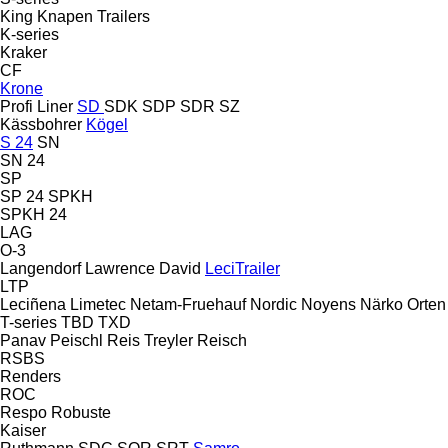
King
Knapen Trailers
K-series
Kraker
CF
Krone
Profi Liner
SD
SDK
SDP
SDR
SZ
Kässbohrer
Kögel
S 24
SN
SN 24
SP
SP 24
SPKH
SPKH 24
LAG
O-3
Langendorf
Lawrence David
LeciTrailer
LTP
Leciñena
Limetec
Netam-Fruehauf
Nordic
Noyens
Närko
Orten
T-series
TBD
TXD
Panav
Peischl
Reis Treyler
Reisch
RSBS
Renders
ROC
Respo
Robuste
Kaiser