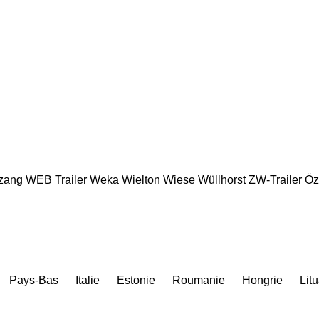
zang
WEB Trailer
Weka
Wielton
Wiese
Wüllhorst
ZW-Trailer
Öz
Pays-Bas
Italie
Estonie
Roumanie
Hongrie
Lit