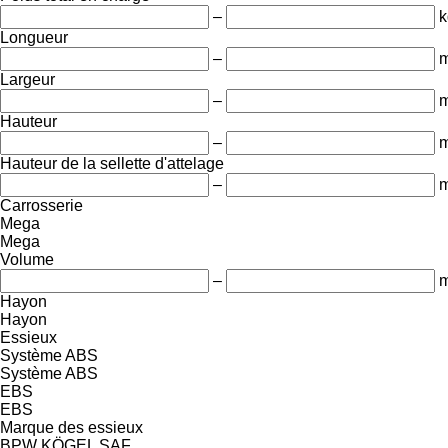
–
k
Longueur
–
Largeur
–
Hauteur
–
Hauteur de la sellette d'attelage
–
Carrosserie
Mega
Mega
Volume
–
m
Hayon
Hayon
Essieux
Système ABS
Système ABS
EBS
EBS
Marque des essieux
BPW
KÖGEL
SAF