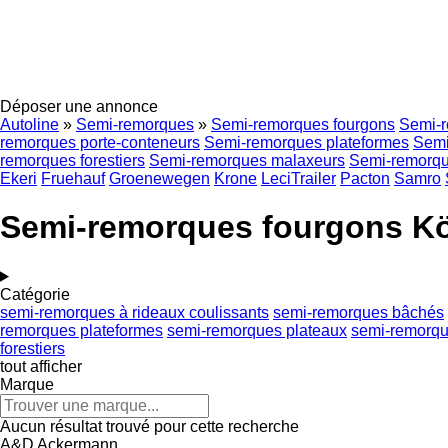
Déposer une annonce
Autoline
»
Semi-remorques
»
Semi-remorques fourgons
Semi-r
remorques porte-conteneurs
Semi-remorques plateformes
Semi
remorques forestiers
Semi-remorques malaxeurs
Semi-remorque
Ekeri
Fruehauf
Groenewegen
Krone
LeciTrailer
Pacton
Samro
Semi-remorques fourgons K
Catégorie
semi-remorques à rideaux coulissants
semi-remorques bâchés
remorques plateformes
semi-remorques plateaux
semi-remorqu
forestiers
tout afficher
Marque
Aucun résultat trouvé pour cette recherche
A&D
Ackermann