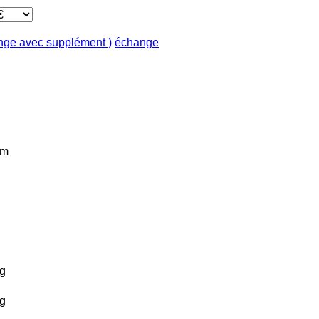
ange avec supplément )
échange
km
g
g