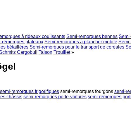
emorques à rideaux coulissants
Semi-remorques bennes
Semi-
-remorques plateaux
Semi-remorques à plancher mobile
Semi-
s bétaillères
Semi-remorques pour le transport de céréales
Se
Schmitz Cargobull
Talson
Trouillet
»
ögel
semi-remorques frigorifiques
semi-remorques fourgons
semi-re
es châssis
semi-remorques porte-voitures
semi-remorques port