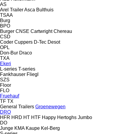
AS
Arel Trailer
Asca
Bulthuis
TSAA
Burg
BPO
Burger
CNSE
Cartwright
Chereau
CSD
Coder
Cuppers
D-Tec
Desot
OPL
Don-Bur
Draco
TXA
Ekeri
L-series
T-series
Fankhauser
Fliegl
SZS
Floor
FLO
Fruehauf
TF
TX
General Trailers
Groenewegen
DRO
HFR
HRD
HT
HTF
Happy
Hertoghs
Jumbo
DO
Junge
KMA
Kaupe
Kel-Berg
S-series