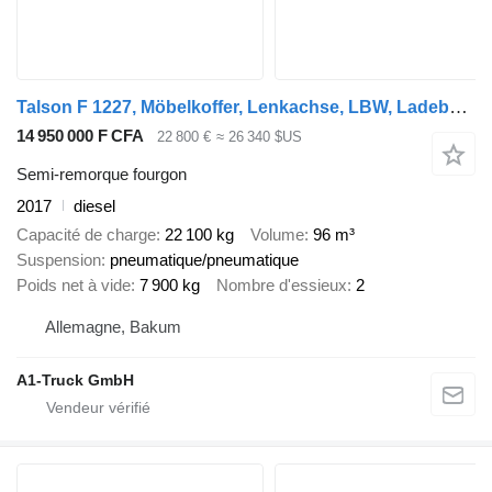
Talson F 1227, Möbelkoffer, Lenkachse, LBW, Ladebordwand
14 950 000 F CFA
22 800 €
≈ 26 340 $US
Semi-remorque fourgon
2017
diesel
Capacité de charge
22 100 kg
Volume
96 m³
Suspension
pneumatique/pneumatique
Poids net à vide
7 900 kg
Nombre d'essieux
2
Allemagne, Bakum
A1-Truck GmbH