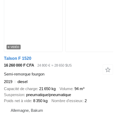
VIDÉO
Talson F 1520
16 260 000 F CFA
24 800 €
≈ 28 650 $US
Semi-remorque fourgon
2019
diesel
Capacité de charge
21 650 kg
Volume
94 m³
Suspension
pneumatique/pneumatique
Poids net à vide
8 350 kg
Nombre d'essieux
2
Allemagne, Bakum