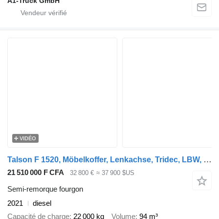
A1-Truck GmbH
VIDÉO
Talson F 1520, Möbelkoffer, Lenkachse, Tridec, LBW, verzinkt
21 510 000 F CFA
32 800 €
≈ 37 900 $US
Semi-remorque fourgon
2021
diesel
Capacité de charge
22 000 kg
Volume
94 m³