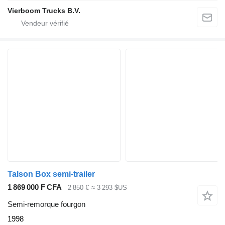
Vierboom Trucks B.V.
Talson Box semi-trailer
1 869 000 F CFA
2 850 €
≈ 3 293 $US
Semi-remorque fourgon
1998