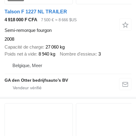
Talson F 1227 NL TRAILER
4 918 000 F CFA
7 500 €
≈ 8 666 $US
Semi-remorque fourgon
2008
Capacité de charge
27 060 kg
Poids net à vide
8 940 kg
Nombre d'essieux
3
Belgique, Meer
GA den Otter bedrijfsauto’s BV