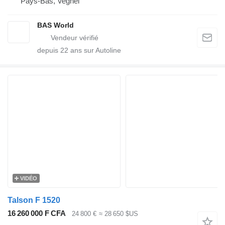
Pays-Bas, Veghel
BAS World
depuis
22
ans sur Autoline
VIDÉO
Talson F 1520
16 260 000 F CFA
24 800 €
≈ 28 650 $US