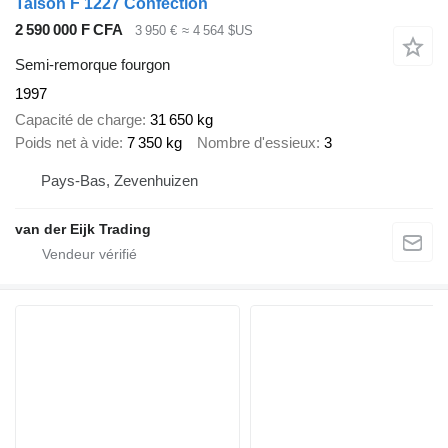
Talson F 1227 Confection
2 590 000 F CFA
3 950 €
≈ 4 564 $US
Semi-remorque fourgon
1997
Capacité de charge
31 650 kg
Poids net à vide
7 350 kg
Nombre d'essieux
3
Pays-Bas, Zevenhuizen
van der Eijk Trading