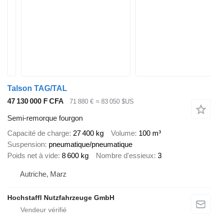
Talson TAG/TAL
47 130 000 F CFA
71 880 €
≈ 83 050 $US
Semi-remorque fourgon
Capacité de charge
27 400 kg
Volume
100 m³
Suspension
pneumatique/pneumatique
Poids net à vide
8 600 kg
Nombre d'essieux
3
Autriche, Marz
Hochstaffl Nutzfahrzeuge GmbH