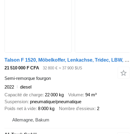
Talson F 1520, Möbelkoffer, Lenkachse, Tridec, LBW, verzinkt
21 510 000 F CFA
32 800 €
≈ 37 900 $US
Semi-remorque fourgon
2022
diesel
Capacité de charge
22 000 kg
Volume
94 m³
Suspension
pneumatique/pneumatique
Poids net à vide
8 000 kg
Nombre d'essieux
2
Allemagne, Bakum