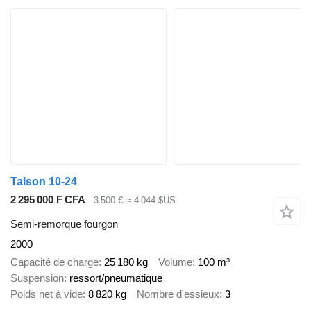
Talson 10-24
2 295 000 F CFA
3 500 €
≈ 4 044 $US
Semi-remorque fourgon
2000
Capacité de charge
25 180 kg
Volume
100 m³
Suspension
ressort/pneumatique
Poids net à vide
8 820 kg
Nombre d'essieux
3