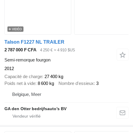
VIDÉO
Talson F1227 NL TRAILER
2 787 000 F CFA
4 250 €
≈ 4 910 $US
Semi-remorque fourgon
2012
Capacité de charge
27 400 kg
Poids net à vide
8 600 kg
Nombre d'essieux
3
Belgique, Meer
GA den Otter bedrijfsauto’s BV