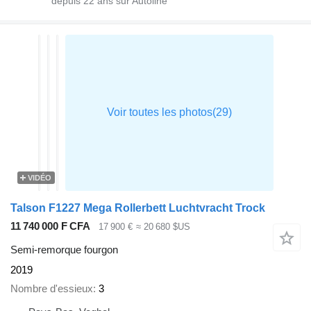
depuis
22
ans sur Autoline
VIDÉO
Talson F1227 Mega Rollerbett Luchtvracht Trock
11 740 000 F CFA
17 900 €
≈ 20 680 $US
Semi-remorque fourgon
2019
Nombre d'essieux
3