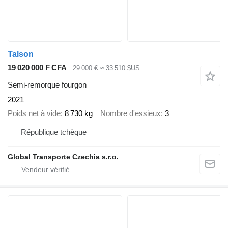
Talson
19 020 000 F CFA
29 000 €
≈ 33 510 $US
Semi-remorque fourgon
2021
Poids net à vide
8 730 kg
Nombre d'essieux
3
République tchèque
Global Transporte Czechia s.r.o.