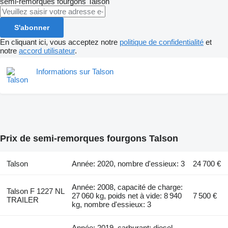
semi-remorques fourgons
Talson
S'abonner
En cliquant ici, vous acceptez notre
politique de confidentialité
et
notre
accord utilisateur
.
Informations sur Talson
Prix de semi-remorques fourgons Talson
Talson
Année: 2020, nombre d'essieux: 3
24 700 €
Année: 2008, capacité de charge:
Talson F 1227 NL
27 060 kg, poids net à vide: 8 940
7 500 €
TRAILER
kg, nombre d'essieux: 3
Année: 2019, carburant: diesel,