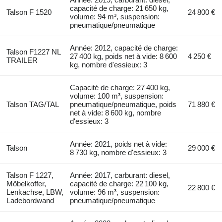
capacité de charge: 21 650 kg,
Talson F 1520
24 800 €
volume: 94 m³, suspension:
pneumatique/pneumatique
Année: 2012, capacité de charge:
Talson F1227 NL
27 400 kg, poids net à vide: 8 600
4 250 €
TRAILER
kg, nombre d'essieux: 3
Capacité de charge: 27 400 kg,
volume: 100 m³, suspension:
Talson TAG/TAL
pneumatique/pneumatique, poids
71 880 €
net à vide: 8 600 kg, nombre
d'essieux: 3
Année: 2021, poids net à vide:
Talson
29 000 €
8 730 kg, nombre d'essieux: 3
Talson F 1227,
Année: 2017, carburant: diesel,
Möbelkoffer,
capacité de charge: 22 100 kg,
22 800 €
Lenkachse, LBW,
volume: 96 m³, suspension:
Ladebordwand
pneumatique/pneumatique