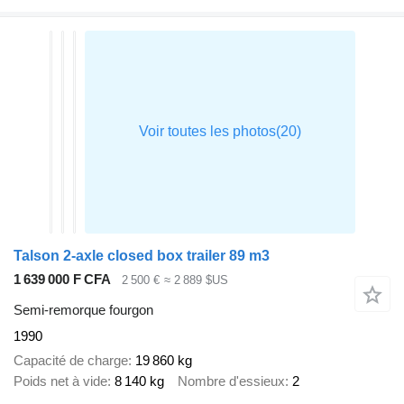
Talson 2-axle closed box trailer 89 m3
1 639 000 F CFA
2 500 €
≈ 2 889 $US
Semi-remorque fourgon
1990
Capacité de charge
19 860 kg
Poids net à vide
8 140 kg
Nombre d'essieux
2