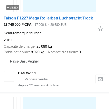
VIDÉO
Talson F1227 Mega Rollerbett Luchtvracht Trock
11 740 000 F CFA
17 900 €
≈ 20 680 $US
Semi-remorque fourgon
2019
Capacité de charge
25 080 kg
Poids net à vide
8 920 kg
Nombre d'essieux
3
Pays-Bas, Veghel
BAS World
depuis
22
ans sur Autoline