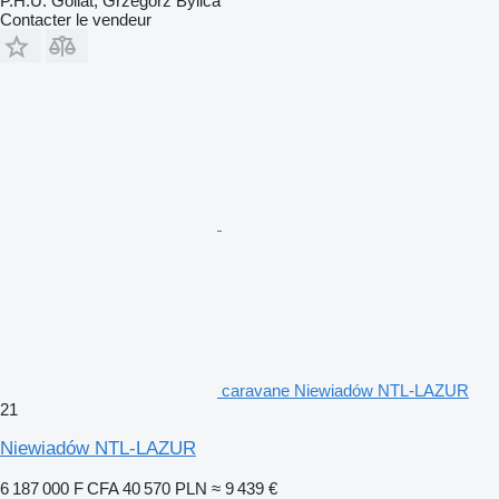
P.H.U. Goliat, Grzegorz Bylica
Contacter le vendeur
caravane Niewiadów NTL-LAZUR
21
Niewiadów NTL-LAZUR
6 187 000 F CFA
40 570 PLN
≈ 9 439 €