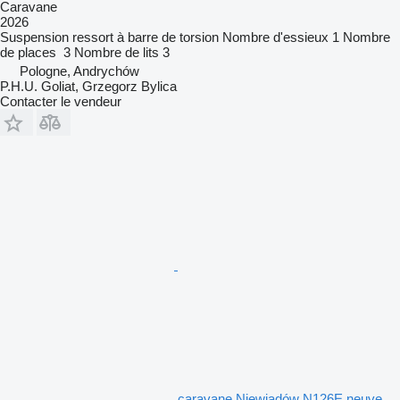
Caravane
2026
Suspension
ressort à barre de torsion
Nombre d'essieux
1
Nombre
de places
3
Nombre de lits
3
Pologne, Andrychów
P.H.U. Goliat, Grzegorz Bylica
Contacter le vendeur
caravane Niewiadów N126E neuve