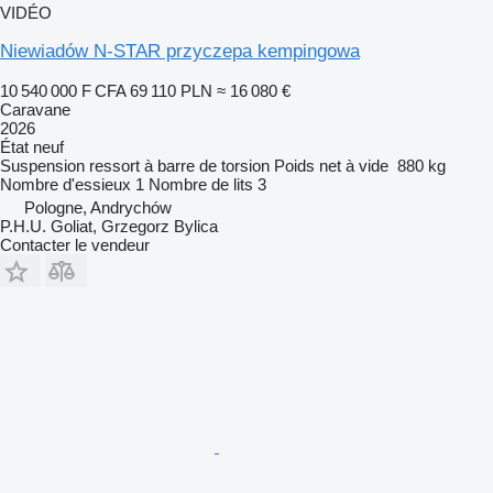
VIDÉO
Niewiadów N-STAR przyczepa kempingowa
10 540 000 F CFA
69 110 PLN
≈ 16 080 €
Caravane
2026
État
neuf
Suspension
ressort à barre de torsion
Poids net à vide
880 kg
Nombre d'essieux
1
Nombre de lits
3
Pologne, Andrychów
P.H.U. Goliat, Grzegorz Bylica
Contacter le vendeur