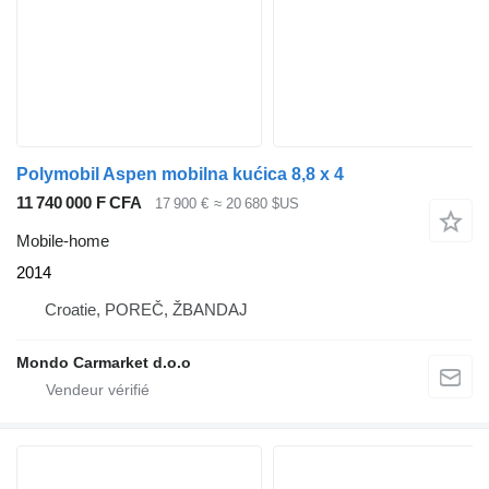
Polymobil Aspen mobilna kućica 8,8 x 4
11 740 000 F CFA
17 900 €
≈ 20 680 $US
Mobile-home
2014
Croatie, POREČ, ŽBANDAJ
Mondo Carmarket d.o.o