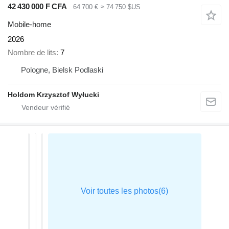
42 430 000 F CFA
64 700 €
≈ 74 750 $US
Mobile-home
2026
Nombre de lits
7
Pologne, Bielsk Podlaski
Holdom Krzysztof Wyłucki