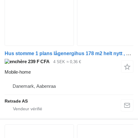
Hus stomme 1 plans lågenergihus 178 m2 helt nytt , omonterat
239 F CFA
4 SEK
≈ 0,36 €
Mobile-home
Danemark, Aabenraa
Retrade AS