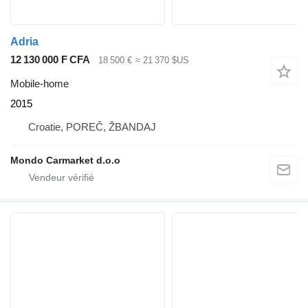
Adria
12 130 000 F CFA
18 500 €
≈ 21 370 $US
Mobile-home
2015
Croatie, POREČ, ŽBANDAJ
Mondo Carmarket d.o.o