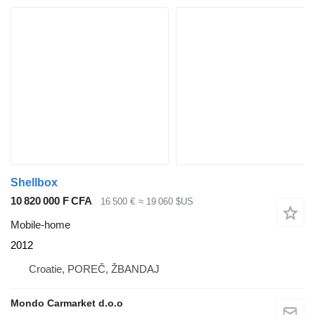
Shellbox
10 820 000 F CFA
16 500 €
≈ 19 060 $US
Mobile-home
2012
Croatie, POREČ, ŽBANDAJ
Mondo Carmarket d.o.o