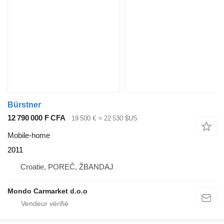
Bürstner
12 790 000 F CFA
19 500 €
≈ 22 530 $US
Mobile-home
2011
Croatie, POREČ, ŽBANDAJ
Mondo Carmarket d.o.o