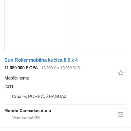
Sun Roller mobilna kućica 8.5 x 4
11 080 000 F CFA
16 900 €
≈ 19 530 $US
Mobile-home
2011
Croatie, POREČ, ŽBANDAJ
Mondo Carmarket d.o.o