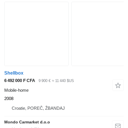
Shellbox
6 492 000 F CFA
9 900 €
≈ 11 440 $US
Mobile-home
2008
Croatie, POREČ, ŽBANDAJ
Mondo Carmarket d.o.o