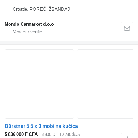
Croatie, POREČ, ŽBANDAJ
Mondo Carmarket d.o.o
Bürstner 5,5 x 3 mobilna kučica
5 836 000 F CFA
8 900 €
≈ 10 280 $US