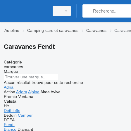
Autoline
Camping-cars et caravanes
Caravanes
Caravan
Caravanes Fendt
Catégorie
caravanes
Marque
Aucun résultat trouvé pour cette recherche
Adria
Action
Adora
Alpina
Altea
Aviva
Premio
Ventana
Calista
HY
Dethleffs
Beduin
Camper
DTEA
Fendt
Bianco
Diamant