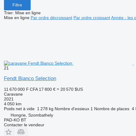
Filtre
Trier
:
Mise en ligne
Mise en ligne
Par ordre décroissant
Par ordre croissant
Année - les 
21
Fendt Bianco Selection
11 670 000 F CFA
17 800 €
≈ 20 570 $US
Caravane
2021
4 050 km
Poids net à vide
1 278 kg
Nombre d'essieux
1
Nombre de places
4
Hongrie, Szombathely
PAD-KO BT
Contacter le vendeur