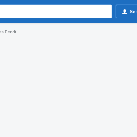
Se 
es Fendt