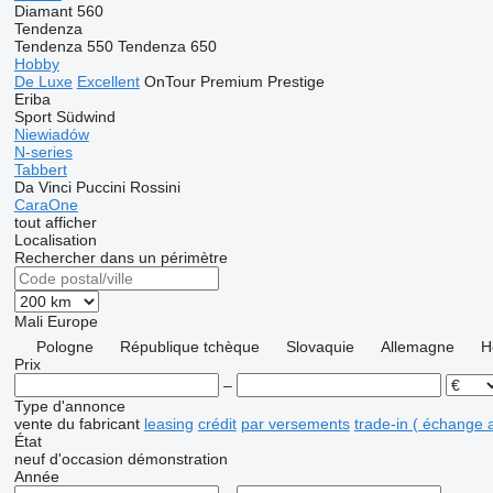
Diamant 560
Tendenza
Tendenza 550
Tendenza 650
Hobby
De Luxe
Excellent
OnTour
Premium
Prestige
Eriba
Sport
Südwind
Niewiadów
N-series
Tabbert
Da Vinci
Puccini
Rossini
CaraOne
tout afficher
Localisation
Rechercher dans un périmètre
Mali
Europe
Pologne
République tchèque
Slovaquie
Allemagne
H
Prix
–
Type d'annonce
vente
du fabricant
leasing
crédit
par versements
trade-in ( échange 
État
neuf
d'occasion
démonstration
Année