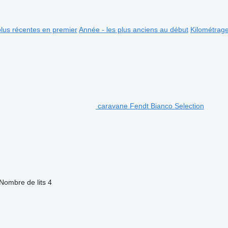
plus récentes en premier
Année - les plus anciens au début
Kilométrag
caravane Fendt Bianco Selection
Nombre de lits
4